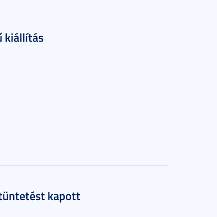
kiállítás
itüntetést kapott