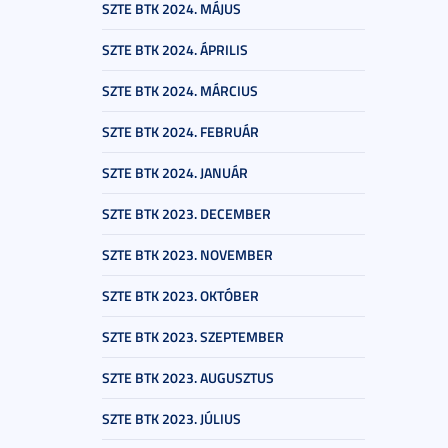
SZTE BTK 2024. MÁJUS
SZTE BTK 2024. ÁPRILIS
SZTE BTK 2024. MÁRCIUS
SZTE BTK 2024. FEBRUÁR
SZTE BTK 2024. JANUÁR
SZTE BTK 2023. DECEMBER
SZTE BTK 2023. NOVEMBER
SZTE BTK 2023. OKTÓBER
SZTE BTK 2023. SZEPTEMBER
SZTE BTK 2023. AUGUSZTUS
SZTE BTK 2023. JÚLIUS