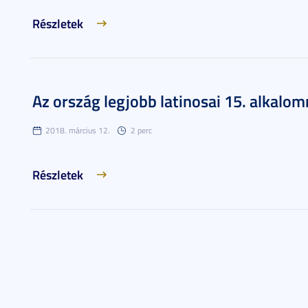
Részletek
Az ország legjobb latinosai 15. alkalo
2018. március 12.
2 perc
Részletek