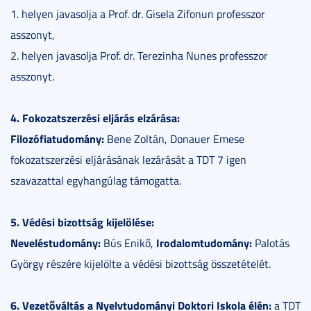
1. helyen javasolja a Prof. dr. Gisela Zifonun professzor
asszonyt,
2. helyen javasolja Prof. dr. Terezinha Nunes professzor
asszonyt.
4. Fokozatszerzési eljárás elzárása:
Filozófiatudomány:
Bene Zoltán, Donauer Emese
fokozatszerzési eljárásának lezárását a TDT 7 igen
szavazattal egyhangúlag támogatta.
5. Védési bizottság kijelölése:
Neveléstudomány:
Irodalomtudomány:
Bús Enikő,
Palotás
György részére kijelölte a védési bizottság összetételét.
6. Vezetőváltás a Nyelvtudományi Doktori Iskola élén:
a TDT