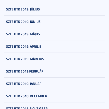
SZTE BTK 2019. JÚLIUS
SZTE BTK 2019. JÚNIUS
SZTE BTK 2019. MÁJUS
SZTE BTK 2019. ÁPRILIS
SZTE BTK 2019. MÁRCIUS
SZTE BTK 2019.FEBRUÁR
SZTE BTK 2019. JANUÁR
SZTE BTK 2018. DECEMBER
SZTE BTK 2018. NOVEMBER