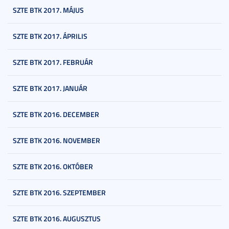
SZTE BTK 2017. MÁJUS
SZTE BTK 2017. ÁPRILIS
SZTE BTK 2017. FEBRUÁR
SZTE BTK 2017. JANUÁR
SZTE BTK 2016. DECEMBER
SZTE BTK 2016. NOVEMBER
SZTE BTK 2016. OKTÓBER
SZTE BTK 2016. SZEPTEMBER
SZTE BTK 2016. AUGUSZTUS