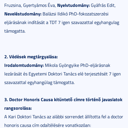
Nyelvtudomány:
Fruzsina, Gyertyámos Éva,
Gyáfrás Edit,
Neveléstudomány:
Balázsi Ildikó PhD-fokozatszerzési
eljárásának indítását a TDT 7 igen szavazattal egyhangulag
támogatta.
2. Védések megtárgyalása:
Irodalomtudomány:
Mikola Gyöngyike PhD-eljárásnak
lezárását és Egyetemi Doktori Tanács elé terjesztését 7 igen
szavazattal egyhangúlag támogatta.
3. Doctor Honoris Causa kitüntető címre történő javaslatok
rangsorolása:
A Kari Doktori Tanács az alábbi sorrendet állította fel a doctor
honoris causa cím odaítélésére vonatkozóan: