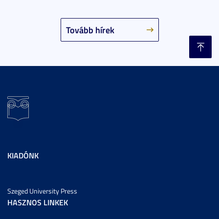
Tovább hírek
KIADÓNK
Szeged University Press
HASZNOS LINKEK