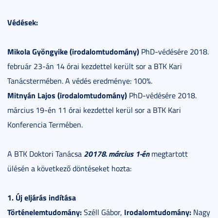
Védések:
Mikola Gyöngyike (irodalomtudomány)
PhD-védésére 2018.
február 23-án 14 órai kezdettel került sor a BTK Kari
Tanácstermében. A védés eredménye: 100%.
Mitnyán Lajos (irodalomtudomány)
PhD-védésére 2018.
március 19-én 11 órai kezdettel kerül sor a BTK Kari
Konferencia Termében.
20178. március 1-én
A BTK Doktori Tanácsa
megtartott
ülésén a következő döntéseket hozta:
1. Új eljárás indítása
Történelemtudomány:
Irodalomtudomány:
Széll Gábor,
Nagy