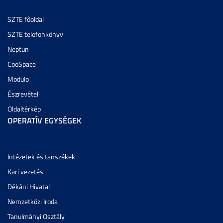
SZTE főoldal
SZTE telefonkönyv
Neptun
CooSpace
Modulo
Észrevétel
Oldaltérkép
OPERATÍV EGYSÉGEK
Intézetek és tanszékek
Kari vezetés
Dékáni Hivatal
Nemzetközi Iroda
Tanulmányi Osztály