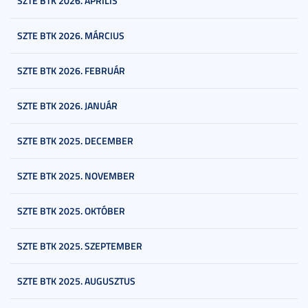
SZTE BTK 2026. ÁPRILIS
SZTE BTK 2026. MÁRCIUS
SZTE BTK 2026. FEBRUÁR
SZTE BTK 2026. JANUÁR
SZTE BTK 2025. DECEMBER
SZTE BTK 2025. NOVEMBER
SZTE BTK 2025. OKTÓBER
SZTE BTK 2025. SZEPTEMBER
SZTE BTK 2025. AUGUSZTUS