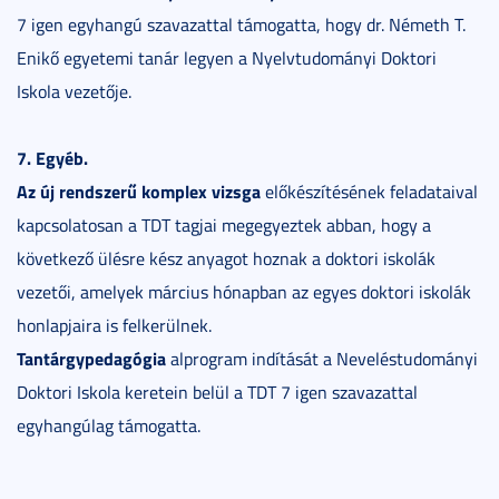
7 igen egyhangú szavazattal támogatta, hogy dr. Németh T.
Enikő egyetemi tanár legyen a Nyelvtudományi Doktori
Iskola vezetője.
7. Egyéb.
Az új rendszerű komplex vizsga
előkészítésének feladataival
kapcsolatosan a TDT tagjai megegyeztek abban, hogy a
következő ülésre kész anyagot hoznak a doktori iskolák
vezetői, amelyek március hónapban az egyes doktori iskolák
honlapjaira is felkerülnek.
Tantárgypedagógia
alprogram indítását a Neveléstudományi
Doktori Iskola keretein belül a TDT 7 igen szavazattal
egyhangúlag támogatta.