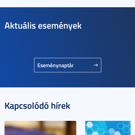
Aktuális események
Eseménynaptár
Kapcsolódó hírek