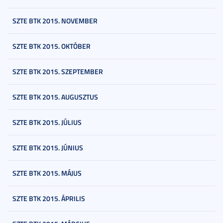
SZTE BTK 2015. NOVEMBER
SZTE BTK 2015. OKTÓBER
SZTE BTK 2015. SZEPTEMBER
SZTE BTK 2015. AUGUSZTUS
SZTE BTK 2015. JÚLIUS
SZTE BTK 2015. JÚNIUS
SZTE BTK 2015. MÁJUS
SZTE BTK 2015. ÁPRILIS