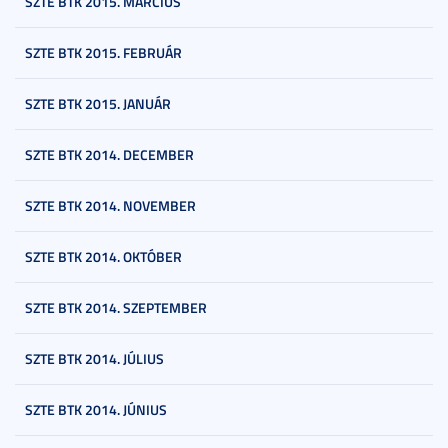
SZTE BTK 2015. MÁRCIUS
SZTE BTK 2015. FEBRUÁR
SZTE BTK 2015. JANUÁR
SZTE BTK 2014. DECEMBER
SZTE BTK 2014. NOVEMBER
SZTE BTK 2014. OKTÓBER
SZTE BTK 2014. SZEPTEMBER
SZTE BTK 2014. JÚLIUS
SZTE BTK 2014. JÚNIUS