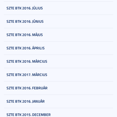
SZTE BTK 2016. JÚLIUS
SZTE BTK 2016. JÚNIUS
SZTE BTK 2016. MÁJUS
SZTE BTK 2016. ÁPRILIS
SZTE BTK 2016. MÁRCIUS
SZTE BTK 2017. MÁRCIUS
SZTE BTK 2016. FEBRUÁR
SZTE BTK 2016. JANUÁR
SZTE BTK 2015. DECEMBER