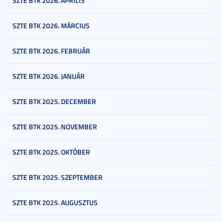
SZTE BTK 2026. ÁPRILIS
SZTE BTK 2026. MÁRCIUS
SZTE BTK 2026. FEBRUÁR
SZTE BTK 2026. JANUÁR
SZTE BTK 2025. DECEMBER
SZTE BTK 2025. NOVEMBER
SZTE BTK 2025. OKTÓBER
SZTE BTK 2025. SZEPTEMBER
SZTE BTK 2025. AUGUSZTUS