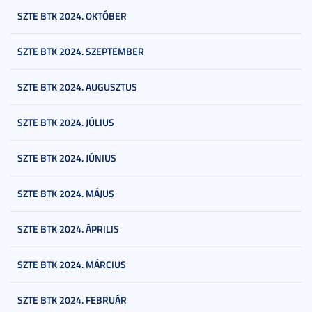
SZTE BTK 2024. OKTÓBER
SZTE BTK 2024. SZEPTEMBER
SZTE BTK 2024. AUGUSZTUS
SZTE BTK 2024. JÚLIUS
SZTE BTK 2024. JÚNIUS
SZTE BTK 2024. MÁJUS
SZTE BTK 2024. ÁPRILIS
SZTE BTK 2024. MÁRCIUS
SZTE BTK 2024. FEBRUÁR