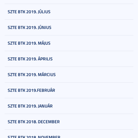
SZTE BTK 2019. JÚLIUS
SZTE BTK 2019. JÚNIUS
SZTE BTK 2019. MÁJUS
SZTE BTK 2019. ÁPRILIS
SZTE BTK 2019. MÁRCIUS
SZTE BTK 2019.FEBRUÁR
SZTE BTK 2019. JANUÁR
SZTE BTK 2018. DECEMBER
SZTE BTK 2018. NOVEMBER