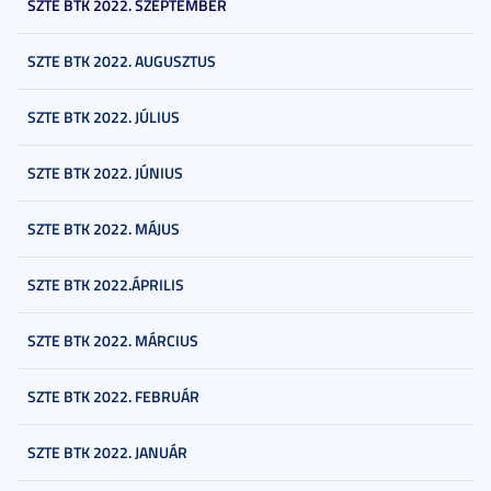
SZTE BTK 2022. SZEPTEMBER
SZTE BTK 2022. AUGUSZTUS
SZTE BTK 2022. JÚLIUS
SZTE BTK 2022. JÚNIUS
SZTE BTK 2022. MÁJUS
SZTE BTK 2022.ÁPRILIS
SZTE BTK 2022. MÁRCIUS
SZTE BTK 2022. FEBRUÁR
SZTE BTK 2022. JANUÁR