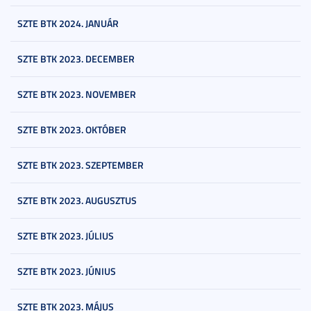
SZTE BTK 2024. JANUÁR
SZTE BTK 2023. DECEMBER
SZTE BTK 2023. NOVEMBER
SZTE BTK 2023. OKTÓBER
SZTE BTK 2023. SZEPTEMBER
SZTE BTK 2023. AUGUSZTUS
SZTE BTK 2023. JÚLIUS
SZTE BTK 2023. JÚNIUS
SZTE BTK 2023. MÁJUS