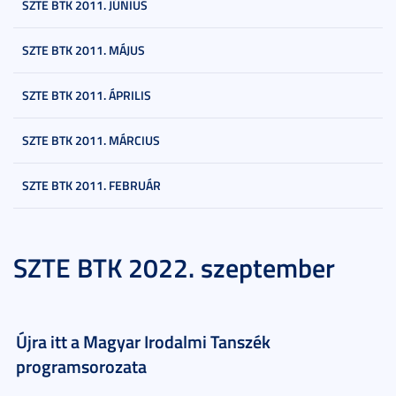
SZTE BTK 2011. JÚNIUS
SZTE BTK 2011. MÁJUS
SZTE BTK 2011. ÁPRILIS
SZTE BTK 2011. MÁRCIUS
SZTE BTK 2011. FEBRUÁR
SZTE BTK 2022. szeptember
Újra itt a Magyar Irodalmi Tanszék
programsorozata