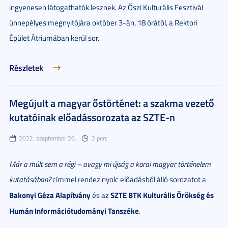
ingyenesen látogathatók lesznek. Az Őszi Kulturális Fesztivál
ünnepélyes megnyitójára október 3-án, 18 órától, a Rektori
Épület Átriumában kerül sor.
Részletek
Megújult a magyar őstörténet: a szakma vezető
kutatóinak előadássorozata az SZTE-n
2022. szeptember 26.
2 perc
Már a múlt sem a régi – avagy mi újság a korai magyar történelem
kutatásában?
címmel rendez nyolc előadásból álló sorozatot a
Bakonyi Géza Alapítvány
SZTE BTK Kulturális Örökség és
és az
Humán Információtudományi Tanszéke
.