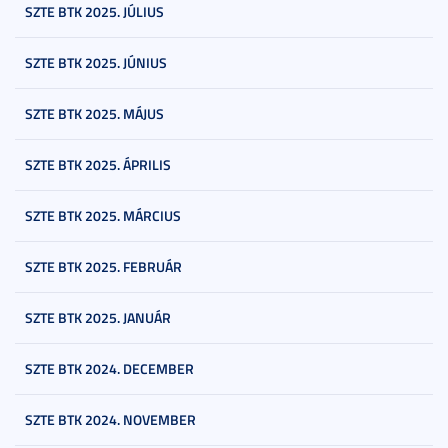
SZTE BTK 2025. JÚLIUS
SZTE BTK 2025. JÚNIUS
SZTE BTK 2025. MÁJUS
SZTE BTK 2025. ÁPRILIS
SZTE BTK 2025. MÁRCIUS
SZTE BTK 2025. FEBRUÁR
SZTE BTK 2025. JANUÁR
SZTE BTK 2024. DECEMBER
SZTE BTK 2024. NOVEMBER