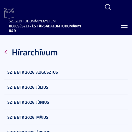
SZEGEDI TUDOMÁNYEGYETEM
BÖLCSÉSZET- ÉS TÁRSADALOMTUDOMÁNYI
Toggl
KAR
navig
Hírarchívum
SZTE BTK 2026. AUGUSZTUS
SZTE BTK 2026. JÚLIUS
SZTE BTK 2026. JÚNIUS
SZTE BTK 2026. MÁJUS