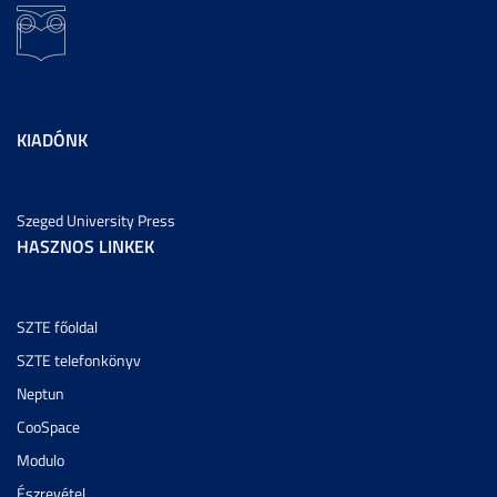
KIADÓNK
Szeged University Press
HASZNOS LINKEK
SZTE főoldal
SZTE telefonkönyv
Neptun
CooSpace
Modulo
Észrevétel