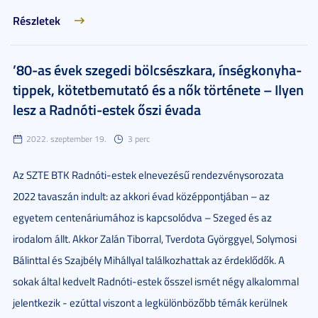
Részletek
’80-as évek szegedi bölcsészkara, ínségkonyha-
tippek, kötetbemutató és a nők története – Ilyen
lesz a Radnóti-estek őszi évada
2022. szeptember 19.
3 perc
Az SZTE BTK Radnóti-estek elnevezésű rendezvénysorozata
2022 tavaszán indult: az akkori évad középpontjában – az
egyetem centenáriumához is kapcsolódva – Szeged és az
irodalom állt. Akkor Zalán Tiborral, Tverdota Györggyel, Solymosi
Bálinttal és Szajbély Mihállyal találkozhattak az érdeklődők. A
sokak által kedvelt Radnóti-estek ősszel ismét négy alkalommal
jelentkezik - ezúttal viszont a legkülönbözőbb témák kerülnek