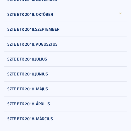
SZTE BTK 2018. OKTÓBER
SZTE BTK 2018.SZEPTEMBER
SZTE BTK 2018. AUGUSZTUS
SZTE BTK 2018.JÚLIUS
SZTE BTK 2018.JÚNIUS
SZTE BTK 2018. MÁJUS
SZTE BTK 2018. ÁPRILIS
SZTE BTK 2018. MÁRCIUS