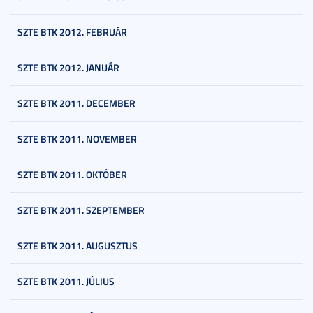
SZTE BTK 2012. FEBRUÁR
SZTE BTK 2012. JANUÁR
SZTE BTK 2011. DECEMBER
SZTE BTK 2011. NOVEMBER
SZTE BTK 2011. OKTÓBER
SZTE BTK 2011. SZEPTEMBER
SZTE BTK 2011. AUGUSZTUS
SZTE BTK 2011. JÚLIUS