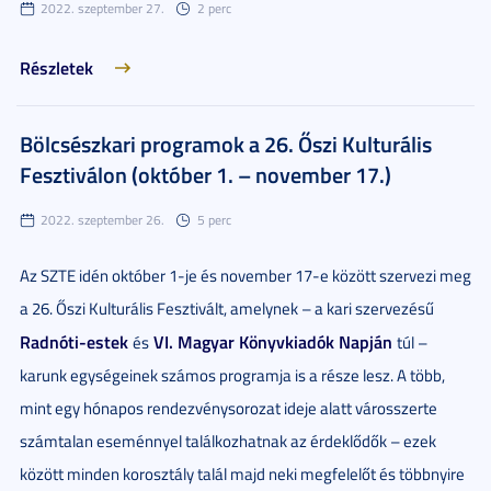
2022. szeptember 27.
2 perc
Részletek
Bölcsészkari programok a 26. Őszi Kulturális
Fesztiválon (október 1. – november 17.)
2022. szeptember 26.
5 perc
Az SZTE idén október 1-je és november 17-e között szervezi meg
a 26. Őszi Kulturális Fesztivált, amelynek – a kari szervezésű
Radnóti-estek
VI. Magyar Könyvkiadók Napján
és
túl –
karunk egységeinek számos programja is a része lesz. A több,
mint egy hónapos rendezvénysorozat ideje alatt városszerte
számtalan eseménnyel találkozhatnak az érdeklődők – ezek
között minden korosztály talál majd neki megfelelőt és többnyire