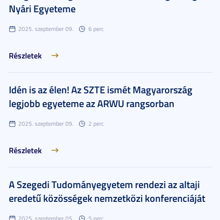
Nyári Egyeteme
2025. szeptember 09.
6 perc
Részletek
Idén is az élen! Az SZTE ismét Magyarország
legjobb egyeteme az ARWU rangsorban
2025. szeptember 09.
2 perc
Részletek
A Szegedi Tudományegyetem rendezi az altaji
eredetű közösségek nemzetközi konferenciáját
2025. szeptember 05.
5 perc