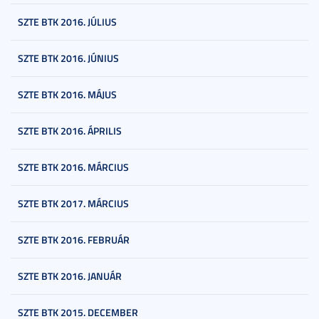
SZTE BTK 2016. JÚLIUS
SZTE BTK 2016. JÚNIUS
SZTE BTK 2016. MÁJUS
SZTE BTK 2016. ÁPRILIS
SZTE BTK 2016. MÁRCIUS
SZTE BTK 2017. MÁRCIUS
SZTE BTK 2016. FEBRUÁR
SZTE BTK 2016. JANUÁR
SZTE BTK 2015. DECEMBER