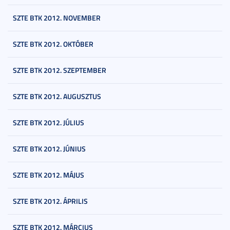
SZTE BTK 2012. NOVEMBER
SZTE BTK 2012. OKTÓBER
SZTE BTK 2012. SZEPTEMBER
SZTE BTK 2012. AUGUSZTUS
SZTE BTK 2012. JÚLIUS
SZTE BTK 2012. JÚNIUS
SZTE BTK 2012. MÁJUS
SZTE BTK 2012. ÁPRILIS
SZTE BTK 2012. MÁRCIUS