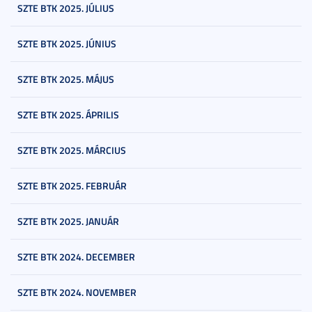
SZTE BTK 2025. JÚLIUS
SZTE BTK 2025. JÚNIUS
SZTE BTK 2025. MÁJUS
SZTE BTK 2025. ÁPRILIS
SZTE BTK 2025. MÁRCIUS
SZTE BTK 2025. FEBRUÁR
SZTE BTK 2025. JANUÁR
SZTE BTK 2024. DECEMBER
SZTE BTK 2024. NOVEMBER