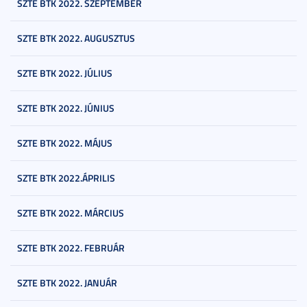
SZTE BTK 2022. SZEPTEMBER
SZTE BTK 2022. AUGUSZTUS
SZTE BTK 2022. JÚLIUS
SZTE BTK 2022. JÚNIUS
SZTE BTK 2022. MÁJUS
SZTE BTK 2022.ÁPRILIS
SZTE BTK 2022. MÁRCIUS
SZTE BTK 2022. FEBRUÁR
SZTE BTK 2022. JANUÁR