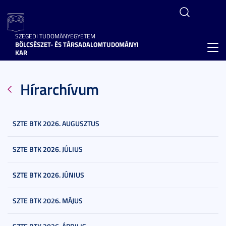
SZEGEDI TUDOMÁNYEGYETEM
BÖLCSÉSZET- ÉS TÁRSADALOMTUDOMÁNYI
Toggl
KAR
navig
Hírarchívum
SZTE BTK 2026. AUGUSZTUS
SZTE BTK 2026. JÚLIUS
SZTE BTK 2026. JÚNIUS
SZTE BTK 2026. MÁJUS