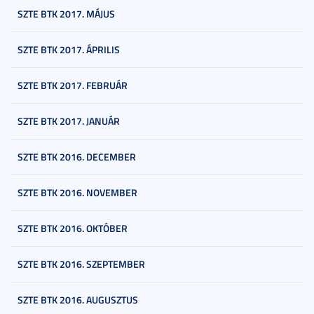
SZTE BTK 2017. MÁJUS
SZTE BTK 2017. ÁPRILIS
SZTE BTK 2017. FEBRUÁR
SZTE BTK 2017. JANUÁR
SZTE BTK 2016. DECEMBER
SZTE BTK 2016. NOVEMBER
SZTE BTK 2016. OKTÓBER
SZTE BTK 2016. SZEPTEMBER
SZTE BTK 2016. AUGUSZTUS