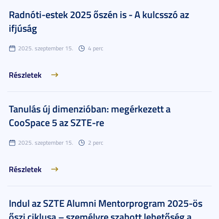
Radnóti-estek 2025 őszén is - A kulcsszó az
ifjúság
2025. szeptember 15.
4 perc
Részletek
Tanulás új dimenzióban: megérkezett a
CooSpace 5 az SZTE-re
2025. szeptember 15.
2 perc
Részletek
Indul az SZTE Alumni Mentorprogram 2025-ös
őszi ciklusa – személyre szabott lehetőség a