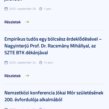
2025. szeptember 29.
1 perc
Részletek
Empirikus tudós egy bölcsész érdeklődésével –
Nagyinterjú Prof. Dr. Racsmány Mihállyal, az
SZTE BTK dékánjával
2025. szeptember 24.
14 perc
Részletek
Nemzetközi konferencia Jókai Mór születésének
200. évfordulója alkalmából