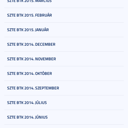
SZTE BTK 2015. MÁRCIUS
SZTE BTK 2015. FEBRUÁR
SZTE BTK 2015. JANUÁR
SZTE BTK 2014. DECEMBER
SZTE BTK 2014. NOVEMBER
SZTE BTK 2014. OKTÓBER
SZTE BTK 2014. SZEPTEMBER
SZTE BTK 2014. JÚLIUS
SZTE BTK 2014. JÚNIUS