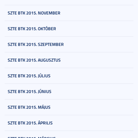
SZTE BTK 2015. NOVEMBER
SZTE BTK 2015. OKTÓBER
SZTE BTK 2015. SZEPTEMBER
SZTE BTK 2015. AUGUSZTUS
SZTE BTK 2015. JÚLIUS
SZTE BTK 2015. JÚNIUS
SZTE BTK 2015. MÁJUS
SZTE BTK 2015. ÁPRILIS