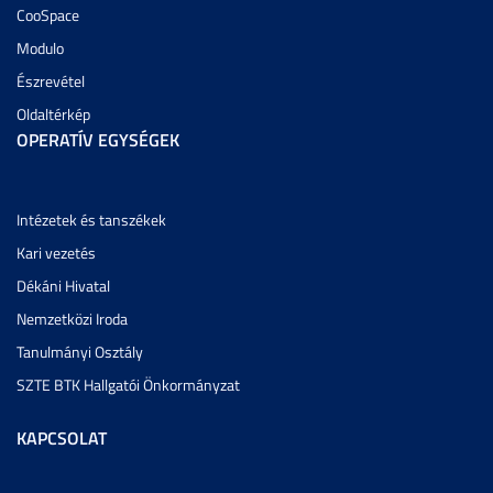
CooSpace
Modulo
Észrevétel
Oldaltérkép
OPERATÍV EGYSÉGEK
Intézetek és tanszékek
Kari vezetés
Dékáni Hivatal
Nemzetközi Iroda
Tanulmányi Osztály
SZTE BTK Hallgatói Önkormányzat
KAPCSOLAT