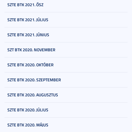
SZTE BTK 2021. ŐSZ
SZTE BTK 2021. JÚLIUS
SZTE BTK 2021. JÚNIUS
SZT BTK 2020. NOVEMBER
SZTE BTK 2020. OKTÓBER
SZTE BTK 2020. SZEPTEMBER
SZTE BTK 2020. AUGUSZTUS
SZTE BTK 2020. JÚLIUS
SZTE BTK 2020. MÁJUS