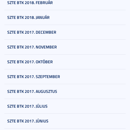
SZTE BTK 2018. FEBRUÁR
SZTE BTK 2018. JANUÁR
SZTE BTK 2017. DECEMBER
SZTE BTK 2017. NOVEMBER
SZTE BTK 2017. OKTÓBER
SZTE BTK 2017. SZEPTEMBER
SZTE BTK 2017. AUGUSZTUS
SZTE BTK 2017. JÚLIUS
SZTE BTK 2017. JÚNIUS