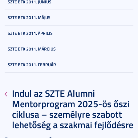
SZTE BTK 2011. JÚNIUS
SZTE BTK 2011. MÁJUS
SZTE BTK 2011. ÁPRILIS
SZTE BTK 2011. MÁRCIUS
SZTE BTK 2011. FEBRUÁR
Indul az SZTE Alumni
Mentorprogram 2025-ös őszi
ciklusa – személyre szabott
lehetőség a szakmai fejlődésre