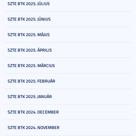
SZTE BTK 2025. JÚLIUS
SZTE BTK 2025. JÚNIUS
SZTE BTK 2025. MÁJUS
SZTE BTK 2025. ÁPRILIS
SZTE BTK 2025. MÁRCIUS
SZTE BTK 2025. FEBRUÁR
SZTE BTK 2025. JANUÁR
SZTE BTK 2024. DECEMBER
SZTE BTK 2024. NOVEMBER