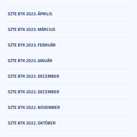
SZTE BTK 2023. ÁPRILIS
SZTE BTK 2023. MÁRCIUS
SZTE BTK 2023. FEBRUÁR
SZTE BTK 2023. JANUÁR
SZTE BTK 2022. DECEMBER
SZTE BTK 2022. DECEMBER
SZTE BTK 2022. NOVEMBER
SZTE BTK 2022. OKTÓBER