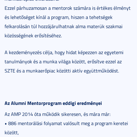
Ezzel párhuzamosan a mentorok számára is értékes élményt
és lehetőséget kínál a program, hiszen a tehetségek
felkarolásán túl hozzájárulhatnak alma materük szakmai
közösségének erősítéséhez.
A kezdeményezés célja, hogy hidat képezzen az egyetemi
tanulmányok és a munka világa között, erősítve ezzel az
SZTE és a munkaerőpiac közötti aktív együttműködést.
Az Alumni Mentorprogram eddigi eredményei
Az AMP 2014 óta működik sikeresen, és mára már:
• 886 mentorálási folyamat valósult meg a program keretei
között,