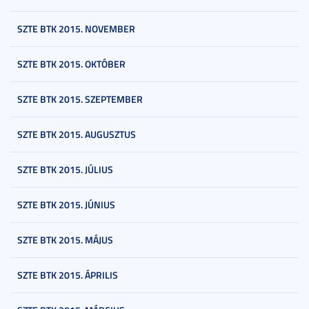
SZTE BTK 2015. NOVEMBER
SZTE BTK 2015. OKTÓBER
SZTE BTK 2015. SZEPTEMBER
SZTE BTK 2015. AUGUSZTUS
SZTE BTK 2015. JÚLIUS
SZTE BTK 2015. JÚNIUS
SZTE BTK 2015. MÁJUS
SZTE BTK 2015. ÁPRILIS