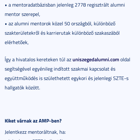
• a mentoradatbázisban jelenleg 2778 regisztrált alumni
mentor szerepel,
• az alumni mentorok közel 50 országból, különböző
szakterületekről és karrierutak különböző szakaszából
elérhetőek,
uniszegedalumni.com
Így a hivatalos kereteken túl az
oldal
segítségével egyénileg indított szakmai kapcsolat és
együttműködés is születhetett egykori és jelenlegi SZTE-s
hallgatók között.
Kiket várnak az AMP-ben?
Jelentkezz mentoráltnak, ha: