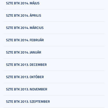
SZTE BTK 2014. MÁJUS
SZTE BTK 2014. ÁPRILIS
SZTE BTK 2014. MÁRCIUS
SZTE BTK 2014. FEBRUÁR
SZTE BTK 2014. JANUÁR
SZTE BTK 2013. DECEMBER
SZTE BTK 2013. OKTÓBER
SZTE BTK 2013. NOVEMBER
SZTE BTK 2013. SZEPTEMBER