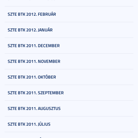
SZTE BTK 2012. FEBRUÁR
SZTE BTK 2012. JANUÁR
SZTE BTK 2011. DECEMBER
SZTE BTK 2011. NOVEMBER
SZTE BTK 2011. OKTÓBER
SZTE BTK 2011. SZEPTEMBER
SZTE BTK 2011. AUGUSZTUS
SZTE BTK 2011. JÚLIUS