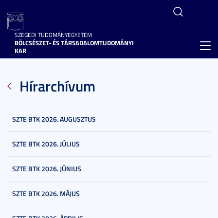
SZEGEDI TUDOMÁNYEGYETEM
BÖLCSÉSZET- ÉS TÁRSADALOMTUDOMÁNYI
Toggl
KAR
navig
Hírarchívum
SZTE BTK 2026. AUGUSZTUS
SZTE BTK 2026. JÚLIUS
SZTE BTK 2026. JÚNIUS
SZTE BTK 2026. MÁJUS