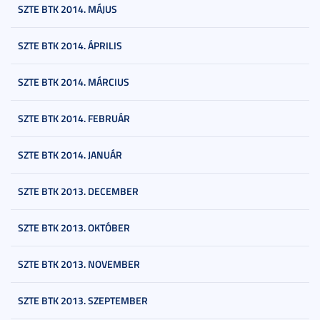
SZTE BTK 2014. MÁJUS
SZTE BTK 2014. ÁPRILIS
SZTE BTK 2014. MÁRCIUS
SZTE BTK 2014. FEBRUÁR
SZTE BTK 2014. JANUÁR
SZTE BTK 2013. DECEMBER
SZTE BTK 2013. OKTÓBER
SZTE BTK 2013. NOVEMBER
SZTE BTK 2013. SZEPTEMBER