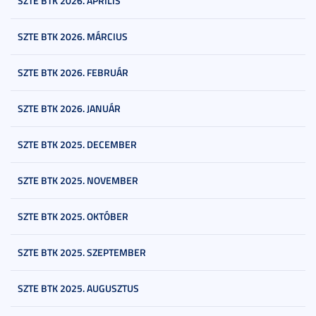
SZTE BTK 2026. ÁPRILIS
SZTE BTK 2026. MÁRCIUS
SZTE BTK 2026. FEBRUÁR
SZTE BTK 2026. JANUÁR
SZTE BTK 2025. DECEMBER
SZTE BTK 2025. NOVEMBER
SZTE BTK 2025. OKTÓBER
SZTE BTK 2025. SZEPTEMBER
SZTE BTK 2025. AUGUSZTUS