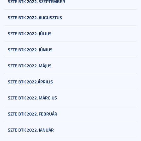
SZTE BTK 2022. SZEPTEMBER
SZTE BTK 2022. AUGUSZTUS
SZTE BTK 2022. JÚLIUS
SZTE BTK 2022. JÚNIUS
SZTE BTK 2022. MÁJUS
SZTE BTK 2022.ÁPRILIS
SZTE BTK 2022. MÁRCIUS
SZTE BTK 2022. FEBRUÁR
SZTE BTK 2022. JANUÁR