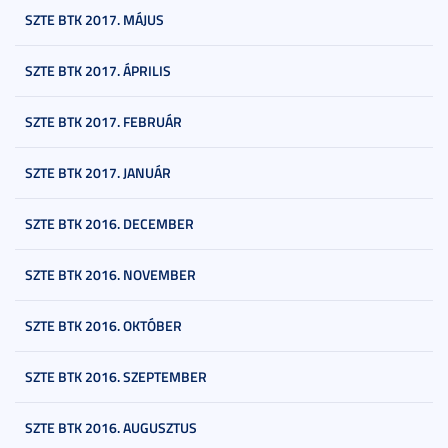
SZTE BTK 2017. MÁJUS
SZTE BTK 2017. ÁPRILIS
SZTE BTK 2017. FEBRUÁR
SZTE BTK 2017. JANUÁR
SZTE BTK 2016. DECEMBER
SZTE BTK 2016. NOVEMBER
SZTE BTK 2016. OKTÓBER
SZTE BTK 2016. SZEPTEMBER
SZTE BTK 2016. AUGUSZTUS