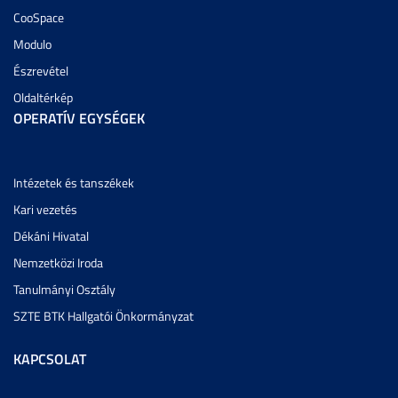
CooSpace
Modulo
Észrevétel
Oldaltérkép
OPERATÍV EGYSÉGEK
Intézetek és tanszékek
Kari vezetés
Dékáni Hivatal
Nemzetközi Iroda
Tanulmányi Osztály
SZTE BTK Hallgatói Önkormányzat
KAPCSOLAT