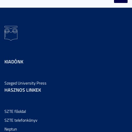
KIADÓNK
Szeged University Press
HASZNOS LINKEK
SZTE főoldal
SZTE telefonkönyv
Neptun