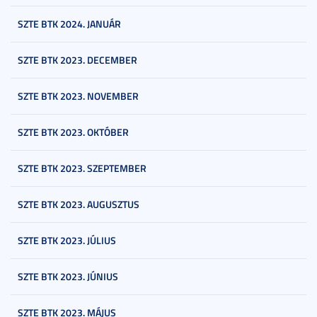
SZTE BTK 2024. JANUÁR
SZTE BTK 2023. DECEMBER
SZTE BTK 2023. NOVEMBER
SZTE BTK 2023. OKTÓBER
SZTE BTK 2023. SZEPTEMBER
SZTE BTK 2023. AUGUSZTUS
SZTE BTK 2023. JÚLIUS
SZTE BTK 2023. JÚNIUS
SZTE BTK 2023. MÁJUS