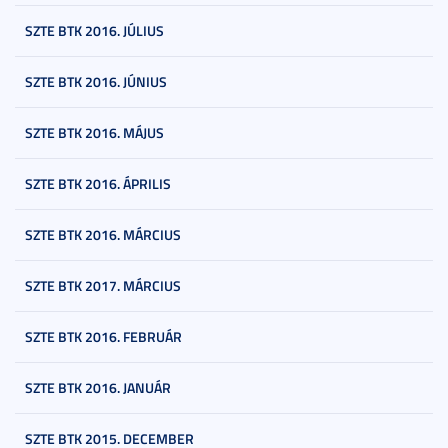
SZTE BTK 2016. JÚLIUS
SZTE BTK 2016. JÚNIUS
SZTE BTK 2016. MÁJUS
SZTE BTK 2016. ÁPRILIS
SZTE BTK 2016. MÁRCIUS
SZTE BTK 2017. MÁRCIUS
SZTE BTK 2016. FEBRUÁR
SZTE BTK 2016. JANUÁR
SZTE BTK 2015. DECEMBER