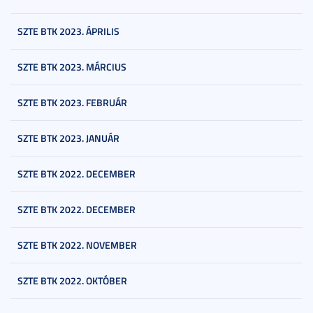
SZTE BTK 2023. ÁPRILIS
SZTE BTK 2023. MÁRCIUS
SZTE BTK 2023. FEBRUÁR
SZTE BTK 2023. JANUÁR
SZTE BTK 2022. DECEMBER
SZTE BTK 2022. DECEMBER
SZTE BTK 2022. NOVEMBER
SZTE BTK 2022. OKTÓBER