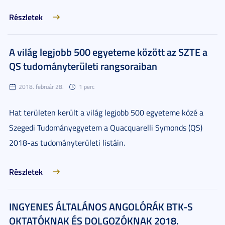
Részletek
A világ legjobb 500 egyeteme között az SZTE a
QS tudományterületi rangsoraiban
2018. február 28.
1 perc
Hat területen került a világ legjobb 500 egyeteme közé a
Szegedi Tudományegyetem a Quacquarelli Symonds (QS)
2018-as tudományterületi listáin.
Részletek
INGYENES ÁLTALÁNOS ANGOLÓRÁK BTK-S
OKTATÓKNAK ÉS DOLGOZÓKNAK 2018.