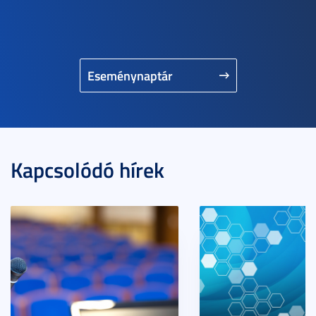
Eseménynaptár
Kapcsolódó hírek