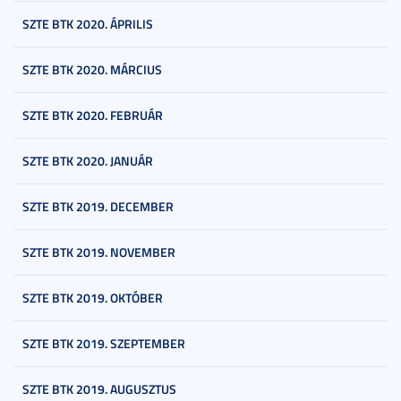
SZTE BTK 2020. ÁPRILIS
SZTE BTK 2020. MÁRCIUS
SZTE BTK 2020. FEBRUÁR
SZTE BTK 2020. JANUÁR
SZTE BTK 2019. DECEMBER
SZTE BTK 2019. NOVEMBER
SZTE BTK 2019. OKTÓBER
SZTE BTK 2019. SZEPTEMBER
SZTE BTK 2019. AUGUSZTUS