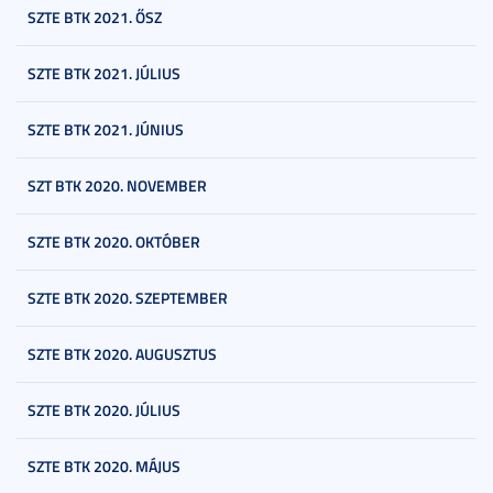
SZTE BTK 2021. ŐSZ
SZTE BTK 2021. JÚLIUS
SZTE BTK 2021. JÚNIUS
SZT BTK 2020. NOVEMBER
SZTE BTK 2020. OKTÓBER
SZTE BTK 2020. SZEPTEMBER
SZTE BTK 2020. AUGUSZTUS
SZTE BTK 2020. JÚLIUS
SZTE BTK 2020. MÁJUS