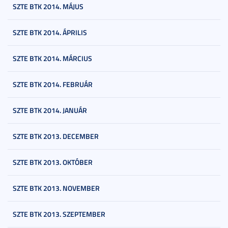
SZTE BTK 2014. MÁJUS
SZTE BTK 2014. ÁPRILIS
SZTE BTK 2014. MÁRCIUS
SZTE BTK 2014. FEBRUÁR
SZTE BTK 2014. JANUÁR
SZTE BTK 2013. DECEMBER
SZTE BTK 2013. OKTÓBER
SZTE BTK 2013. NOVEMBER
SZTE BTK 2013. SZEPTEMBER