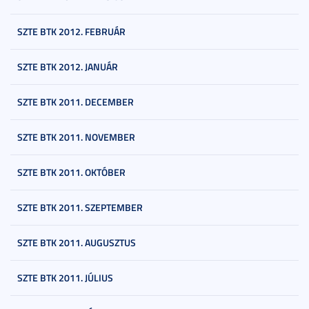
SZTE BTK 2012. FEBRUÁR
SZTE BTK 2012. JANUÁR
SZTE BTK 2011. DECEMBER
SZTE BTK 2011. NOVEMBER
SZTE BTK 2011. OKTÓBER
SZTE BTK 2011. SZEPTEMBER
SZTE BTK 2011. AUGUSZTUS
SZTE BTK 2011. JÚLIUS