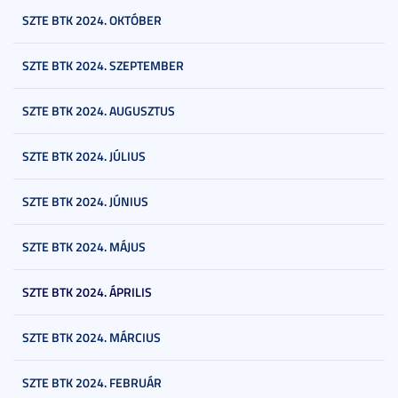
SZTE BTK 2024. OKTÓBER
SZTE BTK 2024. SZEPTEMBER
SZTE BTK 2024. AUGUSZTUS
SZTE BTK 2024. JÚLIUS
SZTE BTK 2024. JÚNIUS
SZTE BTK 2024. MÁJUS
SZTE BTK 2024. ÁPRILIS
SZTE BTK 2024. MÁRCIUS
SZTE BTK 2024. FEBRUÁR