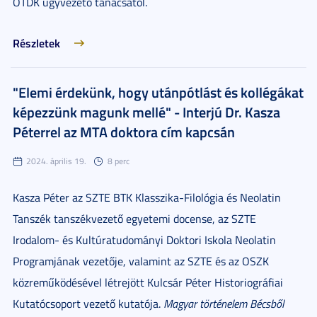
OTDK ügyvezető tanácsától.
Részletek
"Elemi érdekünk, hogy utánpótlást és kollégákat
képezzünk magunk mellé" - Interjú Dr. Kasza
Péterrel az MTA doktora cím kapcsán
2024. április 19.
8 perc
Kasza Péter az SZTE BTK Klasszika-Filológia és Neolatin
Tanszék tanszékvezető egyetemi docense, az SZTE
Irodalom- és Kultúratudományi Doktori Iskola Neolatin
Programjának vezetője, valamint az SZTE és az OSZK
közreműködésével létrejött Kulcsár Péter Historiográfiai
Kutatócsoport vezető kutatója.
Magyar történelem Bécsből