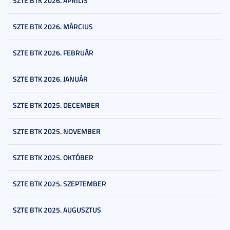
SZTE BTK 2026. ÁPRILIS
SZTE BTK 2026. MÁRCIUS
SZTE BTK 2026. FEBRUÁR
SZTE BTK 2026. JANUÁR
SZTE BTK 2025. DECEMBER
SZTE BTK 2025. NOVEMBER
SZTE BTK 2025. OKTÓBER
SZTE BTK 2025. SZEPTEMBER
SZTE BTK 2025. AUGUSZTUS