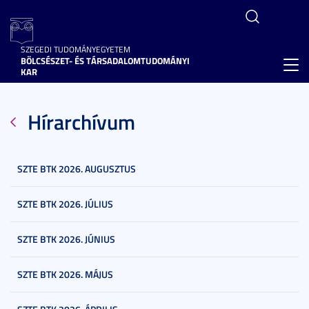
SZEGEDI TUDOMÁNYEGYETEM
BÖLCSÉSZET- ÉS TÁRSADALOMTUDOMÁNYI
Toggl
KAR
navig
Hírarchívum
SZTE BTK 2026. AUGUSZTUS
SZTE BTK 2026. JÚLIUS
SZTE BTK 2026. JÚNIUS
SZTE BTK 2026. MÁJUS