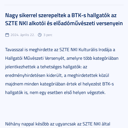
Nagy sikerrel szerepeltek a BTK-s hallgatók az
SZTE NKI alkotói és előadóművészeti versenyein
2024. április 22.
3 perc
Tavasszal is meghirdette az SZTE NKI Kulturális Irodája a
Hallgatói Művészeti Versenyét, amelyre több kategóriában
jelentkezhettek a tehetséges hallgatók: az
eredményhirdetésen kiderült, a meghirdetettek közül
majdnem minden kategóriában értek el helyezést BTK-s
hallgatók is, nem egy esetben első helyen végeztek.
Néhány nappal később az ugyancsak az SZTE NKI által