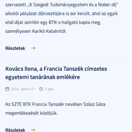
szervezett „A Szegedi Tudományegyetem és a Nobel-díj”
alkotói pályázat díjkiosztójára is sor került, ahol az egyik
első díjat szintén egy BTK-s hallgató kapta meg,
személyesen Karikó Katalintól.
Részletek
Kovács Ilona, a Francia Tanszék címzetes
egyetemi tanárának emlékére
2024. április 21.
2 perc
Az SZTE BTK Francia Tanszék nevében Szász Géza
megemlékezését közöljük.
Részletek