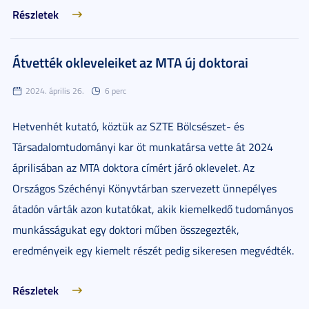
Részletek
Átvették okleveleiket az MTA új doktorai
2024. április 26.
6 perc
Hetvenhét kutató, köztük az SZTE Bölcsészet- és
Társadalomtudományi kar öt munkatársa vette át 2024
áprilisában az MTA doktora címért járó oklevelet. Az
Országos Széchényi Könyvtárban szervezett ünnepélyes
átadón várták azon kutatókat, akik kiemelkedő tudományos
munkásságukat egy doktori műben összegezték,
eredményeik egy kiemelt részét pedig sikeresen megvédték.
Részletek