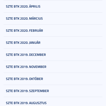
SZTE BTK 2020. ÁPRILIS
SZTE BTK 2020. MÁRCIUS
SZTE BTK 2020. FEBRUÁR
SZTE BTK 2020. JANUÁR
SZTE BTK 2019. DECEMBER
SZTE BTK 2019. NOVEMBER
SZTE BTK 2019. OKTÓBER
SZTE BTK 2019. SZEPTEMBER
SZTE BTK 2019. AUGUSZTUS