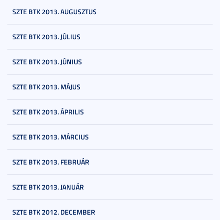
SZTE BTK 2013. AUGUSZTUS
SZTE BTK 2013. JÚLIUS
SZTE BTK 2013. JÚNIUS
SZTE BTK 2013. MÁJUS
SZTE BTK 2013. ÁPRILIS
SZTE BTK 2013. MÁRCIUS
SZTE BTK 2013. FEBRUÁR
SZTE BTK 2013. JANUÁR
SZTE BTK 2012. DECEMBER