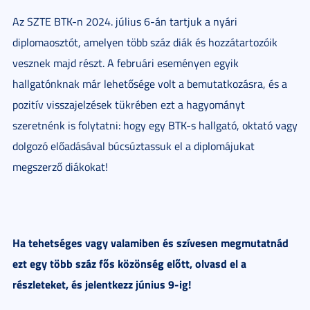
Az SZTE BTK-n 2024. július 6-án tartjuk a nyári
diplomaosztót, amelyen több száz diák és hozzátartozóik
vesznek majd részt. A februári eseményen egyik
hallgatónknak már lehetősége volt a bemutatkozásra, és a
pozitív visszajelzések tükrében ezt a hagyományt
szeretnénk is folytatni: hogy egy BTK-s hallgató, oktató vagy
dolgozó előadásával búcsúztassuk el a diplomájukat
megszerző diákokat!
Ha tehetséges vagy valamiben és szívesen megmutatnád
ezt egy több száz fős közönség előtt, olvasd el a
részleteket, és jelentkezz június 9-ig!