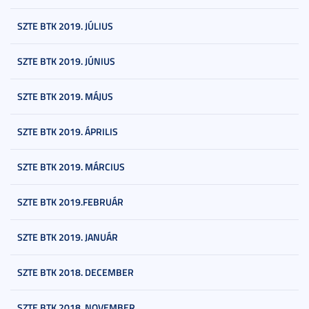
SZTE BTK 2019. JÚLIUS
SZTE BTK 2019. JÚNIUS
SZTE BTK 2019. MÁJUS
SZTE BTK 2019. ÁPRILIS
SZTE BTK 2019. MÁRCIUS
SZTE BTK 2019.FEBRUÁR
SZTE BTK 2019. JANUÁR
SZTE BTK 2018. DECEMBER
SZTE BTK 2018. NOVEMBER