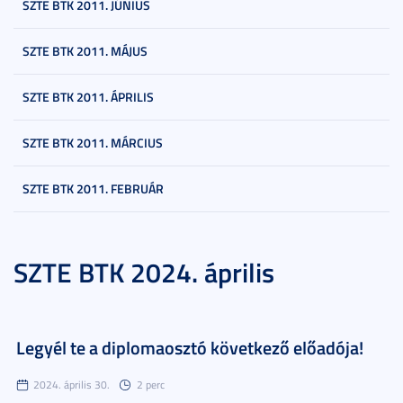
SZTE BTK 2011. JÚNIUS
SZTE BTK 2011. MÁJUS
SZTE BTK 2011. ÁPRILIS
SZTE BTK 2011. MÁRCIUS
SZTE BTK 2011. FEBRUÁR
SZTE BTK 2024. április
Legyél te a diplomaosztó következő előadója!
2024. április 30.
2 perc