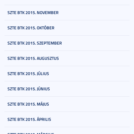
SZTE BTK 2015. NOVEMBER
SZTE BTK 2015. OKTÓBER
SZTE BTK 2015. SZEPTEMBER
SZTE BTK 2015. AUGUSZTUS
SZTE BTK 2015. JÚLIUS
SZTE BTK 2015. JÚNIUS
SZTE BTK 2015. MÁJUS
SZTE BTK 2015. ÁPRILIS