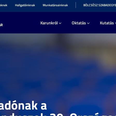
teknek
Hallgatóinknak
Munkatársainknak
BÖLCSÉSZ SZABADEGY
Karunkról
Oktatás
Kutatás
AR
őadónak a