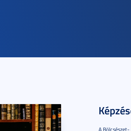
Képzés
A Bölcsészet-