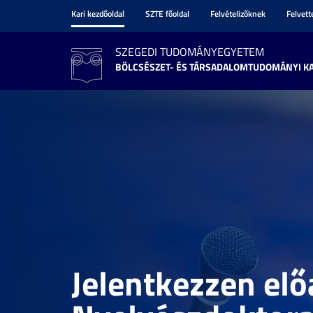
Kari kezdőoldal
SZTE főoldal
Felvételizőknek
Felvet
SZEGEDI TUDOMÁNYEGYETEM
BÖLCSÉSZET- ÉS TÁRSADALOMTUDOMÁNYI K
Jelentkezzen el