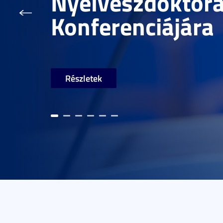
Nyelvészdoktor
Konferenciájára
Részletek
Előző