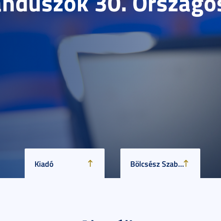
anduszok 30. Országo
Kiadó
Bölcsész Szabadegyetem