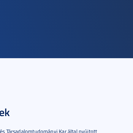
ek
 és Társadalomtudományi Kar által nyújtott