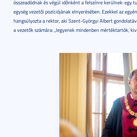
összeadódnak és végül időnként a felszínre kerülnek: egy 
egység vezetői pozíciójának elnyerésében. Ezekkel az egyé
hangsúlyozta a rektor, aki Szent-Györgyi Albert gondolatáva
a vezetők számára: „legyenek mindenben mértéktartók, kivév