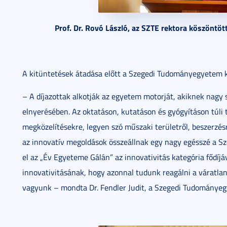
Prof. Dr. Rovó László, az SZTE rektora köszöntött
A kitüntetések átadása előtt a Szegedi Tudományegyetem k
– A díjazottak alkotják az egyetem motorját, akiknek nagy 
elnyerésében. Az oktatáson, kutatáson és gyógyításon túli t
megközelítésekre, legyen szó műszaki területről, beszerzés
az innovatív megoldások összeállnak egy nagy egésszé a 
el az „Év Egyeteme Gálán” az innovativitás kategória fődí
innovativitásának, hogy azonnal tudunk reagálni a váratla
vagyunk – mondta Dr. Fendler Judit, a Szegedi Tudományeg