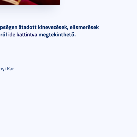
epségen átadott kinevezések, elismerések
król
ide kattintva
megtekinthető.
nyi Kar