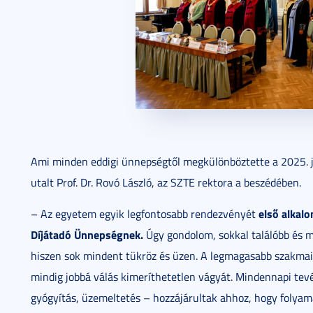
Ami minden eddigi ünnepségtől megkülönböztette a 2025. jú
utalt Prof. Dr. Rovó László, az SZTE rektora a beszédében.
első alkal
– Az egyetem egyik legfontosabb rendezvényét
Díjátadó Ünnepségnek.
Úgy gondolom, sokkal találóbb és m
hiszen sok mindent tükröz és üzen. A legmagasabb szakmai s
mindig jobbá válás kimeríthetetlen vágyát. Mindennapi tev
gyógyítás, üzemeltetés – hozzájárultak ahhoz, hogy folyama