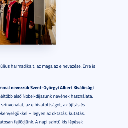
lius harmadikait, az maga az elnevezése. Erre is
ommal nevezzük Szent-Györgyi Albert Kiválósági
éltóbb első Nobel-díjasunk nevének használata,
zínvonalat, az elhivatottságot, az újítás és
ékenységükkel – legyen az oktatás, kutatás,
tosan fejlődjünk. A napi szintű kis lépések