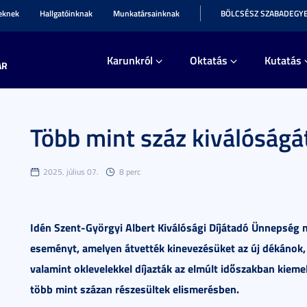
teknek
Hallgatóinknak
Munkatársainknak
BÖLCSÉSZ SZABADEGY
Karunkról
Oktatás
Kutatás
AR
Több mint száz kiválóságát
2025. július 07.
8 perc
Idén Szent-Györgyi Albert Kiválósági Díjátadó Ünnepség
eseményt, amelyen átvették kinevezésüket az új dékánok, 
valamint oklevelekkel díjazták az elmúlt időszakban kieme
több mint százan részesültek elismerésben.