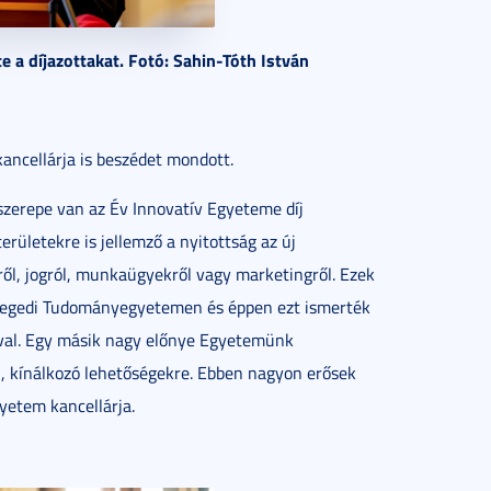
e a díjazottakat. Fotó: Sahin-Tóth István
ancellárja is beszédet mondott.
szerepe van az Év Innovatív Egyeteme díj
erületekre is jellemző a nyitottság az új
ről, jogról, munkaügyekről vagy marketingről. Ezek
Szegedi Tudományegyetemen és éppen ezt ismerték
jával. Egy másik nagy előnye Egyetemünk
n, kínálkozó lehetőségekre. Ebben nagyon erősek
yetem kancellárja.