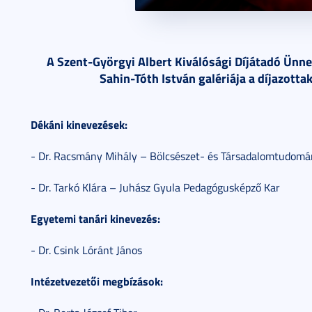
A Szent-Györgyi Albert Kiválósági Díjátadó Ünn
Sahin-Tóth István galériája a díjazotta
Dékáni kinevezések:
- Dr. Racsmány Mihály – Bölcsészet- és Társadalomtudomá
- Dr. Tarkó Klára – Juhász Gyula Pedagógusképző Kar
Egyetemi tanári kinevezés:
- Dr. Csink Lóránt János
Intézetvezetői megbízások: