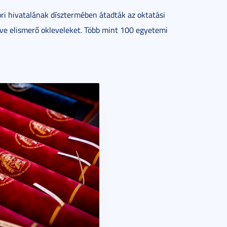
i hivatalának dísztermében átadták az oktatási
tve elismerő okleveleket. Több mint 100 egyetemi