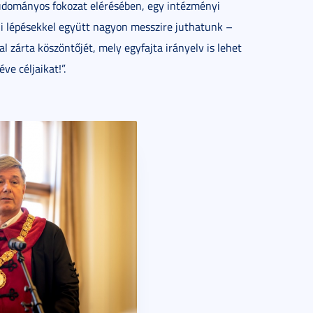
tudományos fokozat elérésében, egy intézményi
ni lépésekkel együtt nagyon messzire juthatunk –
l zárta köszöntőjét, mely egyfajta irányelv is lehet
e céljaikat!”.