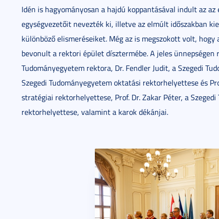
Idén is hagyományosan a hajdú koppantásával indult az 
egységvezetőit nevezték ki, illetve az elmúlt időszakban k
különböző elismeréseiket. Még az is megszokott volt, hogy 
bevonult a rektori épület dísztermébe. A jeles ünnepségen ré
Tudományegyetem rektora, Dr. Fendler Judit, a Szegedi Tudo
Szegedi Tudományegyetem oktatási rektorhelyettese és Pro
stratégiai rektorhelyettese, Prof. Dr. Zakar Péter, a Szeg
rektorhelyettese, valamint a karok dékánjai.