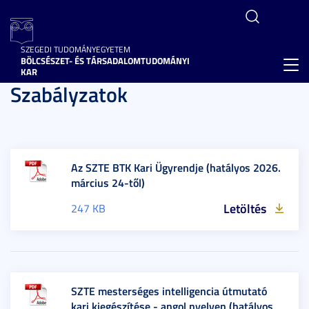
SZEGEDI TUDOMÁNYEGYETEM
BÖLCSÉSZET- ÉS TÁRSADALOMTUDOMÁNYI
Toggl
KAR
Szabályzatok
navig
Az SZTE BTK Kari Ügyrendje (hatályos 2026.
március 24-től)
Letöltés
247 KB
SZTE mesterséges intelligencia útmutató
kari kiegészítése - angol nyelven (hatályos