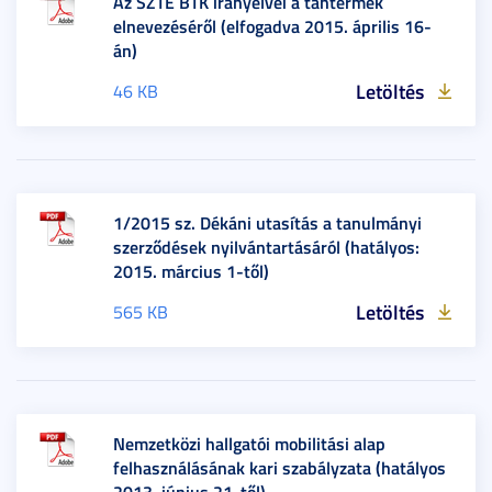
Az SZTE BTK irányelvei a tantermek
elnevezéséről (elfogadva 2015. április 16-
án)
Letöltés
46 KB
1/2015 sz. Dékáni utasítás a tanulmányi
szerződések nyilvántartásáról (hatályos:
2015. március 1-től)
Letöltés
565 KB
Nemzetközi hallgatói mobilitási alap
felhasználásának kari szabályzata (hatályos
2013. június 21-től)