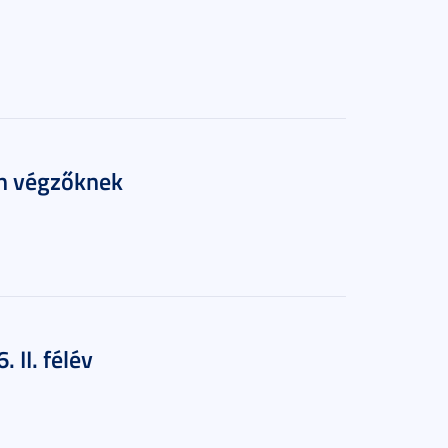
an végzőknek
 II. félév