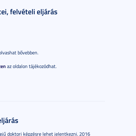
i, felvételi eljárás
lvashat bővebben.
zen
az oldalon tájékozódhat.
eljárás
jű doktori képzésre lehet jelentkezni. 2016