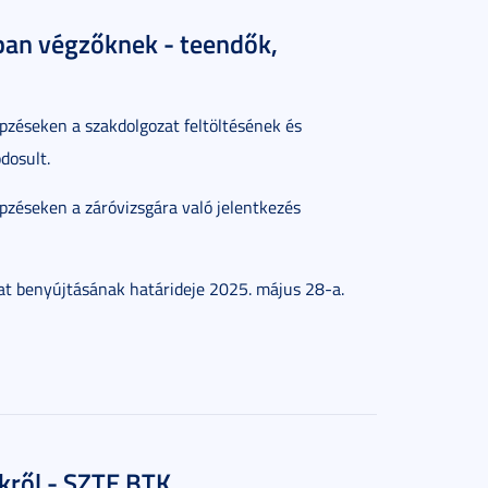
ban végzőknek - teendők,
zéseken a szakdolgozat feltöltésének és
dosult.
zéseken a záróvizsgára való jelentkezés
zat benyújtásának határideje 2025. május 28-a.
kről - SZTE BTK