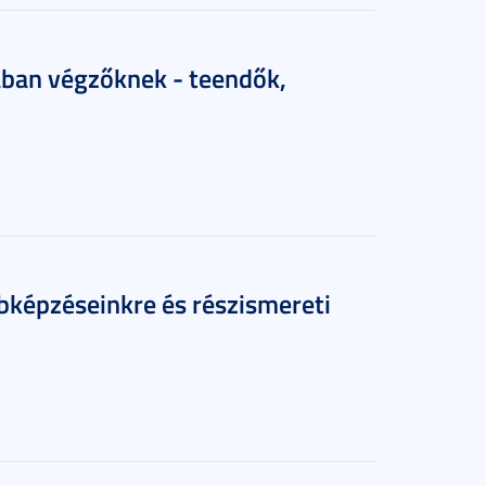
ában végzőknek - teendők,
bbképzéseinkre és részismereti