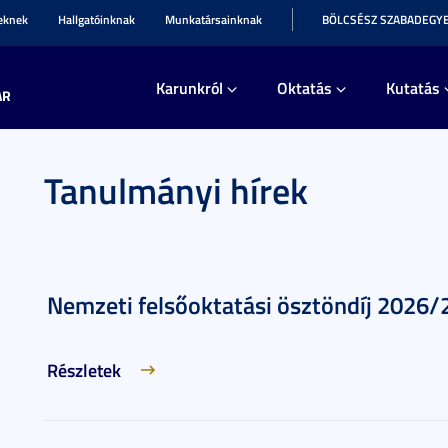
teknek
Hallgatóinknak
Munkatársainknak
BÖLCSÉSZ SZABADEGY
Karunkról
Oktatás
Kutatás
AR
Tanulmányi hírek
Nemzeti felsőoktatási ösztöndíj 2026/2
Részletek