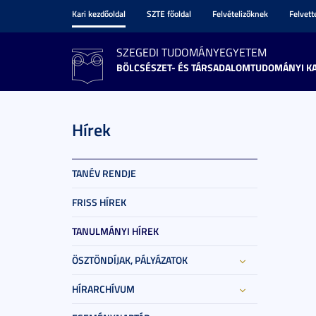
Kari kezdőoldal
SZTE főoldal
Felvételizőknek
Felvet
SZEGEDI TUDOMÁNYEGYETEM
BÖLCSÉSZET- ÉS TÁRSADALOMTUDOMÁNYI K
Hírek
TANÉV RENDJE
FRISS HÍREK
TANULMÁNYI HÍREK
ÖSZTÖNDÍJAK, PÁLYÁZATOK
HÍRARCHÍVUM