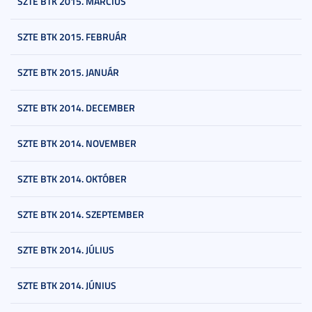
SZTE BTK 2015. MÁRCIUS
SZTE BTK 2015. FEBRUÁR
SZTE BTK 2015. JANUÁR
SZTE BTK 2014. DECEMBER
SZTE BTK 2014. NOVEMBER
SZTE BTK 2014. OKTÓBER
SZTE BTK 2014. SZEPTEMBER
SZTE BTK 2014. JÚLIUS
SZTE BTK 2014. JÚNIUS