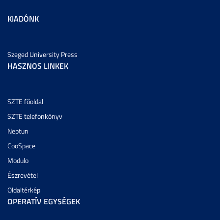
KIADÓNK
Szeged University Press
HASZNOS LINKEK
SZTE főoldal
SZTE telefonkönyv
Neptun
CooSpace
Modulo
Észrevétel
Oldaltérkép
OPERATÍV EGYSÉGEK