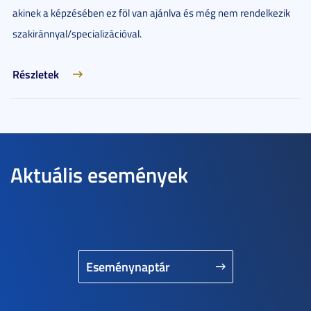
akinek a képzésében ez föl van ajánlva és még nem rendelkezik
szakiránnyal/specializációval.
Részletek
Aktuális események
Eseménynaptár