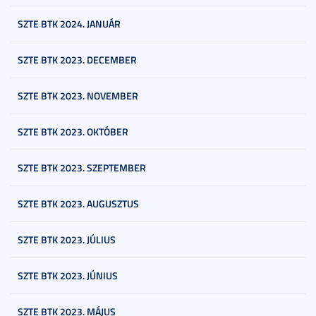
SZTE BTK 2024. JANUÁR
SZTE BTK 2023. DECEMBER
SZTE BTK 2023. NOVEMBER
SZTE BTK 2023. OKTÓBER
SZTE BTK 2023. SZEPTEMBER
SZTE BTK 2023. AUGUSZTUS
SZTE BTK 2023. JÚLIUS
SZTE BTK 2023. JÚNIUS
SZTE BTK 2023. MÁJUS