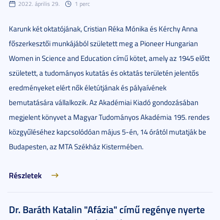
2022. április 29.
1 perc
Karunk két oktatójának, Cristian Réka Mónika és Kérchy Anna
főszerkesztői munkájából született meg a Pioneer Hungarian
Women in Science and Education című kötet, amely az 1945 előtt
született, a tudományos kutatás és oktatás területén jelentős
eredményeket elért nők életútjának és pályaívének
bemutatására vállalkozik. Az Akadémiai Kiadó gondozásában
megjelent könyvet a Magyar Tudományos Akadémia 195. rendes
közgyűléséhez kapcsolódóan május 5-én, 14 órától mutatják be
Budapesten, az MTA Székház Kistermében.
Részletek
Dr. Baráth Katalin "Afázia" című regénye nyerte