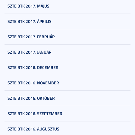
SZTE BTK 2017. MÁJUS
SZTE BTK 2017. ÁPRILIS
SZTE BTK 2017. FEBRUÁR
SZTE BTK 2017. JANUÁR
SZTE BTK 2016. DECEMBER
SZTE BTK 2016. NOVEMBER
SZTE BTK 2016. OKTÓBER
SZTE BTK 2016. SZEPTEMBER
SZTE BTK 2016. AUGUSZTUS