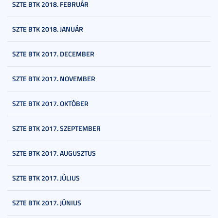
SZTE BTK 2018. FEBRUÁR
SZTE BTK 2018. JANUÁR
SZTE BTK 2017. DECEMBER
SZTE BTK 2017. NOVEMBER
SZTE BTK 2017. OKTÓBER
SZTE BTK 2017. SZEPTEMBER
SZTE BTK 2017. AUGUSZTUS
SZTE BTK 2017. JÚLIUS
SZTE BTK 2017. JÚNIUS