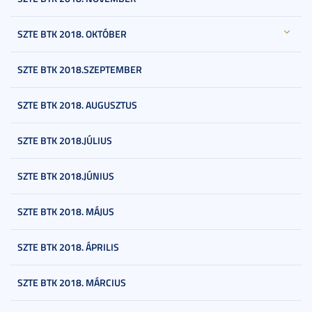
SZTE BTK 2018. OKTÓBER
SZTE BTK 2018.SZEPTEMBER
SZTE BTK 2018. AUGUSZTUS
SZTE BTK 2018.JÚLIUS
SZTE BTK 2018.JÚNIUS
SZTE BTK 2018. MÁJUS
SZTE BTK 2018. ÁPRILIS
SZTE BTK 2018. MÁRCIUS