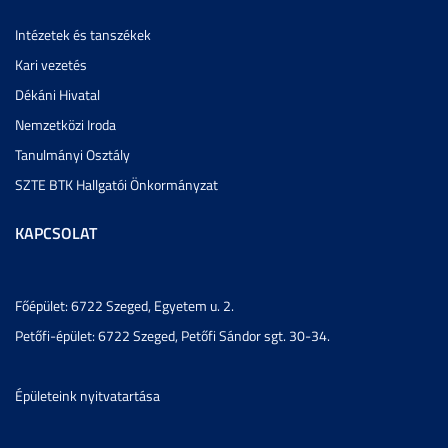
Intézetek és tanszékek
Kari vezetés
Dékáni Hivatal
Nemzetközi Iroda
Tanulmányi Osztály
SZTE BTK Hallgatói Önkormányzat
KAPCSOLAT
Főépület: 6722 Szeged, Egyetem u. 2.
Petőfi-épület: 6722 Szeged, Petőfi Sándor sgt. 30-34.
Épületeink nyitvatartása