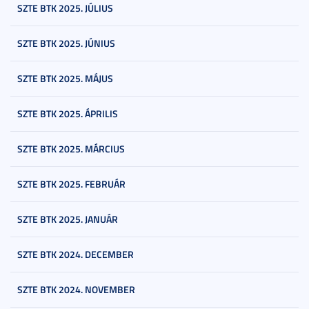
SZTE BTK 2025. JÚLIUS
SZTE BTK 2025. JÚNIUS
SZTE BTK 2025. MÁJUS
SZTE BTK 2025. ÁPRILIS
SZTE BTK 2025. MÁRCIUS
SZTE BTK 2025. FEBRUÁR
SZTE BTK 2025. JANUÁR
SZTE BTK 2024. DECEMBER
SZTE BTK 2024. NOVEMBER