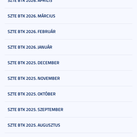
SZTE BTK 2026. ÁPRILIS
SZTE BTK 2026. MÁRCIUS
SZTE BTK 2026. FEBRUÁR
SZTE BTK 2026. JANUÁR
SZTE BTK 2025. DECEMBER
SZTE BTK 2025. NOVEMBER
SZTE BTK 2025. OKTÓBER
SZTE BTK 2025. SZEPTEMBER
SZTE BTK 2025. AUGUSZTUS