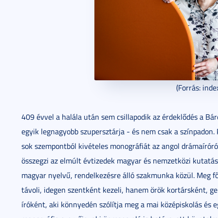
(Forrás: inde
409 évvel a halála után sem csillapodik az érdeklődés a Bá
egyik legnagyobb szupersztárja - és nem csak a színpadon. 
sok szempontból kivételes monográfiát az angol drámaíróról
összegzi az elmúlt évtizedek magyar és nemzetközi kutatása
magyar nyelvű, rendelkezésre álló szakmunka közül. Meg fő
távoli, idegen szentként kezeli, hanem örök kortársként, g
íróként, aki könnyedén szólítja meg a mai középiskolás és e