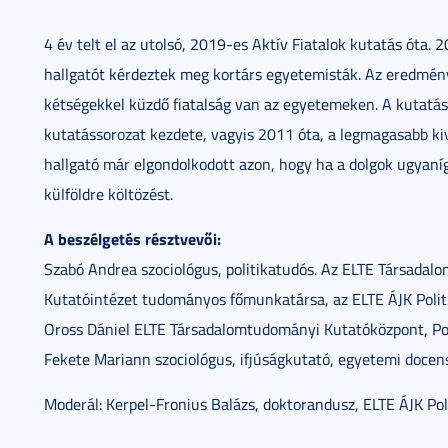
4 év telt el az utolsó, 2019-es Aktív Fiatalok kutatás óta
hallgatót kérdeztek meg kortárs egyetemisták. Az eredménye
kétségekkel küzdő fiatalság van az egyetemeken. A kutatá
kutatássorozat kezdete, vagyis 2011 óta, a legmagasabb kivá
hallgató már elgondolkodott azon, hogy ha a dolgok ugyan
külföldre költözést.
A beszélgetés résztvevői:
Szabó Andrea szociológus, politikatudós. Az ELTE Társada
Kutatóintézet tudományos főmunkatársa, az ELTE ÁJK Poli
Oross Dániel ELTE Társadalomtudományi Kutatóközpont, Po
Fekete Mariann szociológus, ifjúságkutató, egyetemi doce
Moderál: Kerpel-Fronius Balázs, doktorandusz, ELTE ÁJK Pol