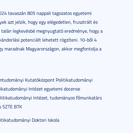
. 2024 tavaszán 805 nappali tagozatos egyetemi
k azt jelzik, hogy egy elégedetlen, frusztrált és
s talán legkevésbé megnyugtató eredménye, hogy a
ndorlási potenciált lehetett rögzíteni. 10-ből 4
így maradnak Magyarországon, akkor megfontolja a
lomtudományi Kutatóközpont Politikatudományi
tikatudományi Intézet egyetemi docense
litikatudományi Intézet, tudományos főmunkatárs
ns SZTE BTK
itikatudományi Doktori Iskola