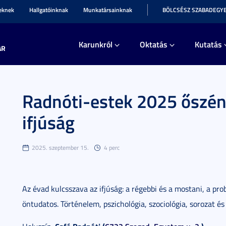
teknek
Hallgatóinknak
Munkatársainknak
BÖLCSÉSZ SZABADEGY
Karunkról
Oktatás
Kutatás
AR
Radnóti-estek 2025 őszén 
ifjúság
2025. szeptember 15.
4 perc
Az évad kulcsszava az ifjúság: a régebbi és a mostani, a pro
öntudatos. Történelem, pszichológia, szociológia, sorozat é