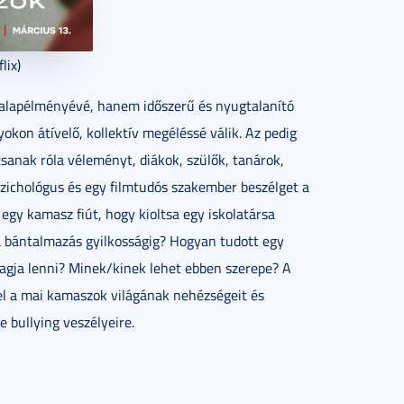
lix)
 alapélményévé, hanem időszerű és nyugtalanító
okon átívelő, kollektív megéléssé válik. Az pedig
tsanak róla véleményt, diákok, szülők, tanárok,
szichológus és egy filmtudós szakember beszélget a
 egy kamasz fiút, hogy kioltsa egy iskolatársa
a bántalmazás gyilkosságig? Hogyan tudott egy
 tagja lenni? Minek/kinek lehet ebben szerepe? A
fel a mai kamaszok világának nehézségeit és
e bullying veszélyeire.