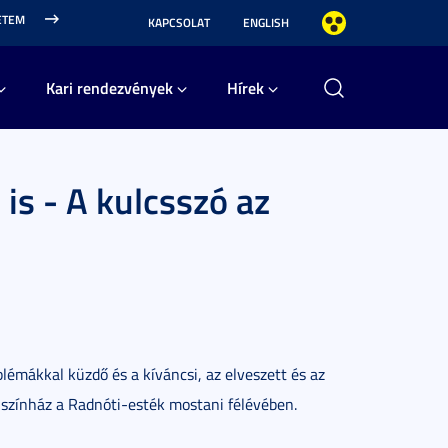
ETEM
KAPCSOLAT
ENGLISH
Kari rendezvények
Hírek
is - A kulcsszó az
blémákkal küzdő és a kíváncsi, az elveszett és az
s színház a Radnóti-esték mostani félévében.