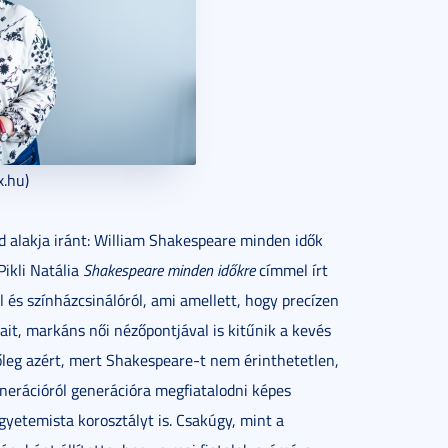
x.hu)
rd alakja iránt: William Shakespeare minden idők
Pikli Natália
Shakespeare minden időkre
címmel írt
 és színházcsinálóról, ami amellett, hogy precízen
it, markáns női nézőpontjával is kitűnik a kevés
leg azért, mert Shakespeare-t nem érinthetetlen,
enerációról generációra megfiatalodni képes
gyetemista korosztályt is. Csakúgy, mint a