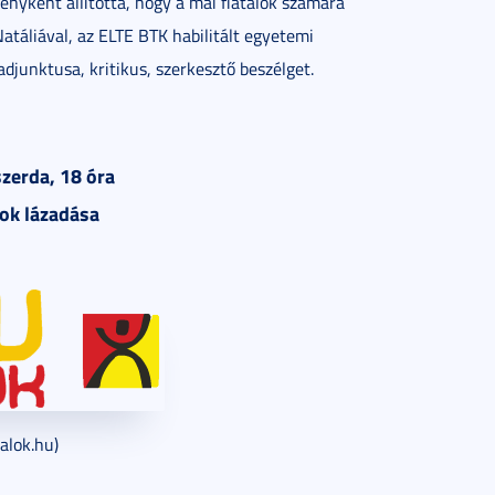
ényként állította, hogy a mai fiatalok számára
atáliával, az ELTE BTK habilitált egyetemi
djunktusa, kritikus, szerkesztő beszélget.
zerda, 18 óra
ok lázadása
talok.hu)