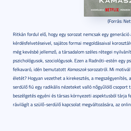
(Forrás: Netf
Ritkán fordul elő, hogy egy sorozat nemcsak egy generáció
kérdésfelvetéseivel, sajátos formai megoldásaival korosztály
még kevésbé jellemző, a társadalom széles rétegei nyilvání
pszichológusok, szociológusok. Ezen a Radnóti-estén egy p
felkavaró, idén bemutatott
Kamaszok
sorozatról. Mi motivál
életét? Hogyan vezethet a kirekesztés, a megszégyenítés, 
serdülő fiú egy radikális nézeteket valló nőgyűlölő csoport
beszélgetés egyéni és társas környezeti aspektusból tárja 
rávilágít a szülő-serdülő kapcsolat megváltozására, az onlin