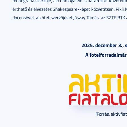
monográfia szerzője, aki önmaga elé is határozott követelm
érthető és élvezetes Shakespeare-képet közvetítsen. Pikli N
docensével, a kötet szerzőjével Jászay Tamás, az SZTE BTK a
2025. december 3., s
A fotelforradalmár
(Forrás: aktivfia