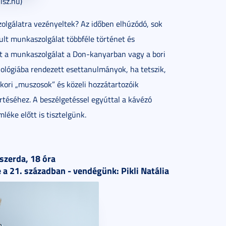
isz.hu)
zolgálatra vezényeltek? Az időben elhúzódó, sok
ult munkaszolgálat többféle történet és
olt a munkaszolgálat a Don-kanyarban vagy a bori
ológiába rendezett esettanulmányok, ha tetszik,
ykori „muszosok” és közeli hozzátartozóik
rtéséhez. A beszélgetéssel egyúttal a kávézó
éke előtt is tisztelgünk.
szerda, 18 óra
a 21. században - vendégünk: Pikli Natália