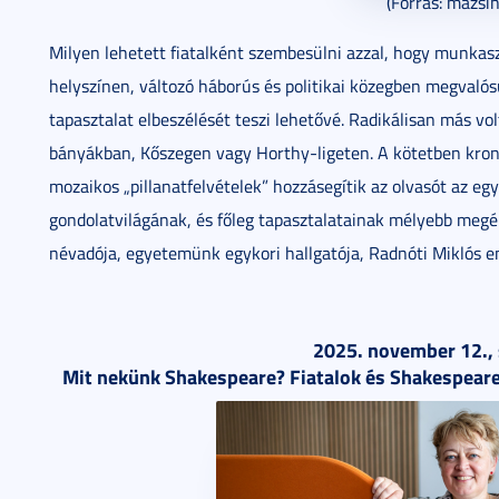
(Forrás: mazsih
Milyen lehetett fiatalként szembesülni azzal, hogy munkas
helyszínen, változó háborús és politikai közegben megvalós
tapasztalat elbeszélését teszi lehetővé. Radikálisan más v
bányákban, Kőszegen vagy Horthy-ligeten. A kötetben kron
mozaikos „pillanatfelvételek” hozzásegítik az olvasót az eg
gondolatvilágának, és főleg tapasztalatainak mélyebb megé
névadója, egyetemünk egykori hallgatója, Radnóti Miklós eml
2025. november 12., 
Mit nekünk Shakespeare? Fiatalok és Shakespeare 