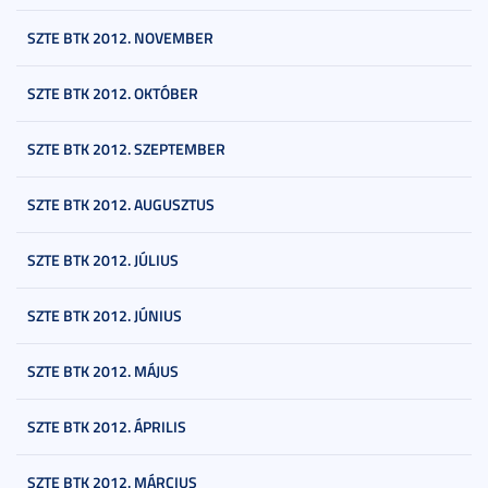
SZTE BTK 2012. NOVEMBER
SZTE BTK 2012. OKTÓBER
SZTE BTK 2012. SZEPTEMBER
SZTE BTK 2012. AUGUSZTUS
SZTE BTK 2012. JÚLIUS
SZTE BTK 2012. JÚNIUS
SZTE BTK 2012. MÁJUS
SZTE BTK 2012. ÁPRILIS
SZTE BTK 2012. MÁRCIUS