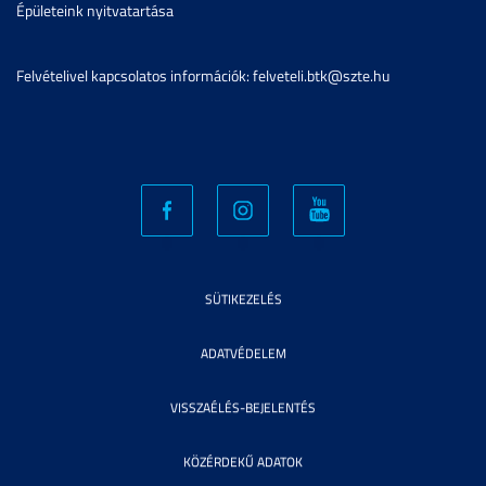
Épületeink nyitvatartása
Felvételivel kapcsolatos információk: felveteli.btk@szte.hu
SÜTIKEZELÉS
ADATVÉDELEM
VISSZAÉLÉS-BEJELENTÉS
KÖZÉRDEKŰ ADATOK