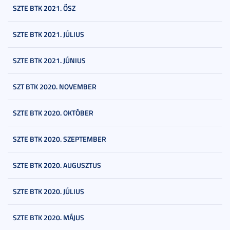
SZTE BTK 2021. ŐSZ
SZTE BTK 2021. JÚLIUS
SZTE BTK 2021. JÚNIUS
SZT BTK 2020. NOVEMBER
SZTE BTK 2020. OKTÓBER
SZTE BTK 2020. SZEPTEMBER
SZTE BTK 2020. AUGUSZTUS
SZTE BTK 2020. JÚLIUS
SZTE BTK 2020. MÁJUS