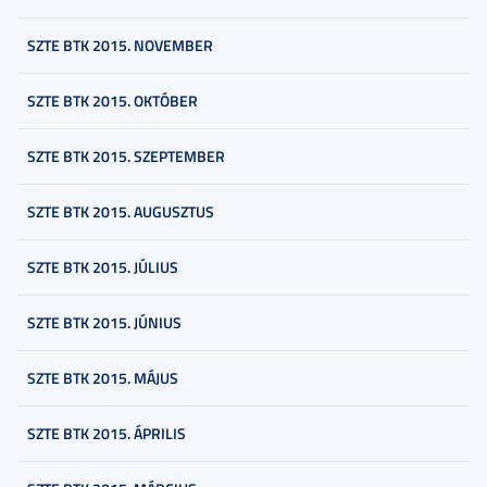
SZTE BTK 2015. NOVEMBER
SZTE BTK 2015. OKTÓBER
SZTE BTK 2015. SZEPTEMBER
SZTE BTK 2015. AUGUSZTUS
SZTE BTK 2015. JÚLIUS
SZTE BTK 2015. JÚNIUS
SZTE BTK 2015. MÁJUS
SZTE BTK 2015. ÁPRILIS