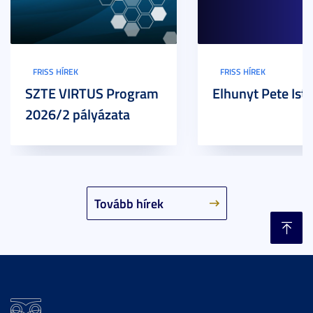
FRISS HÍREK
FRISS HÍREK
SZTE VIRTUS Program
Elhunyt Pete Ist
2026/2 pályázata
Tovább hírek