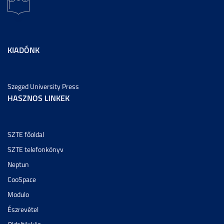
KIADÓNK
Szeged University Press
HASZNOS LINKEK
SZTE főoldal
SZTE telefonkönyv
Neptun
CooSpace
Modulo
Észrevétel