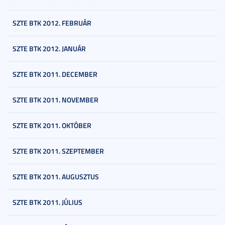
SZTE BTK 2012. FEBRUÁR
SZTE BTK 2012. JANUÁR
SZTE BTK 2011. DECEMBER
SZTE BTK 2011. NOVEMBER
SZTE BTK 2011. OKTÓBER
SZTE BTK 2011. SZEPTEMBER
SZTE BTK 2011. AUGUSZTUS
SZTE BTK 2011. JÚLIUS