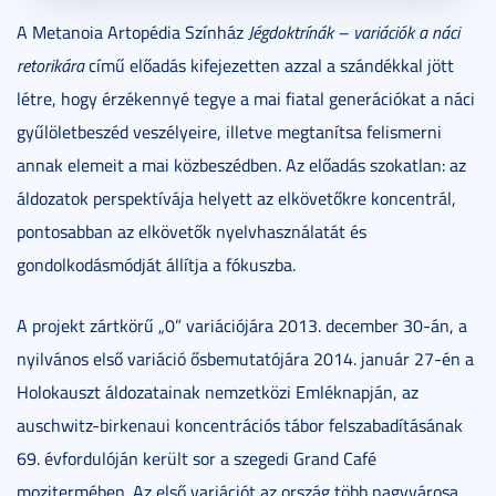
A Metanoia Artopédia Színház
Jégdoktrínák – variációk a náci
retorikára
című előadás kifejezetten azzal a szándékkal jött
létre, hogy érzékennyé tegye a mai fiatal generációkat a náci
gyűlöletbeszéd veszélyeire, illetve megtanítsa felismerni
annak elemeit a mai közbeszédben. Az előadás szokatlan: az
áldozatok perspektívája helyett az elkövetőkre koncentrál,
pontosabban az elkövetők nyelvhasználatát és
gondolkodásmódját állítja a fókuszba.
A projekt zártkörű „0” variációjára 2013. december 30-án, a
nyilvános első variáció ősbemutatójára 2014. január 27-én a
Holokauszt áldozatainak nemzetközi Emléknapján, az
auschwitz-birkenaui koncentrációs tábor felszabadításának
69. évfordulóján került sor a szegedi Grand Café
mozitermében. Az első variációt az ország több nagyvárosa