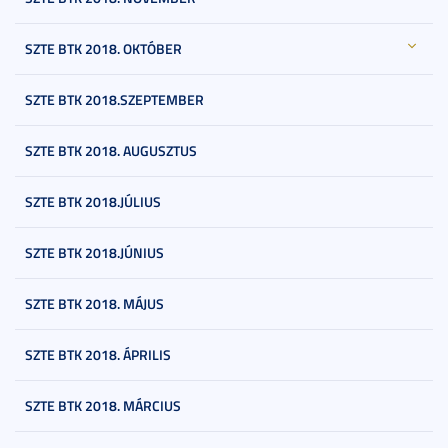
SZTE BTK 2018. OKTÓBER
SZTE BTK 2018.SZEPTEMBER
SZTE BTK 2018. AUGUSZTUS
SZTE BTK 2018.JÚLIUS
SZTE BTK 2018.JÚNIUS
SZTE BTK 2018. MÁJUS
SZTE BTK 2018. ÁPRILIS
SZTE BTK 2018. MÁRCIUS