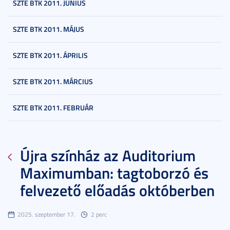
SZTE BTK 2011. JÚNIUS
SZTE BTK 2011. MÁJUS
SZTE BTK 2011. ÁPRILIS
SZTE BTK 2011. MÁRCIUS
SZTE BTK 2011. FEBRUÁR
Újra színház az Auditorium
Maximumban: tagtoborzó és
felvezető előadás októberben
2025. szeptember 17.
2 perc