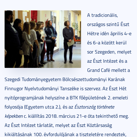
A tradicionális,
országos szintű Észt
Hétre idén április 4-e
és 6-a között kerül
sor Szegeden, melyet
az Észt Intézet és a
Grand Café mellett a
Szegedi Tudományegyetem Bölcsészettudományi Karának
Finnugor Nyelvtudományi Tanszéke is szervez. Az Észt Hét
nyitóprogramjának helyszíne a BTK főépületének 2. emeleti
folyosója (Egyetem utca 2.), és az
Észtország története
képekben
c. kiállítás 2018. március 21-e óta tekinthető meg.
Az Észt Intézet tárlatát, melyet az Észt Köztársaság
kikiáltásának 100. évfordulójának a tiszteletére rendeztek,