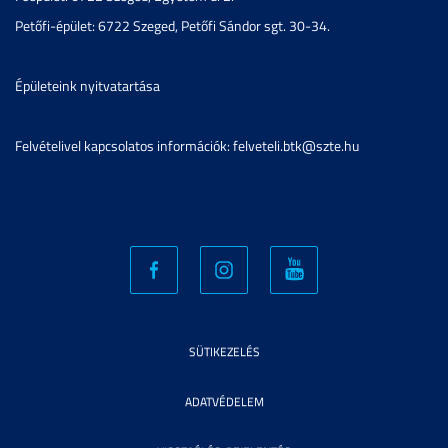
Petőfi-épület: 6722 Szeged, Petőfi Sándor sgt. 30-34.
Épületeink nyitvatartása
Felvételivel kapcsolatos információk: felveteli.btk@szte.hu
SÜTIKEZELÉS
ADATVÉDELEM