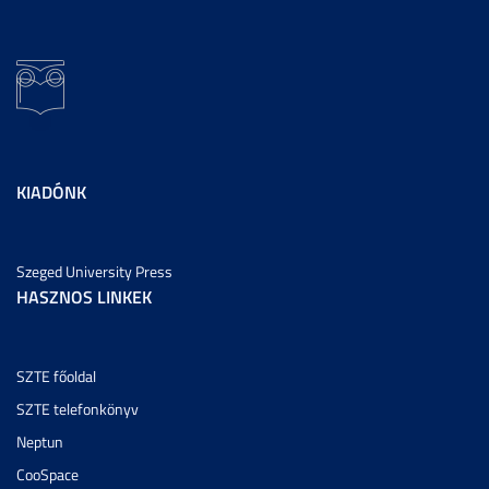
KIADÓNK
Szeged University Press
HASZNOS LINKEK
SZTE főoldal
SZTE telefonkönyv
Neptun
CooSpace