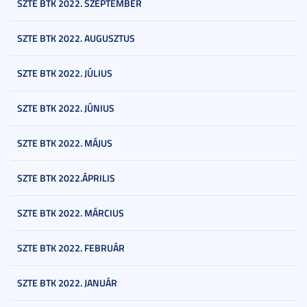
SZTE BTK 2022. SZEPTEMBER
SZTE BTK 2022. AUGUSZTUS
SZTE BTK 2022. JÚLIUS
SZTE BTK 2022. JÚNIUS
SZTE BTK 2022. MÁJUS
SZTE BTK 2022.ÁPRILIS
SZTE BTK 2022. MÁRCIUS
SZTE BTK 2022. FEBRUÁR
SZTE BTK 2022. JANUÁR