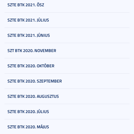
SZTE BTK 2021. ŐSZ
SZTE BTK 2021. JÚLIUS
SZTE BTK 2021. JÚNIUS
SZT BTK 2020. NOVEMBER
SZTE BTK 2020. OKTÓBER
SZTE BTK 2020. SZEPTEMBER
SZTE BTK 2020. AUGUSZTUS
SZTE BTK 2020. JÚLIUS
SZTE BTK 2020. MÁJUS