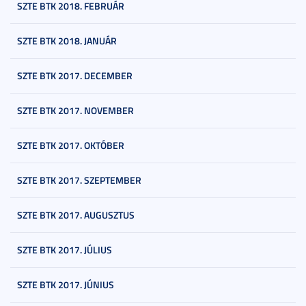
SZTE BTK 2018. FEBRUÁR
SZTE BTK 2018. JANUÁR
SZTE BTK 2017. DECEMBER
SZTE BTK 2017. NOVEMBER
SZTE BTK 2017. OKTÓBER
SZTE BTK 2017. SZEPTEMBER
SZTE BTK 2017. AUGUSZTUS
SZTE BTK 2017. JÚLIUS
SZTE BTK 2017. JÚNIUS