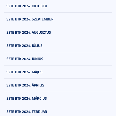
SZTE BTK 2024. OKTÓBER
SZTE BTK 2024. SZEPTEMBER
SZTE BTK 2024. AUGUSZTUS
SZTE BTK 2024. JÚLIUS
SZTE BTK 2024. JÚNIUS
SZTE BTK 2024. MÁJUS
SZTE BTK 2024. ÁPRILIS
SZTE BTK 2024. MÁRCIUS
SZTE BTK 2024. FEBRUÁR