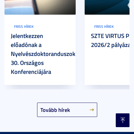
FRISS HÍREK
FRISS HÍREK
Jelentkezzen
SZTE VIRTUS Pr
előadónak a
2026/2 pályázat
Nyelvészdoktoranduszok
30. Országos
Konferenciájára
Tovább hírek