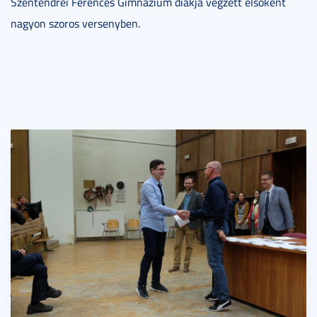
Szentendrei Ferences Gimnázium diákja végzett elsőként
nagyon szoros versenyben.