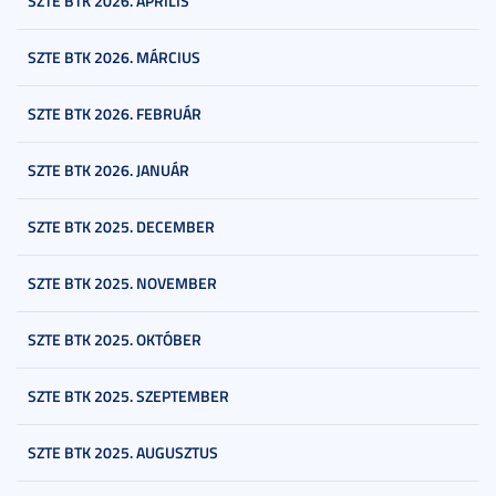
SZTE BTK 2026. ÁPRILIS
SZTE BTK 2026. MÁRCIUS
SZTE BTK 2026. FEBRUÁR
SZTE BTK 2026. JANUÁR
SZTE BTK 2025. DECEMBER
SZTE BTK 2025. NOVEMBER
SZTE BTK 2025. OKTÓBER
SZTE BTK 2025. SZEPTEMBER
SZTE BTK 2025. AUGUSZTUS