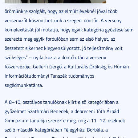
örömünkre szolgált, hogy az elmúlt éveknél jóval több
versenyzőt köszönthettünk a szegedi döntőn. A verseny
komplexitását jól mutatja, hogy egyik kategória győztese sem
szerezte meg egyik fordulóban sem az első helyet, az
összetett sikerhez kiegyensúlyozott, jó teljesítmény volt
szükséges” – nyilatkozta a döntő után a verseny
főszervezője, Gellérfi Gergő, a Kulturális Örökség és Humán
Információtudományi Tanszék tudományos
segédmunkatársa.
A 8–10. osztályos tanulóknak kiírt első kategóriában a
győzelmet Szathmári Benedek, a debreceni Tóth Árpád
Gimnázium tanulója szerezte meg, míg a 11–12.-eseknek
szóló második kategóriában Félegyházi Borbála, a