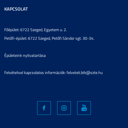
KAPCSOLAT
Főépület: 6722 Szeged, Egyetem u. 2.
Petőfi-épület: 6722 Szeged, Petőfi Sándor sgt. 30-34.
Épületeink nyitvatartása
Felvételivel kapcsolatos információk: felveteli.btk@szte.hu