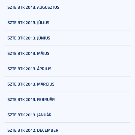
SZTE BTK 2013. AUGUSZTUS
SZTE BTK 2013. JÚLIUS
SZTE BTK 2013. JÚNIUS
SZTE BTK 2013. MÁJUS
SZTE BTK 2013. ÁPRILIS
SZTE BTK 2013. MÁRCIUS
SZTE BTK 2013. FEBRUÁR
SZTE BTK 2013. JANUÁR
SZTE BTK 2012. DECEMBER