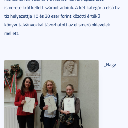
ismereteikről kellett számot adniuk. A két kategória első tíz-
tíz helyezettje 10 és 30 ezer forint közötti értékű
könyvutalványokkal távozhatott az elismerő oklevelek
mellett.
„Nagy