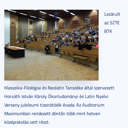
Lezárult
az SZTE
BTK
Klasszika-Filológiai és Neolatin Tanszéke által szervezett
Horváth István Károly Ókortudományi és Latin Nyelvi
Verseny jubileumi tizenötödik évada. Az Auditorium
Maximumban rendezett döntőn több mint hetven
középiskolás vett részt.