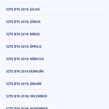
SZTE BTK 2019. JÚLIUS
SZTE BTK 2019. JÚNIUS
SZTE BTK 2019. MÁJUS
SZTE BTK 2019. ÁPRILIS
SZTE BTK 2019. MÁRCIUS
SZTE BTK 2019.FEBRUÁR
SZTE BTK 2019. JANUÁR
SZTE BTK 2018. DECEMBER
SZTE BTK 2018. NOVEMBER