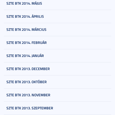
SZTE BTK 2014. MÁJUS
SZTE BTK 2014. ÁPRILIS
SZTE BTK 2014. MÁRCIUS
SZTE BTK 2014. FEBRUÁR
SZTE BTK 2014. JANUÁR
SZTE BTK 2013. DECEMBER
SZTE BTK 2013. OKTÓBER
SZTE BTK 2013. NOVEMBER
SZTE BTK 2013. SZEPTEMBER