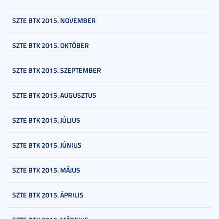
SZTE BTK 2015. NOVEMBER
SZTE BTK 2015. OKTÓBER
SZTE BTK 2015. SZEPTEMBER
SZTE BTK 2015. AUGUSZTUS
SZTE BTK 2015. JÚLIUS
SZTE BTK 2015. JÚNIUS
SZTE BTK 2015. MÁJUS
SZTE BTK 2015. ÁPRILIS