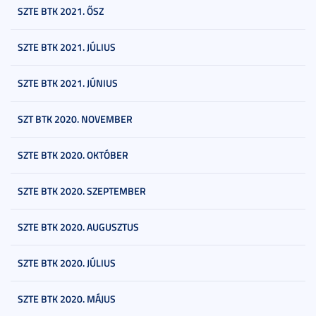
SZTE BTK 2021. ŐSZ
SZTE BTK 2021. JÚLIUS
SZTE BTK 2021. JÚNIUS
SZT BTK 2020. NOVEMBER
SZTE BTK 2020. OKTÓBER
SZTE BTK 2020. SZEPTEMBER
SZTE BTK 2020. AUGUSZTUS
SZTE BTK 2020. JÚLIUS
SZTE BTK 2020. MÁJUS