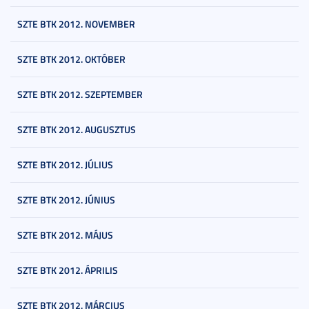
SZTE BTK 2012. NOVEMBER
SZTE BTK 2012. OKTÓBER
SZTE BTK 2012. SZEPTEMBER
SZTE BTK 2012. AUGUSZTUS
SZTE BTK 2012. JÚLIUS
SZTE BTK 2012. JÚNIUS
SZTE BTK 2012. MÁJUS
SZTE BTK 2012. ÁPRILIS
SZTE BTK 2012. MÁRCIUS