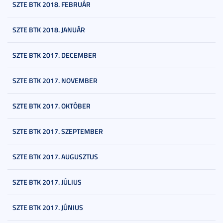
SZTE BTK 2018. FEBRUÁR
SZTE BTK 2018. JANUÁR
SZTE BTK 2017. DECEMBER
SZTE BTK 2017. NOVEMBER
SZTE BTK 2017. OKTÓBER
SZTE BTK 2017. SZEPTEMBER
SZTE BTK 2017. AUGUSZTUS
SZTE BTK 2017. JÚLIUS
SZTE BTK 2017. JÚNIUS