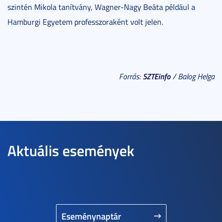
szintén Mikola tanítvány, Wagner-Nagy Beáta például a
Hamburgi Egyetem professzoraként volt jelen.
SZTEinfo
Forrás:
/ Balog Helga
Aktuális események
Eseménynaptár