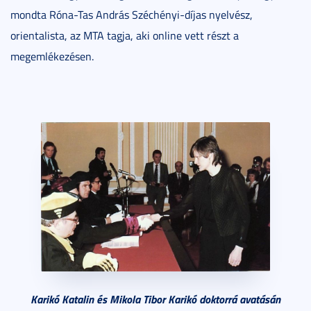
mondta Róna-Tas András Széchényi-díjas nyelvész,
orientalista, az MTA tagja, aki online vett részt a
megemlékezésen.
Karikó Katalin és Mikola Tibor Karikó doktorrá avatásán