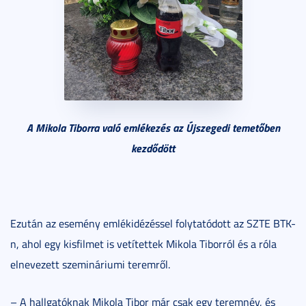
A Mikola Tiborra való emlékezés az Újszegedi temetőben
kezdődött
Ezután az esemény emlékidézéssel folytatódott az SZTE BTK-
n, ahol egy kisfilmet is vetítettek Mikola Tiborról és a róla
elnevezett szemináriumi teremről.
– A hallgatóknak Mikola Tibor már csak egy teremnév, és