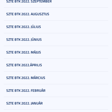
SZTE BTK 2022. SZEPTEMBER
SZTE BTK 2022. AUGUSZTUS
SZTE BTK 2022. JÚLIUS
SZTE BTK 2022. JÚNIUS
SZTE BTK 2022. MÁJUS
SZTE BTK 2022.ÁPRILIS
SZTE BTK 2022. MÁRCIUS
SZTE BTK 2022. FEBRUÁR
SZTE BTK 2022. JANUÁR