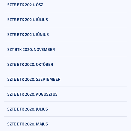
SZTE BTK 2021. ŐSZ
SZTE BTK 2021. JÚLIUS
SZTE BTK 2021. JÚNIUS
SZT BTK 2020. NOVEMBER
SZTE BTK 2020. OKTÓBER
SZTE BTK 2020. SZEPTEMBER
SZTE BTK 2020. AUGUSZTUS
SZTE BTK 2020. JÚLIUS
SZTE BTK 2020. MÁJUS