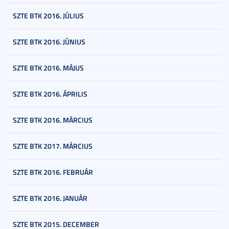
SZTE BTK 2016. JÚLIUS
SZTE BTK 2016. JÚNIUS
SZTE BTK 2016. MÁJUS
SZTE BTK 2016. ÁPRILIS
SZTE BTK 2016. MÁRCIUS
SZTE BTK 2017. MÁRCIUS
SZTE BTK 2016. FEBRUÁR
SZTE BTK 2016. JANUÁR
SZTE BTK 2015. DECEMBER