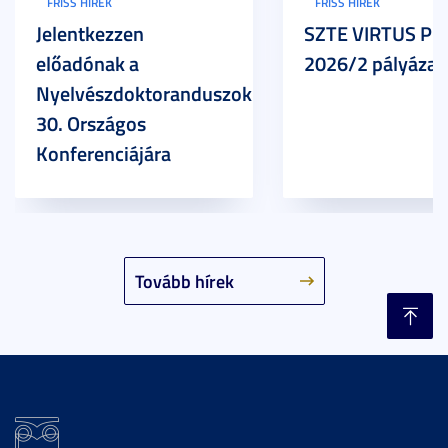
FRISS HÍREK
FRISS HÍREK
Jelentkezzen
SZTE VIRTUS Pr
előadónak a
2026/2 pályázat
Nyelvészdoktoranduszok
30. Országos
Konferenciájára
Tovább hírek