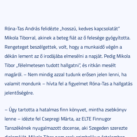
Róna-Tas András felidézte „hosszú, kedves kapcsolatát”
Mikola Tiborral, akinek a beteg fiát az ő felesége gyógyította.
Rengeteget beszélgettek, volt, hogy a munkaidő végén a
dékán lement az ő irodájába elmesélni a napját. Pedig Mikola
Tibor „félelmetesen tudott hallgatni”, és ritkán mesélt
magáról. – Nem mindig azzal tudunk erősen jelen lenni, ha
valamit mondunk – hívta fel a figyelmet Róna-Tas a hallgatás
jelentőségére.
– Úgy tartotta a hatalmas finn könyvet, mintha zsebkönyv
lenne – idézte fel Csepregi Márta, az ELTE Finnugor
Tanszékének nyugalmazott docense, aki Szegeden szerezte
diplomáját. Mikola Tibor nem csak szimbolikus értelemben