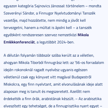
egyazon kategória Sajnovics Jánossal: történelem – mondta
Szeverényi Sándor, a Finnugor Nyelvtudományi Tanszék
vezetője, majd hozzátette, nem mindig a jövőt kell
tervezgetni, hanem a múltat is ápolni kell – a tanszék
Mikola
egyébként rendszeresen szervez nemzetközi
Emlékkonferenciát
, a legutóbbit 2024-ben.
A délután folyamán többször szóba került az a véletlen,
ahogyan Mikola Tiborból finnugrász lett: az ’56-os forradalom
idején rokonoknál ragadt nyelvész ugyanis egészen
véletlenül csak egy könyvet vitt magával Budapestről
Miskolcra, egy finn nyelvtant, amit elvonulásának ideje alatt
alaposan meg is tanult és megszeretett. Azelőtt nem
érdekelték a finn órák, arabistának készült. – Az arabisztika
elveszített egy tehetséget, de a finnugrisztika nyert egyet –