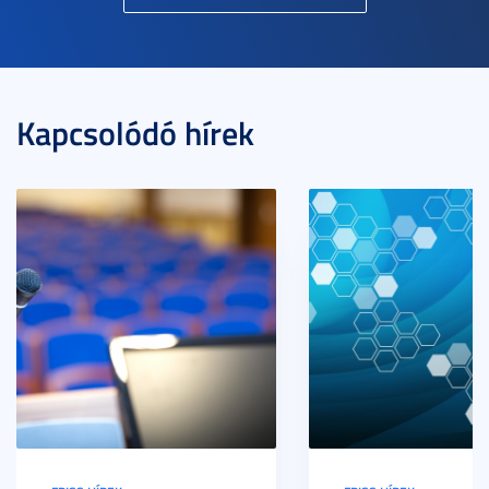
Kapcsolódó hírek