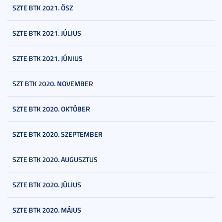
SZTE BTK 2021. ŐSZ
SZTE BTK 2021. JÚLIUS
SZTE BTK 2021. JÚNIUS
SZT BTK 2020. NOVEMBER
SZTE BTK 2020. OKTÓBER
SZTE BTK 2020. SZEPTEMBER
SZTE BTK 2020. AUGUSZTUS
SZTE BTK 2020. JÚLIUS
SZTE BTK 2020. MÁJUS