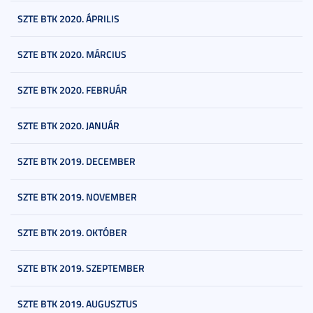
SZTE BTK 2020. ÁPRILIS
SZTE BTK 2020. MÁRCIUS
SZTE BTK 2020. FEBRUÁR
SZTE BTK 2020. JANUÁR
SZTE BTK 2019. DECEMBER
SZTE BTK 2019. NOVEMBER
SZTE BTK 2019. OKTÓBER
SZTE BTK 2019. SZEPTEMBER
SZTE BTK 2019. AUGUSZTUS