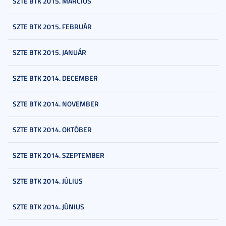
SZTE BTK 2015. MÁRCIUS
SZTE BTK 2015. FEBRUÁR
SZTE BTK 2015. JANUÁR
SZTE BTK 2014. DECEMBER
SZTE BTK 2014. NOVEMBER
SZTE BTK 2014. OKTÓBER
SZTE BTK 2014. SZEPTEMBER
SZTE BTK 2014. JÚLIUS
SZTE BTK 2014. JÚNIUS