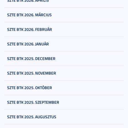
SZTE BTK 2026. ÁPRILIS
SZTE BTK 2026. MÁRCIUS
SZTE BTK 2026. FEBRUÁR
SZTE BTK 2026. JANUÁR
SZTE BTK 2025. DECEMBER
SZTE BTK 2025. NOVEMBER
SZTE BTK 2025. OKTÓBER
SZTE BTK 2025. SZEPTEMBER
SZTE BTK 2025. AUGUSZTUS