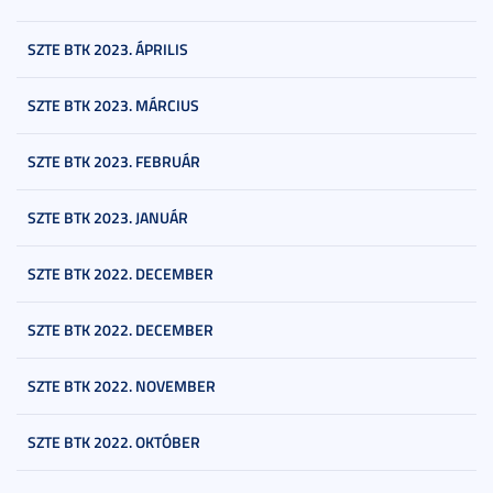
SZTE BTK 2023. ÁPRILIS
SZTE BTK 2023. MÁRCIUS
SZTE BTK 2023. FEBRUÁR
SZTE BTK 2023. JANUÁR
SZTE BTK 2022. DECEMBER
SZTE BTK 2022. DECEMBER
SZTE BTK 2022. NOVEMBER
SZTE BTK 2022. OKTÓBER