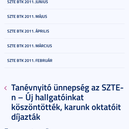
SZTE BTK 2011. JÚNIUS
SZTE BTK 2011. MÁJUS
SZTE BTK 2011. ÁPRILIS
SZTE BTK 2011. MÁRCIUS
SZTE BTK 2011. FEBRUÁR
Tanévnyitó ünnepség az SZTE-
n – Új hallgatóinkat
köszöntötték, karunk oktatóit
díjazták