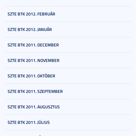
SZTE BTK 2012. FEBRUÁR
SZTE BTK 2012. JANUÁR
SZTE BTK 2011. DECEMBER
SZTE BTK 2011. NOVEMBER
SZTE BTK 2011. OKTÓBER
SZTE BTK 2011. SZEPTEMBER
SZTE BTK 2011. AUGUSZTUS
SZTE BTK 2011. JÚLIUS