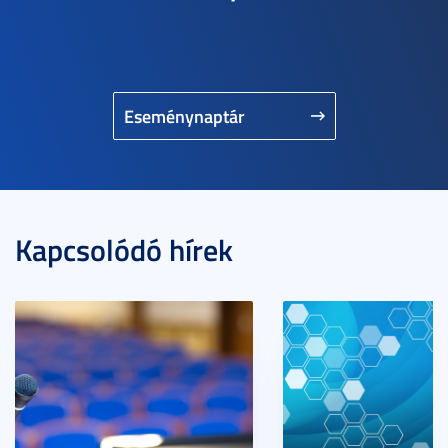
Eseménynaptár
Kapcsolódó hírek