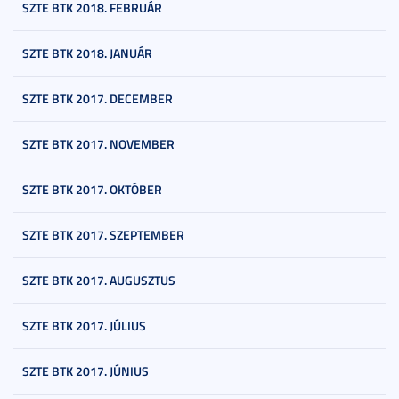
SZTE BTK 2018. FEBRUÁR
SZTE BTK 2018. JANUÁR
SZTE BTK 2017. DECEMBER
SZTE BTK 2017. NOVEMBER
SZTE BTK 2017. OKTÓBER
SZTE BTK 2017. SZEPTEMBER
SZTE BTK 2017. AUGUSZTUS
SZTE BTK 2017. JÚLIUS
SZTE BTK 2017. JÚNIUS