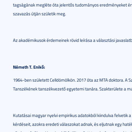
tagságának megléte óta jelentős tudományos eredményeket ért el
szavazás útján születik meg.
Az akadémikusok érdemeinek rövid leírása a választási javaslat
Németh T. Enikő:
1964-ben született Celldömölkön. 2017 óta az MTA doktora. A 
Tanszékének tanszékvezető egyetemi tanára. Szakterülete a mag
Kutatásai magyar nyelvi empirikus adatokból kiindulva felvetik
kérdéseit, azokra eredeti válaszokat adnak, és eljutnak egy