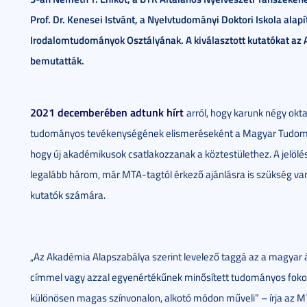
Prof. Dr. Kenesei Istvánt, a Nyelvtudományi Doktori Iskola alap
Irodalomtudományok Osztályának. A kiválasztott kutatókat az 
bemutatták.
2021 decemberében adtunk hírt
arról, hogy karunk négy okta
tudományos tevékenységének elismeréseként a Magyar Tudomá
hogy új akadémikusok csatlakozzanak a köztestülethez. A jelöl
legalább három, már MTA-tagtól érkező ajánlásra is szükség van, 
kutatók számára.
„Az Akadémia Alapszabálya szerint levelező taggá az a magyar 
címmel vagy azzal egyenértékűnek minősített tudományos fokoza
különösen magas színvonalon, alkotó módon műveli” – írja az MT