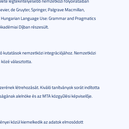
ülete legtekintélyesebb nemzetközi folyóirataiban
sevier, de Gruyter, Springer, Palgrave Macmillan,
s in Hungarian Language Use: Grammar and Pragmatics
Akadémiai Díjban részesült.
ozó kutatások nemzetközi integrációjához. Nemzetközi
 közé választotta.
ének létrehozását. Kiváló tanítványok sorát indította
ságának alelnöke és az MTA közgyűlési képviselője.
ényei közül kiemelkedik az adatok elmosódott