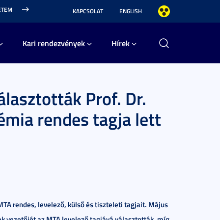
ETEM
KAPCSOLAT
ENGLISH
Kari rendezvények
Hírek
lasztották Prof. Dr.
émia rendes tagja lett
TA rendes, levelező, külső és tiszteleti tagjait. Május
k vezetőjét az MTA levelező tagjává választották, míg