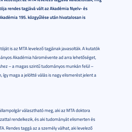
ítója rendes tagjává vált az Akadémia Nyelv- és
Akadémia 195. közgyűlése után hivatalosan is
tóját is az MTA levelező tagjának javasolták. A kutatók
nyos Akadémia háromévente ad arra lehetőséget,
éshez – a magas szintű tudományos munkán felül –
így maga a jelöltté válás is nagy elismerést jelent a
állampolgár választható meg, aki az MTA doktora
ttal rendelkezik, és aki tudományát elismerten és
A. Rendes taggá az a személy válhat, aki levelező