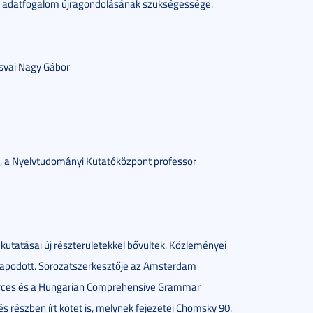
ai adatfogalom újragondolásának szükségessége.
csvai Nagy Gábor
a, a Nyelvtudományi Kutatóközpont professor
kutatásai új részterületekkel bővültek. Közleményei
rapodott. Sorozatszerkesztője az Amsterdam
rces és a Hungarian Comprehensive Grammar
 és részben írt kötet is, melynek fejezetei Chomsky 90.