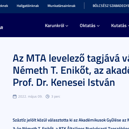
teknek
Hallgatóinknak
Munkatársainknak
BÖLCSÉSZ SZABADEGY
Karunkról
Oktatás
Kutatás
AR
Az MTA levelező tagjává vá
Németh T. Enikőt, az akad
Prof. Dr. Kenesei István
2022. május 09.
3 perc
Száztíz jelölt közül választotta ki az Akadémikusok Gyűlése az M
3-án Németh T. Enikőt, a BTK Általános Nyelvészeti Tanszékéne