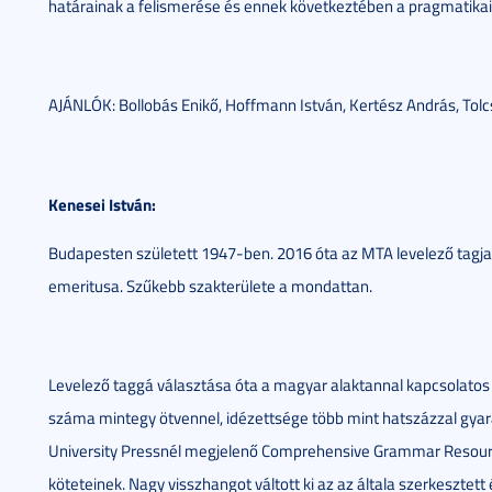
határainak a felismerése és ennek következtében a pragmatik
AJÁNLÓK: Bollobás Enikő, Hoffmann István, Kertész András, Tol
Kenesei István:
Budapesten született 1947-ben. 2016 óta az MTA levelező tagj
emeritusa. Szűkebb szakterülete a mondattan.
Levelező taggá választása óta a magyar alaktannal kapcsolatos 
száma mintegy ötvennel, idézettsége több mint hatszázzal gya
University Pressnél megjelenő Comprehensive Grammar Resou
köteteinek. Nagy visszhangot váltott ki az az általa szerkesztett