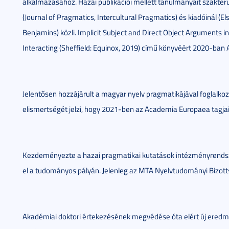
alkalmazásához. Hazai publikációi mellett tanulmányait szakter
(Journal of Pragmatics, Intercultural Pragmatics) és kiadóinál (El
Benjamins) közli. Implicit Subject and Direct Object Argument
Interacting (Sheffield: Equinox, 2019) című könyvéért 2020-ban 
Jelentősen hozzájárult a magyar nyelv pragmatikájával foglalk
elismertségét jelzi, hogy 2021-ben az Academia Europaea tagjai
Kezdeményezte a hazai pragmatikai kutatások intézményrendszer
el a tudományos pályán. Jelenleg az MTA Nyelvtudományi Bizott
Akadémiai doktori értekezésének megvédése óta elért új eredm