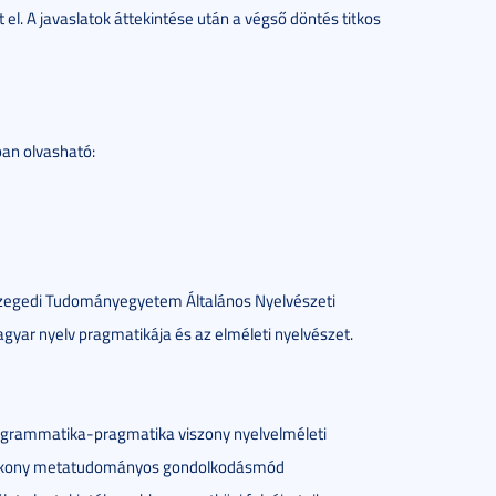
. A javaslatok áttekintése után a végső döntés titkos
ban olvasható:
Szegedi Tudományegyetem Általános Nyelvészeti
yar nyelv pragmatikája és az elméleti nyelvészet.
 a grammatika-pragmatika viszony nyelvelméleti
 hatékony metatudományos gondolkodásmód