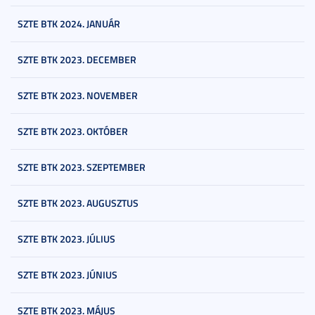
SZTE BTK 2024. JANUÁR
SZTE BTK 2023. DECEMBER
SZTE BTK 2023. NOVEMBER
SZTE BTK 2023. OKTÓBER
SZTE BTK 2023. SZEPTEMBER
SZTE BTK 2023. AUGUSZTUS
SZTE BTK 2023. JÚLIUS
SZTE BTK 2023. JÚNIUS
SZTE BTK 2023. MÁJUS