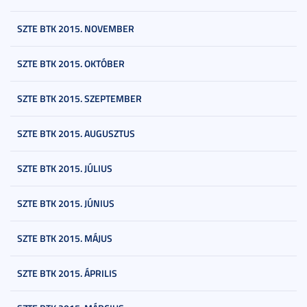
SZTE BTK 2015. NOVEMBER
SZTE BTK 2015. OKTÓBER
SZTE BTK 2015. SZEPTEMBER
SZTE BTK 2015. AUGUSZTUS
SZTE BTK 2015. JÚLIUS
SZTE BTK 2015. JÚNIUS
SZTE BTK 2015. MÁJUS
SZTE BTK 2015. ÁPRILIS