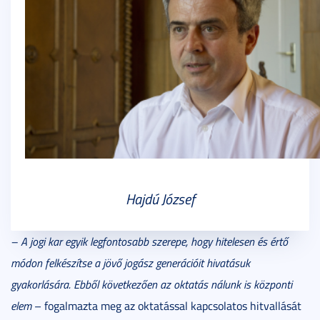
Hajdú József
– A jogi kar egyik legfontosabb szerepe, hogy hitelesen és értő
módon felkészítse a jövő jogász generációit hivatásuk
gyakorlására. Ebből következően az oktatás nálunk is központi
elem
– fogalmazta meg az oktatással kapcsolatos hitvallását