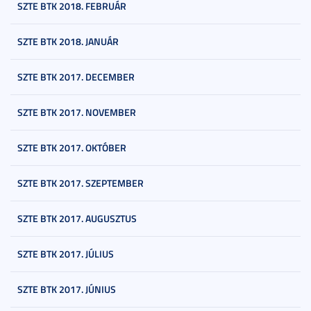
SZTE BTK 2018. FEBRUÁR
SZTE BTK 2018. JANUÁR
SZTE BTK 2017. DECEMBER
SZTE BTK 2017. NOVEMBER
SZTE BTK 2017. OKTÓBER
SZTE BTK 2017. SZEPTEMBER
SZTE BTK 2017. AUGUSZTUS
SZTE BTK 2017. JÚLIUS
SZTE BTK 2017. JÚNIUS