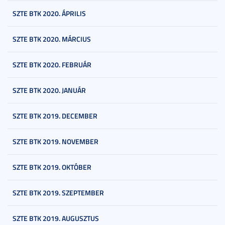
SZTE BTK 2020. ÁPRILIS
SZTE BTK 2020. MÁRCIUS
SZTE BTK 2020. FEBRUÁR
SZTE BTK 2020. JANUÁR
SZTE BTK 2019. DECEMBER
SZTE BTK 2019. NOVEMBER
SZTE BTK 2019. OKTÓBER
SZTE BTK 2019. SZEPTEMBER
SZTE BTK 2019. AUGUSZTUS