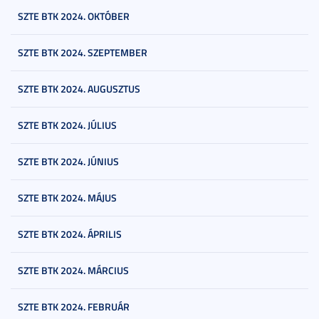
SZTE BTK 2024. OKTÓBER
SZTE BTK 2024. SZEPTEMBER
SZTE BTK 2024. AUGUSZTUS
SZTE BTK 2024. JÚLIUS
SZTE BTK 2024. JÚNIUS
SZTE BTK 2024. MÁJUS
SZTE BTK 2024. ÁPRILIS
SZTE BTK 2024. MÁRCIUS
SZTE BTK 2024. FEBRUÁR