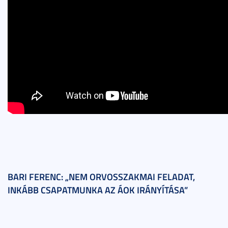
BARI FERENC: „NEM ORVOSSZAKMAI FELADAT,
INKÁBB CSAPATMUNKA AZ ÁOK IRÁNYÍTÁSA”