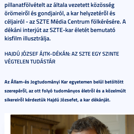
pillanatfölvételt az általa vezetett közösség
örömeiről és gondjairól, a kar helyzetéről és
céljairól - az SZTE Média Centrum fölkérésére. A
dékáni interjút az SZTE-kar életét bemutató
kisfilm illusztrálja.
HAJDÚ JÓZSEF ÁJTK-DÉKÁN: AZ SZTE EGY SZINTE
VÉGTELEN TUDÁSTÁR
Az Állam-és Jogtudományi Kar egyetemen belül betöltött
szerepéről, az ott folyó tudományos életről és a közelmúlt
sikereiről kérdeztük Hajdú Józsefet, a kar dékánját.