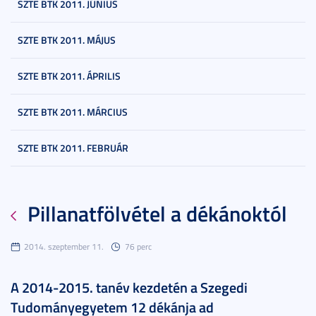
SZTE BTK 2011. JÚNIUS
SZTE BTK 2011. MÁJUS
SZTE BTK 2011. ÁPRILIS
SZTE BTK 2011. MÁRCIUS
SZTE BTK 2011. FEBRUÁR
Pillanatfölvétel a dékánoktól
2014. szeptember 11.
76 perc
A 2014-2015. tanév kezdetén a Szegedi
Tudományegyetem 12 dékánja ad