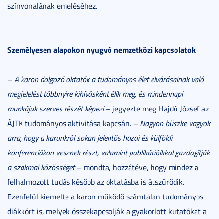
színvonalának emeléséhez.
Személyesen alapokon nyugvó nemzetközi kapcsolatok
– A karon dolgozó oktatók a tudományos élet elvárásainak való
megfelelést többnyire kihívásként élik meg, és mindennapi
munkájuk szerves részét képezi
– jegyezte meg Hajdú József az
ÁJTK tudományos aktivitása kapcsán.
– Nagyon büszke vagyok
arra, hogy a karunkról sokan jelentős hazai és külföldi
konferenciákon vesznek részt, valamint publikációikkal gazdagítják
a szakmai közösséget
– mondta, hozzátéve, hogy mindez a
felhalmozott tudás később az oktatásba is átszűrődik.
Ezenfelül kiemelte a karon működő számtalan tudományos
diákkört is, melyek összekapcsolják a gyakorlott kutatókat a