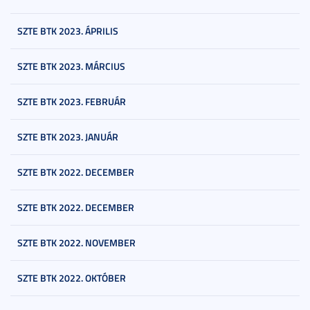
SZTE BTK 2023. ÁPRILIS
SZTE BTK 2023. MÁRCIUS
SZTE BTK 2023. FEBRUÁR
SZTE BTK 2023. JANUÁR
SZTE BTK 2022. DECEMBER
SZTE BTK 2022. DECEMBER
SZTE BTK 2022. NOVEMBER
SZTE BTK 2022. OKTÓBER