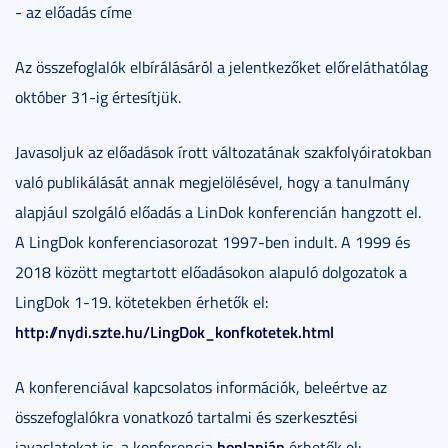
- az előadás címe
Az összefoglalók elbírálásáról a jelentkezőket előreláthatólag
október 31-ig értesítjük.
Javasoljuk az előadások írott változatának szakfolyóiratokban
való publikálását annak megjelölésével, hogy a tanulmány
alapjául szolgáló előadás a LinDok konferencián hangzott el.
A LingDok konferenciasorozat 1997-ben indult. A 1999 és
2018 között megtartott előadásokon alapuló dolgozatok a
LingDok 1-19. kötetekben érhetők el:
http://nydi.szte.hu/LingDok_konfkotetek.html
A konferenciával kapcsolatos információk, beleértve az
összefoglalókra vonatkozó tartalmi és szerkesztési
honlapján
javaslatokat is, a konferencia
érhetők el: