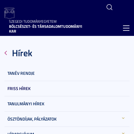
SZEGEDI TUDOMÁNYEGYETEM
BÖLCSÉSZET- ÉS TÁRSADALOMTUDOMÁNYI
Toggl
KAR
navig
Hírek
TANÉV RENDJE
FRISS HÍREK
TANULMÁNYI HÍREK
ÖSZTÖNDÍJAK, PÁLYÁZATOK