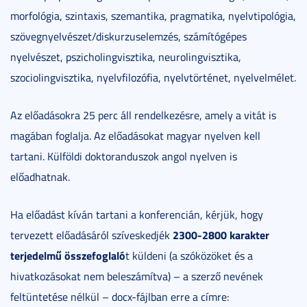
morfológia, szintaxis, szemantika, pragmatika, nyelvtipológia,
szövegnyelvészet/diskurzuselemzés, számítógépes
nyelvészet, pszicholingvisztika, neurolingvisztika,
szociolingvisztika, nyelvfilozófia, nyelvtörténet, nyelvelmélet.
Az előadásokra 25 perc áll rendelkezésre, amely a vitát is
magában foglalja. Az előadásokat magyar nyelven kell
tartani. Külföldi doktoranduszok angol nyelven is
előadhatnak.
Ha előadást kíván tartani a konferencián, kérjük, hogy
2300-2800 karakter
tervezett előadásáról szíveskedjék
terjedelmű összefoglaló
t küldeni (a szóközöket és a
hivatkozásokat nem beleszámítva) – a szerző nevének
feltüntetése nélkül – docx-fájlban erre a címre: