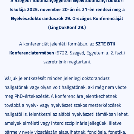
A Szegedi Tudományegyetem Nyelvtudományi Doktori
Iskolája 2025. november 20-án és 21-én rendezi meg a
Nyelvészdoktoranduszok 29. Országos Konferenciáját
(LingDokKonf 29.)
SZTE BTK
A konferenciát jelenléti formában, az
Konferenciatermében
(6722, Szeged, Egyetem u. 2. fszt.)
szeretnénk megtartani.
Várjuk jelentkezését minden jelenlegi doktorandusz
hallgatónak vagy olyan volt hallgatónak, aki még nem védte
meg PhD-értekezését. A konferenciára jelentkezhetnek
továbbá a nyelv- vagy nyelvészet szakos mesterképzések
hallgatói is. Jelentkezni az alábbi nyelvészeti témákban lehet,
amelyek elméleti vagy interdiszciplináris jellegűek, illetve
bármely nyelv vizsgálatán alapulhatnak: fonológia, fonetika,