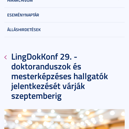
HÍRARCHÍVUM
ESEMÉNYNAPTÁR
ÁLLÁSHIRDETÉSEK
LingDokKonf 29. -
doktoranduszok és
mesterképzéses hallgatók
jelentkezését várják
szeptemberig