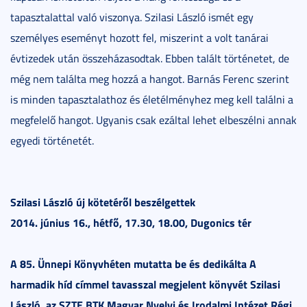
tapasztalattal való viszonya. Szilasi László ismét egy
személyes eseményt hozott fel, miszerint a volt tanárai
évtizedek után összeházasodtak. Ebben talált történetet, de
még nem találta meg hozzá a hangot. Barnás Ferenc szerint
is minden tapasztalathoz és életélményhez meg kell találni a
megfelelő hangot. Ugyanis csak ezáltal lehet elbeszélni annak
egyedi történetét.
Szilasi László új kötetéről beszélgettek
2014. június 16., hétfő, 17.30, 18.00, Dugonics tér
A 85. Ünnepi Könyvhéten mutatta be és dedikálta A
harmadik híd címmel tavasszal megjelent könyvét Szilasi
László, az SZTE BTK Magyar Nyelvi és Irodalmi Intézet Régi