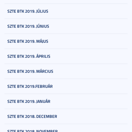
SZTE BTK 2019. JÚLIUS
SZTE BTK 2019. JÚNIUS
SZTE BTK 2019. MÁJUS
SZTE BTK 2019. ÁPRILIS
SZTE BTK 2019. MÁRCIUS
SZTE BTK 2019.FEBRUÁR
SZTE BTK 2019. JANUÁR
SZTE BTK 2018. DECEMBER
SZTE BTK 2018. NOVEMBER