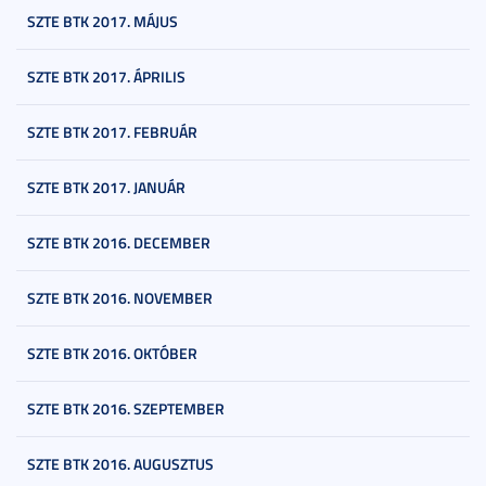
SZTE BTK 2017. MÁJUS
SZTE BTK 2017. ÁPRILIS
SZTE BTK 2017. FEBRUÁR
SZTE BTK 2017. JANUÁR
SZTE BTK 2016. DECEMBER
SZTE BTK 2016. NOVEMBER
SZTE BTK 2016. OKTÓBER
SZTE BTK 2016. SZEPTEMBER
SZTE BTK 2016. AUGUSZTUS