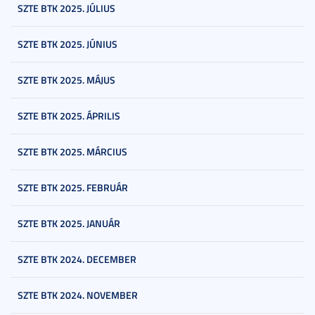
SZTE BTK 2025. JÚLIUS
SZTE BTK 2025. JÚNIUS
SZTE BTK 2025. MÁJUS
SZTE BTK 2025. ÁPRILIS
SZTE BTK 2025. MÁRCIUS
SZTE BTK 2025. FEBRUÁR
SZTE BTK 2025. JANUÁR
SZTE BTK 2024. DECEMBER
SZTE BTK 2024. NOVEMBER