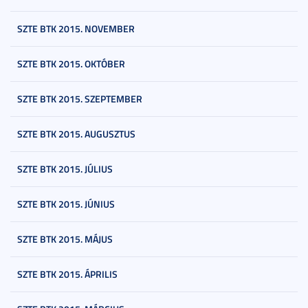
SZTE BTK 2015. NOVEMBER
SZTE BTK 2015. OKTÓBER
SZTE BTK 2015. SZEPTEMBER
SZTE BTK 2015. AUGUSZTUS
SZTE BTK 2015. JÚLIUS
SZTE BTK 2015. JÚNIUS
SZTE BTK 2015. MÁJUS
SZTE BTK 2015. ÁPRILIS