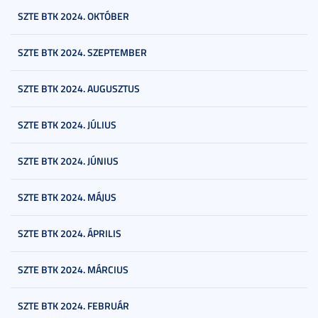
SZTE BTK 2024. OKTÓBER
SZTE BTK 2024. SZEPTEMBER
SZTE BTK 2024. AUGUSZTUS
SZTE BTK 2024. JÚLIUS
SZTE BTK 2024. JÚNIUS
SZTE BTK 2024. MÁJUS
SZTE BTK 2024. ÁPRILIS
SZTE BTK 2024. MÁRCIUS
SZTE BTK 2024. FEBRUÁR