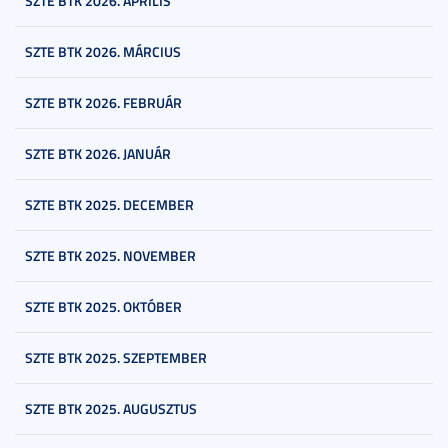
SZTE BTK 2026. ÁPRILIS
SZTE BTK 2026. MÁRCIUS
SZTE BTK 2026. FEBRUÁR
SZTE BTK 2026. JANUÁR
SZTE BTK 2025. DECEMBER
SZTE BTK 2025. NOVEMBER
SZTE BTK 2025. OKTÓBER
SZTE BTK 2025. SZEPTEMBER
SZTE BTK 2025. AUGUSZTUS