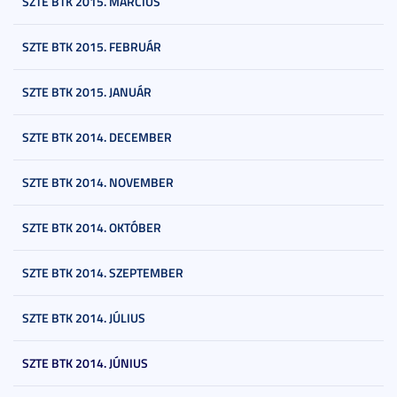
SZTE BTK 2015. MÁRCIUS
SZTE BTK 2015. FEBRUÁR
SZTE BTK 2015. JANUÁR
SZTE BTK 2014. DECEMBER
SZTE BTK 2014. NOVEMBER
SZTE BTK 2014. OKTÓBER
SZTE BTK 2014. SZEPTEMBER
SZTE BTK 2014. JÚLIUS
SZTE BTK 2014. JÚNIUS