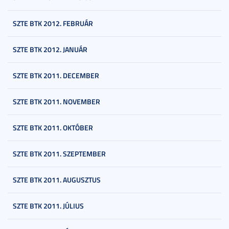
SZTE BTK 2012. FEBRUÁR
SZTE BTK 2012. JANUÁR
SZTE BTK 2011. DECEMBER
SZTE BTK 2011. NOVEMBER
SZTE BTK 2011. OKTÓBER
SZTE BTK 2011. SZEPTEMBER
SZTE BTK 2011. AUGUSZTUS
SZTE BTK 2011. JÚLIUS