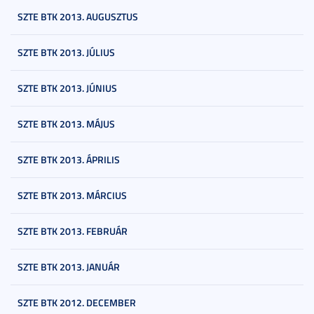
SZTE BTK 2013. AUGUSZTUS
SZTE BTK 2013. JÚLIUS
SZTE BTK 2013. JÚNIUS
SZTE BTK 2013. MÁJUS
SZTE BTK 2013. ÁPRILIS
SZTE BTK 2013. MÁRCIUS
SZTE BTK 2013. FEBRUÁR
SZTE BTK 2013. JANUÁR
SZTE BTK 2012. DECEMBER