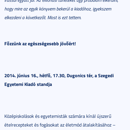
hogy mire az egyik könyvem bekerül a kiadóhoz, igyekszem
elkezdeni a következőt. Most is ezt tettem.
Főzzünk az egészségesebb jövőért!
2014. június 16., hétfő, 17.30, Dugonics tér, a Szegedi
Egyetemi Kiadó standja
Középiskolások és egyetemisták számára kínál újszerű
ételrecepteket és fogásokat az életmód átalakításához –