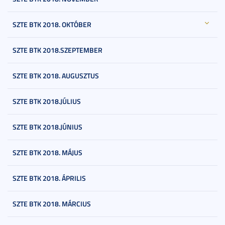
SZTE BTK 2018. OKTÓBER
SZTE BTK 2018.SZEPTEMBER
SZTE BTK 2018. AUGUSZTUS
SZTE BTK 2018.JÚLIUS
SZTE BTK 2018.JÚNIUS
SZTE BTK 2018. MÁJUS
SZTE BTK 2018. ÁPRILIS
SZTE BTK 2018. MÁRCIUS