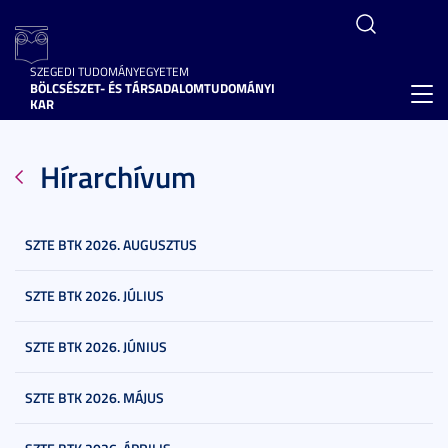
SZEGEDI TUDOMÁNYEGYETEM
BÖLCSÉSZET- ÉS TÁRSADALOMTUDOMÁNYI
Toggl
KAR
navig
Hírarchívum
SZTE BTK 2026. AUGUSZTUS
SZTE BTK 2026. JÚLIUS
SZTE BTK 2026. JÚNIUS
SZTE BTK 2026. MÁJUS