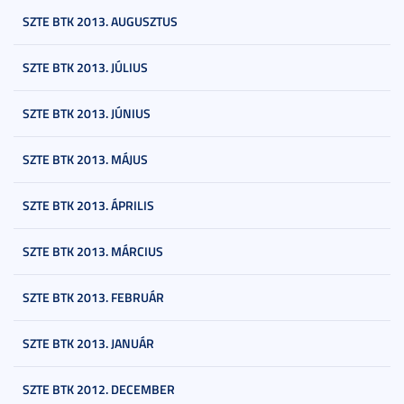
SZTE BTK 2013. AUGUSZTUS
SZTE BTK 2013. JÚLIUS
SZTE BTK 2013. JÚNIUS
SZTE BTK 2013. MÁJUS
SZTE BTK 2013. ÁPRILIS
SZTE BTK 2013. MÁRCIUS
SZTE BTK 2013. FEBRUÁR
SZTE BTK 2013. JANUÁR
SZTE BTK 2012. DECEMBER