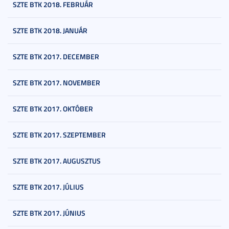
SZTE BTK 2018. FEBRUÁR
SZTE BTK 2018. JANUÁR
SZTE BTK 2017. DECEMBER
SZTE BTK 2017. NOVEMBER
SZTE BTK 2017. OKTÓBER
SZTE BTK 2017. SZEPTEMBER
SZTE BTK 2017. AUGUSZTUS
SZTE BTK 2017. JÚLIUS
SZTE BTK 2017. JÚNIUS