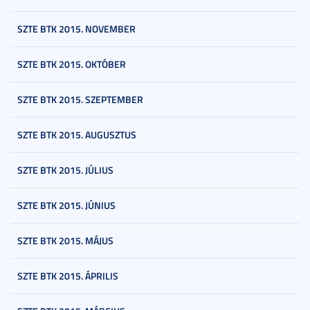
SZTE BTK 2015. NOVEMBER
SZTE BTK 2015. OKTÓBER
SZTE BTK 2015. SZEPTEMBER
SZTE BTK 2015. AUGUSZTUS
SZTE BTK 2015. JÚLIUS
SZTE BTK 2015. JÚNIUS
SZTE BTK 2015. MÁJUS
SZTE BTK 2015. ÁPRILIS