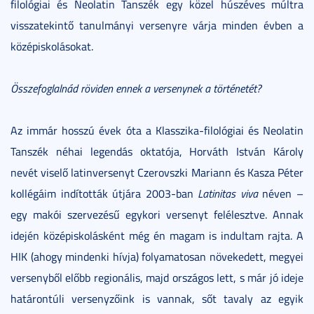
filológiai és Neolatin Tanszék egy közel húszéves múltra
visszatekintő tanulmányi versenyre várja minden évben a
középiskolásokat.
Összefoglalná
d r
öviden ennek a versenynek a t
ört
énet
é
t?
Az immár hosszú évek óta a Klasszika-filológiai és Neolatin
Tanszék néhai legendás oktatója, Horváth István Károly
nevét viselő latinversenyt Czerovszki Mariann és Kasza Péter
kollégáim indították útjára 2003-ban
Latinitas viva
néven –
egy makói szervezésű egykori versenyt felélesztve. Annak
idején középiskolásként még én magam is indultam rajta. A
HIK (ahogy mindenki hívja) folyamatosan növekedett, megyei
versenyből előbb regionális, majd országos lett, s már jó ideje
határontúli versenyzőink is vannak, sőt tavaly az egyik