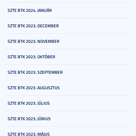
SZTE BTK 2024. JANUÁR
SZTE BTK 2023. DECEMBER
SZTE BTK 2023. NOVEMBER
SZTE BTK 2023. OKTÓBER
SZTE BTK 2023. SZEPTEMBER
SZTE BTK 2023. AUGUSZTUS
SZTE BTK 2023. JÚLIUS
SZTE BTK 2023. JÚNIUS
SZTE BTK 2023. MÁJUS