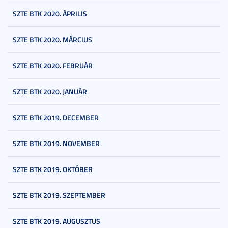
SZTE BTK 2020. ÁPRILIS
SZTE BTK 2020. MÁRCIUS
SZTE BTK 2020. FEBRUÁR
SZTE BTK 2020. JANUÁR
SZTE BTK 2019. DECEMBER
SZTE BTK 2019. NOVEMBER
SZTE BTK 2019. OKTÓBER
SZTE BTK 2019. SZEPTEMBER
SZTE BTK 2019. AUGUSZTUS