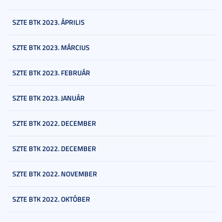
SZTE BTK 2023. ÁPRILIS
SZTE BTK 2023. MÁRCIUS
SZTE BTK 2023. FEBRUÁR
SZTE BTK 2023. JANUÁR
SZTE BTK 2022. DECEMBER
SZTE BTK 2022. DECEMBER
SZTE BTK 2022. NOVEMBER
SZTE BTK 2022. OKTÓBER