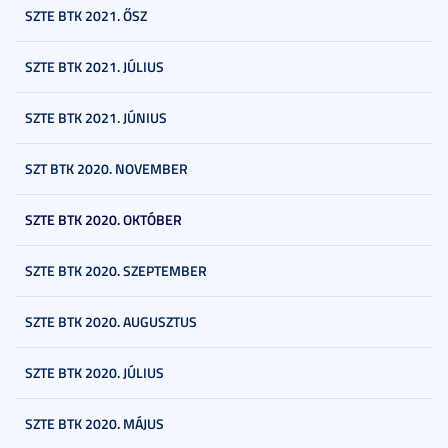
SZTE BTK 2021. ŐSZ
SZTE BTK 2021. JÚLIUS
SZTE BTK 2021. JÚNIUS
SZT BTK 2020. NOVEMBER
SZTE BTK 2020. OKTÓBER
SZTE BTK 2020. SZEPTEMBER
SZTE BTK 2020. AUGUSZTUS
SZTE BTK 2020. JÚLIUS
SZTE BTK 2020. MÁJUS