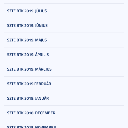
SZTE BTK 2019. JÚLIUS
SZTE BTK 2019. JÚNIUS
SZTE BTK 2019. MÁJUS
SZTE BTK 2019. ÁPRILIS
SZTE BTK 2019. MÁRCIUS
SZTE BTK 2019.FEBRUÁR
SZTE BTK 2019. JANUÁR
SZTE BTK 2018. DECEMBER
SZTE BTK 2018. NOVEMBER