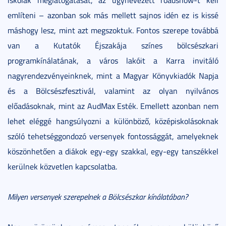
említeni – azonban sok más mellett sajnos idén ez is kissé
máshogy lesz, mint azt megszoktuk. Fontos szerepe továbbá
van a Kutatók Éjszakája színes bölcsészkari
programkínálatának, a város lakóit a Karra invitáló
nagyrendezvényeinknek, mint a Magyar Könyvkiadók Napja
és a Bölcsészfesztivál, valamint az olyan nyilvános
előadásoknak, mint az AudMax Esték. Emellett azonban nem
lehet eléggé hangsúlyozni a különböző, középiskolásoknak
szóló tehetséggondozó versenyek fontossággát, amelyeknek
köszönhetően a diákok egy-egy szakkal, egy-egy tanszékkel
kerülnek közvetlen kapcsolatba.
Milyen versenyek szerepelnek a B
ölcs
észkar kínálatá
ban?