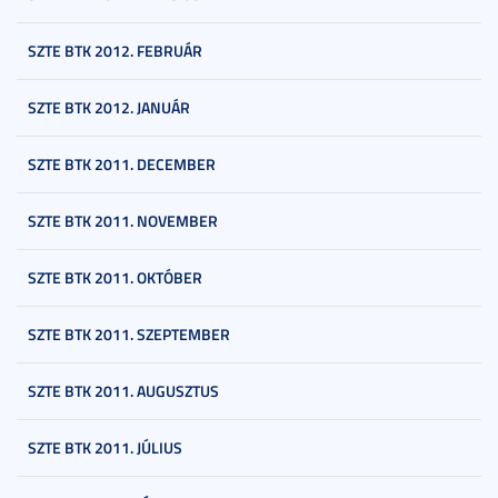
SZTE BTK 2012. FEBRUÁR
SZTE BTK 2012. JANUÁR
SZTE BTK 2011. DECEMBER
SZTE BTK 2011. NOVEMBER
SZTE BTK 2011. OKTÓBER
SZTE BTK 2011. SZEPTEMBER
SZTE BTK 2011. AUGUSZTUS
SZTE BTK 2011. JÚLIUS