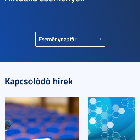
Eseménynaptár
Kapcsolódó hírek