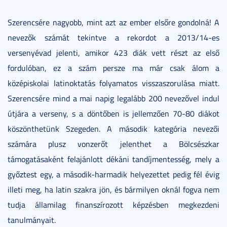
Szerencsére nagyobb, mint azt az ember elsőre gondolná! A
nevezők számát tekintve a rekordot a 2013/14-es
versenyévad jelenti, amikor 423 diák vett részt az első
fordulóban, ez a szám persze ma már csak álom a
középiskolai latinoktatás folyamatos visszaszorulása miatt.
Szerencsére mind a mai napig legalább 200 nevezővel indul
útjára a verseny, s a döntőben is jellemzően 70-80 diákot
köszönthetünk Szegeden. A második kategória nevezői
számára plusz vonzerőt jelenthet a Bölcsészkar
támogatásaként felajánlott dékáni tandíjmentesség, mely a
győztest egy, a második-harmadik helyezettet pedig fél évig
illeti meg, ha latin szakra jön, és bármilyen oknál fogva nem
tudja államilag finanszírozott képzésben megkezdeni
tanulmányait.