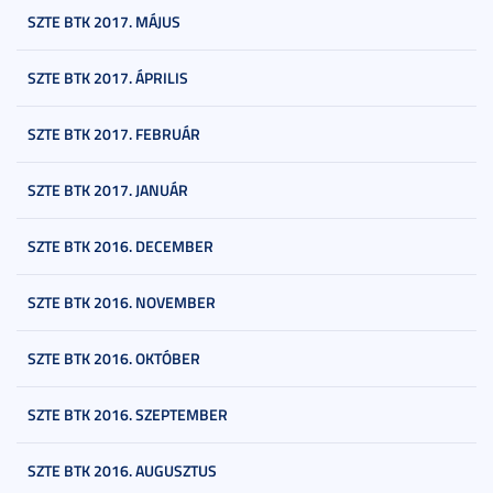
SZTE BTK 2017. MÁJUS
SZTE BTK 2017. ÁPRILIS
SZTE BTK 2017. FEBRUÁR
SZTE BTK 2017. JANUÁR
SZTE BTK 2016. DECEMBER
SZTE BTK 2016. NOVEMBER
SZTE BTK 2016. OKTÓBER
SZTE BTK 2016. SZEPTEMBER
SZTE BTK 2016. AUGUSZTUS