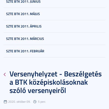
SZTE BTK 2011. JÚNIUS
SZTE BTK 2011. MÁJUS
SZTE BTK 2011. ÁPRILIS
SZTE BTK 2011. MÁRCIUS
SZTE BTK 2011. FEBRUÁR
Versenyhelyzet - Beszélgetés
a BTK középiskolásoknak
szóló versenyeiről
2020. október 09.
5 perc