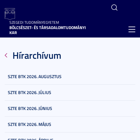
SZEGEDI TUDOMÁNYEGYETEM
BÖLCSÉSZET- ÉS TÁRSADALOMTUDOMÁNYI
Toggl
KAR
navig
Hírarchívum
SZTE BTK 2026. AUGUSZTUS
SZTE BTK 2026. JÚLIUS
SZTE BTK 2026. JÚNIUS
SZTE BTK 2026. MÁJUS