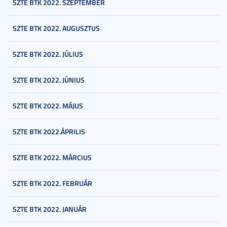
SZTE BTK 2022. SZEPTEMBER
SZTE BTK 2022. AUGUSZTUS
SZTE BTK 2022. JÚLIUS
SZTE BTK 2022. JÚNIUS
SZTE BTK 2022. MÁJUS
SZTE BTK 2022.ÁPRILIS
SZTE BTK 2022. MÁRCIUS
SZTE BTK 2022. FEBRUÁR
SZTE BTK 2022. JANUÁR