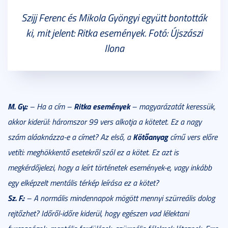
Szijj Ferenc és Mikola Gyöngyi együtt bontották
ki, mit jelent: Ritka események. Fotó: Újszászi
Ilona
M. Gy.:
Ritka események
– Ha a cím –
– magyarázatát keressük,
akkor kiderül: háromszor 99 vers alkotja a kötetet. Ez a nagy
Kötőanyag
szám aláaknázza-e a címet? Az első, a
című vers előre
vetíti: meghökkentő esetekről szól ez a kötet. Ez azt is
megkérdőjelezi, hogy a leírt történetek események-e, vagy inkább
egy elképzelt mentális térkép leírása ez a kötet?
Sz. F.:
– A normális mindennapok mögött mennyi szürreális dolog
rejtőzhet? Időről-időre kiderül, hogy egészen vad lélektani