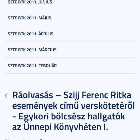
SZTE BTK 2011. JÚNIUS
SZTE BTK 2011. MÁJUS
SZTE BTK 2011. ÁPRILIS
SZTE BTK 2011. MÁRCIUS
SZTE BTK 2011. FEBRUÁR
Ráolvasás – Szijj Ferenc Ritka
események című verskötetéről
- Egykori bölcsész hallgatók
az Ünnepi Könyvhéten I.