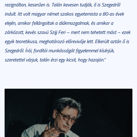
rezignáltan, keserűen is. Talán kevesen tudják, ő is Szegedről
indult. Itt volt magyar német szakos egyetemista a 80-as évek
elején, amikor fellángoltak a diákmozgalmak, és amikor a
zárkózott, kevés szavú Szijj Feri – mert nem tehetett mást – ezek
egyik teoretikusa, meghatározó előrevivője lett. Elkerült aztán ő is
Szegedről. Írói, fordítói munkásságát figyelemmel kísérjük,
szeretettel várjuk, talán érzi egy kicsit, hogy hazajön.”