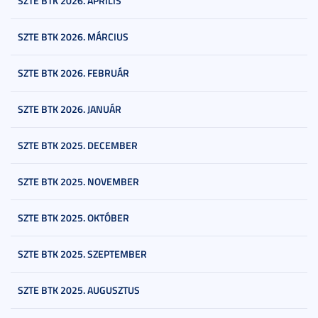
SZTE BTK 2026. ÁPRILIS
SZTE BTK 2026. MÁRCIUS
SZTE BTK 2026. FEBRUÁR
SZTE BTK 2026. JANUÁR
SZTE BTK 2025. DECEMBER
SZTE BTK 2025. NOVEMBER
SZTE BTK 2025. OKTÓBER
SZTE BTK 2025. SZEPTEMBER
SZTE BTK 2025. AUGUSZTUS