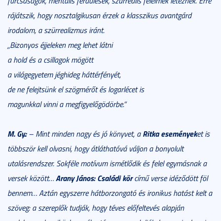
furcsaságok, mentális ferdülések, szürreális félelmek léteznek. Erre
rájátszik, hogy nosztalgikusan érzek a klasszikus avantgárd
irodalom, a szürrealizmus iránt.
„Bizonyos éjjeleken meg lehet látni
a hold és a csillagok mögött
a világegyetem jéghideg háttérfényét,
de ne felejtsünk el szögmérőt és logarlécet is
magunkkal vinni a megfigyelőgödörbe.”
M. Gy.:
Ritka események
– Mint minden nagy és jó könyvet, a
et is
többször kell olvasni, hogy átláthatóvá váljon a bonyolult
utalásrendszer. Sokféle motívum ismétlődik és felel egymásnak a
Arany János: Családi kör
versek között…
című verse idéződött föl
bennem… Aztán egyszerre hátborzongató és ironikus hatást kelt a
szöveg: a szereplők tudják, hogy téves előfeltevés alapján