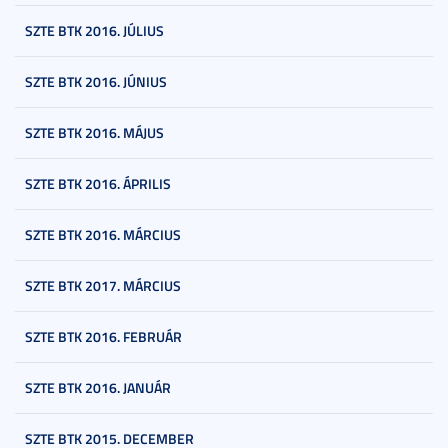
SZTE BTK 2016. JÚLIUS
SZTE BTK 2016. JÚNIUS
SZTE BTK 2016. MÁJUS
SZTE BTK 2016. ÁPRILIS
SZTE BTK 2016. MÁRCIUS
SZTE BTK 2017. MÁRCIUS
SZTE BTK 2016. FEBRUÁR
SZTE BTK 2016. JANUÁR
SZTE BTK 2015. DECEMBER