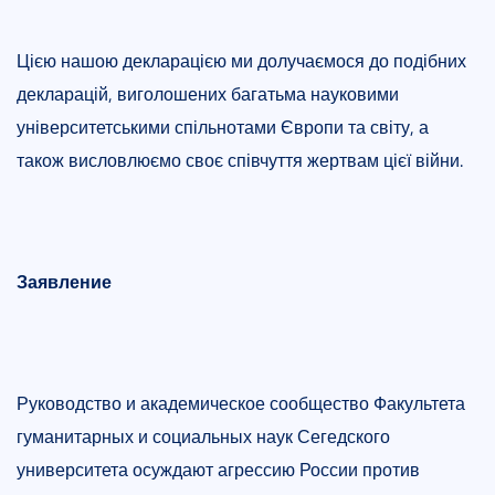
Цією нашою декларацією ми долучаємося до подібних
декларацій, виголошених багатьма науковими
університетськими спільнотами Європи та світу, а
також висловлюємо своє співчуття жертвам цієї війни.
Заявление
Руководство и академическое сообщество Факультета
гуманитарных и социальных наук Сегедского
университета осуждают агрессию России против