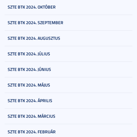
SZTE BTK 2024. OKTÓBER
SZTE BTK 2024. SZEPTEMBER
SZTE BTK 2024. AUGUSZTUS
SZTE BTK 2024. JÚLIUS
SZTE BTK 2024. JÚNIUS
SZTE BTK 2024. MÁJUS
SZTE BTK 2024. ÁPRILIS
SZTE BTK 2024. MÁRCIUS
SZTE BTK 2024. FEBRUÁR