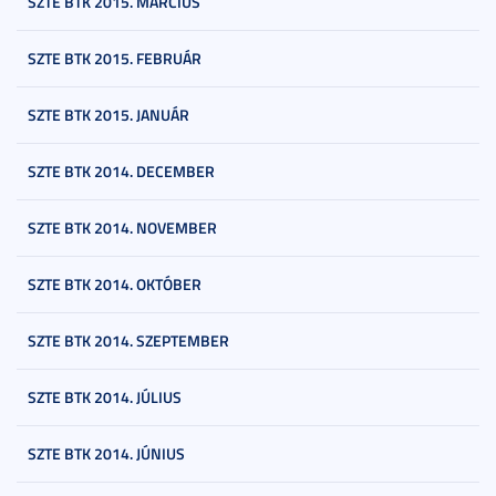
SZTE BTK 2015. MÁRCIUS
SZTE BTK 2015. FEBRUÁR
SZTE BTK 2015. JANUÁR
SZTE BTK 2014. DECEMBER
SZTE BTK 2014. NOVEMBER
SZTE BTK 2014. OKTÓBER
SZTE BTK 2014. SZEPTEMBER
SZTE BTK 2014. JÚLIUS
SZTE BTK 2014. JÚNIUS