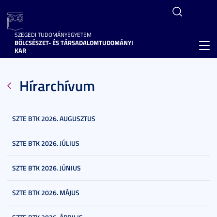
SZEGEDI TUDOMÁNYEGYETEM
BÖLCSÉSZET- ÉS TÁRSADALOMTUDOMÁNYI
Toggl
KAR
navig
Hírarchívum
SZTE BTK 2026. AUGUSZTUS
SZTE BTK 2026. JÚLIUS
SZTE BTK 2026. JÚNIUS
SZTE BTK 2026. MÁJUS