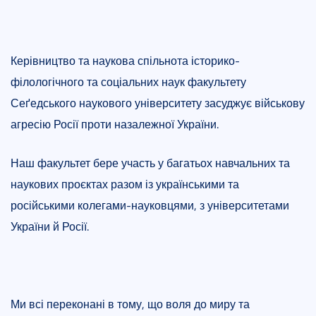
Керівництво та наукова спільнота історико-
філологічного та соціальних наук факультету
Сеґедського наукового університету засуджує військову
агресію Росії проти назалежної України.
Наш факультет бере участь у багатьох навчальних та
наукових проєктах разом із українськими та
російськими колегами-науковцями, з університетами
України й Росії.
Ми всі переконані в тому, що воля до миру та