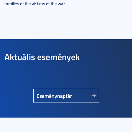
families of the victims of the war.
Aktuális események
Eseménynaptár