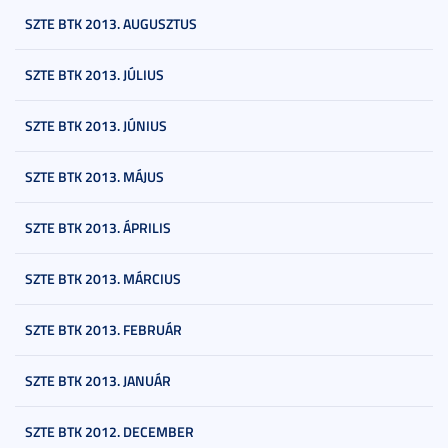
SZTE BTK 2013. AUGUSZTUS
SZTE BTK 2013. JÚLIUS
SZTE BTK 2013. JÚNIUS
SZTE BTK 2013. MÁJUS
SZTE BTK 2013. ÁPRILIS
SZTE BTK 2013. MÁRCIUS
SZTE BTK 2013. FEBRUÁR
SZTE BTK 2013. JANUÁR
SZTE BTK 2012. DECEMBER