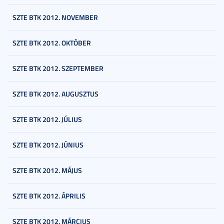
SZTE BTK 2012. NOVEMBER
SZTE BTK 2012. OKTÓBER
SZTE BTK 2012. SZEPTEMBER
SZTE BTK 2012. AUGUSZTUS
SZTE BTK 2012. JÚLIUS
SZTE BTK 2012. JÚNIUS
SZTE BTK 2012. MÁJUS
SZTE BTK 2012. ÁPRILIS
SZTE BTK 2012. MÁRCIUS