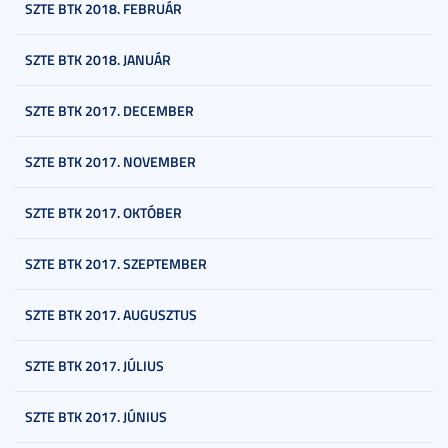
SZTE BTK 2018. FEBRUÁR
SZTE BTK 2018. JANUÁR
SZTE BTK 2017. DECEMBER
SZTE BTK 2017. NOVEMBER
SZTE BTK 2017. OKTÓBER
SZTE BTK 2017. SZEPTEMBER
SZTE BTK 2017. AUGUSZTUS
SZTE BTK 2017. JÚLIUS
SZTE BTK 2017. JÚNIUS