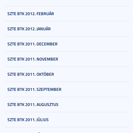
SZTE BTK 2012. FEBRUÁR
SZTE BTK 2012. JANUÁR
SZTE BTK 2011. DECEMBER
SZTE BTK 2011. NOVEMBER
SZTE BTK 2011. OKTÓBER
SZTE BTK 2011. SZEPTEMBER
SZTE BTK 2011. AUGUSZTUS
SZTE BTK 2011. JÚLIUS