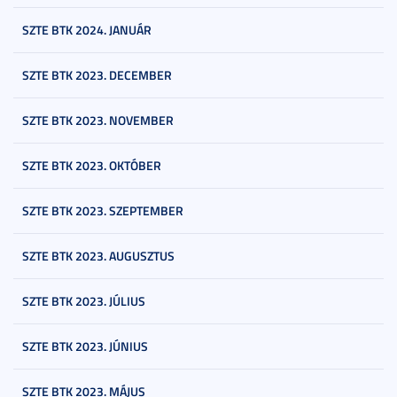
SZTE BTK 2024. JANUÁR
SZTE BTK 2023. DECEMBER
SZTE BTK 2023. NOVEMBER
SZTE BTK 2023. OKTÓBER
SZTE BTK 2023. SZEPTEMBER
SZTE BTK 2023. AUGUSZTUS
SZTE BTK 2023. JÚLIUS
SZTE BTK 2023. JÚNIUS
SZTE BTK 2023. MÁJUS