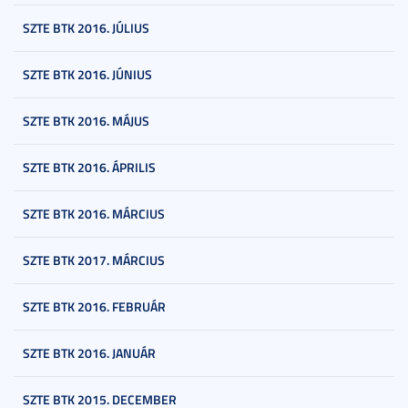
SZTE BTK 2016. JÚLIUS
SZTE BTK 2016. JÚNIUS
SZTE BTK 2016. MÁJUS
SZTE BTK 2016. ÁPRILIS
SZTE BTK 2016. MÁRCIUS
SZTE BTK 2017. MÁRCIUS
SZTE BTK 2016. FEBRUÁR
SZTE BTK 2016. JANUÁR
SZTE BTK 2015. DECEMBER