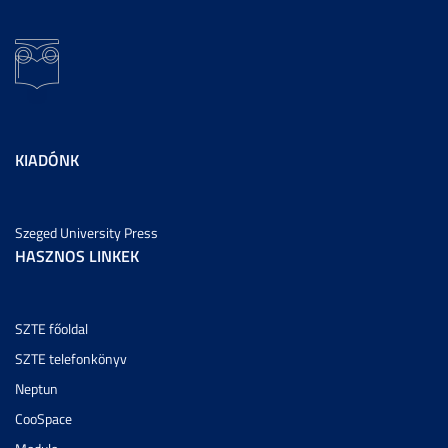
KIADÓNK
Szeged University Press
HASZNOS LINKEK
SZTE főoldal
SZTE telefonkönyv
Neptun
CooSpace