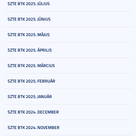
SZTE BTK 2025. JÚLIUS
SZTE BTK 2025. JÚNIUS
SZTE BTK 2025. MÁJUS
SZTE BTK 2025. ÁPRILIS
SZTE BTK 2025. MÁRCIUS
SZTE BTK 2025. FEBRUÁR
SZTE BTK 2025. JANUÁR
SZTE BTK 2024. DECEMBER
SZTE BTK 2024. NOVEMBER