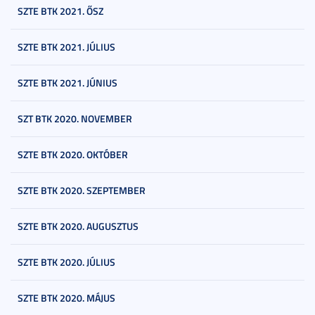
SZTE BTK 2021. ŐSZ
SZTE BTK 2021. JÚLIUS
SZTE BTK 2021. JÚNIUS
SZT BTK 2020. NOVEMBER
SZTE BTK 2020. OKTÓBER
SZTE BTK 2020. SZEPTEMBER
SZTE BTK 2020. AUGUSZTUS
SZTE BTK 2020. JÚLIUS
SZTE BTK 2020. MÁJUS