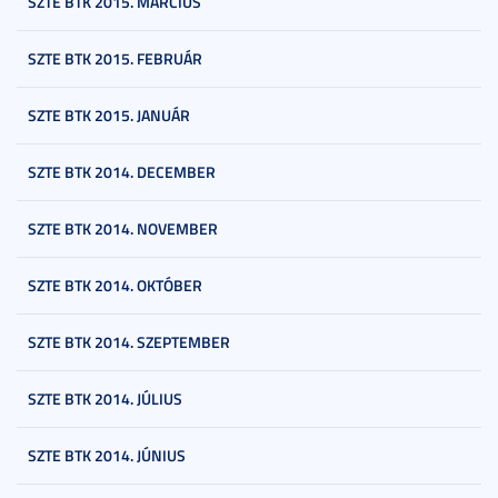
SZTE BTK 2015. MÁRCIUS
SZTE BTK 2015. FEBRUÁR
SZTE BTK 2015. JANUÁR
SZTE BTK 2014. DECEMBER
SZTE BTK 2014. NOVEMBER
SZTE BTK 2014. OKTÓBER
SZTE BTK 2014. SZEPTEMBER
SZTE BTK 2014. JÚLIUS
SZTE BTK 2014. JÚNIUS