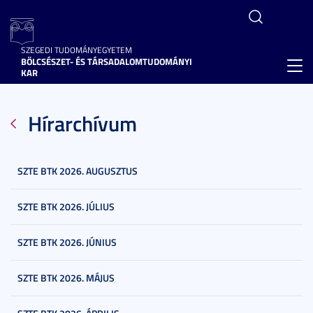
SZEGEDI TUDOMÁNYEGYETEM
BÖLCSÉSZET- ÉS TÁRSADALOMTUDOMÁNYI
Toggl
KAR
navig
Hírarchívum
SZTE BTK 2026. AUGUSZTUS
SZTE BTK 2026. JÚLIUS
SZTE BTK 2026. JÚNIUS
SZTE BTK 2026. MÁJUS