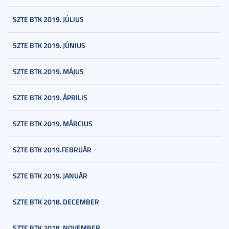
SZTE BTK 2019. JÚLIUS
SZTE BTK 2019. JÚNIUS
SZTE BTK 2019. MÁJUS
SZTE BTK 2019. ÁPRILIS
SZTE BTK 2019. MÁRCIUS
SZTE BTK 2019.FEBRUÁR
SZTE BTK 2019. JANUÁR
SZTE BTK 2018. DECEMBER
SZTE BTK 2018. NOVEMBER