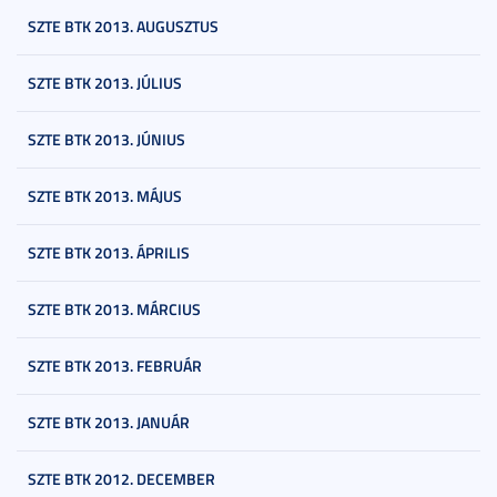
SZTE BTK 2013. AUGUSZTUS
SZTE BTK 2013. JÚLIUS
SZTE BTK 2013. JÚNIUS
SZTE BTK 2013. MÁJUS
SZTE BTK 2013. ÁPRILIS
SZTE BTK 2013. MÁRCIUS
SZTE BTK 2013. FEBRUÁR
SZTE BTK 2013. JANUÁR
SZTE BTK 2012. DECEMBER