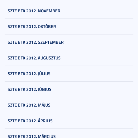
SZTE BTK 2012. NOVEMBER
SZTE BTK 2012. OKTÓBER
SZTE BTK 2012. SZEPTEMBER
SZTE BTK 2012. AUGUSZTUS
SZTE BTK 2012. JÚLIUS
SZTE BTK 2012. JÚNIUS
SZTE BTK 2012. MÁJUS
SZTE BTK 2012. ÁPRILIS
SZTE BTK 2012. MÁRCIUS