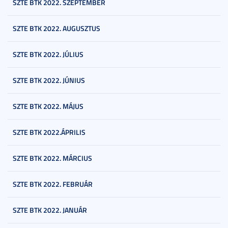
SZTE BTK 2022. SZEPTEMBER
SZTE BTK 2022. AUGUSZTUS
SZTE BTK 2022. JÚLIUS
SZTE BTK 2022. JÚNIUS
SZTE BTK 2022. MÁJUS
SZTE BTK 2022.ÁPRILIS
SZTE BTK 2022. MÁRCIUS
SZTE BTK 2022. FEBRUÁR
SZTE BTK 2022. JANUÁR