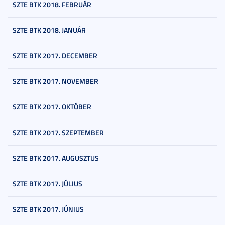
SZTE BTK 2018. FEBRUÁR
SZTE BTK 2018. JANUÁR
SZTE BTK 2017. DECEMBER
SZTE BTK 2017. NOVEMBER
SZTE BTK 2017. OKTÓBER
SZTE BTK 2017. SZEPTEMBER
SZTE BTK 2017. AUGUSZTUS
SZTE BTK 2017. JÚLIUS
SZTE BTK 2017. JÚNIUS