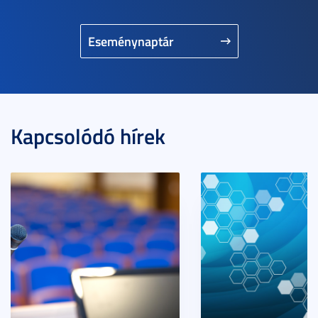
Eseménynaptár
Kapcsolódó hírek