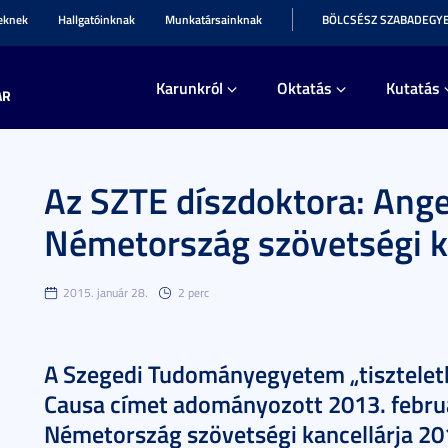
teknek
Hallgatóinknak
Munkatársainknak
BÖLCSÉSZ SZABADEGY
Karunkról
Oktatás
Kutatás
AR
Az SZTE díszdoktora: Ange
Németország szövetségi k
2015. január 28.
2 perc
A Szegedi Tudományegyetem „tiszteletb
Causa címet adományozott 2013. febru
Németország szövetségi kancellárja 201