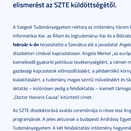
elismerést az SZTE küldöttségétől.
A Szegedi Tudományegyetem rektora az intézmény három 
Informatikai Kar, az Állam és Jogtudományi Kar és a Bölc
február 4-én
terjesztette a Szenátus elé a javaslatot
Angela
díszdoktori címével kapcsolatosan. Angela Merkel „az európ
kiemelkedő gyakorló politikusi tevékenységéért, a német-
gazdasági kapcsolatok előmozdításáért, a példaértékű körny
kialakításáért, a tudomány magas szintű műveléséért és t
oktatás – különösen pedig a felsőoktatás – kiemelt támog
„Doctor Honoris Causa” kitüntető címet.
Az SZTE díszdoktorává avatás ceremóniája is része lesz An
programjának. A jeles aktusnak a budapesti Andrássy Egye
Tudományegyetem. A két felsőoktatási intézmény hagyomá