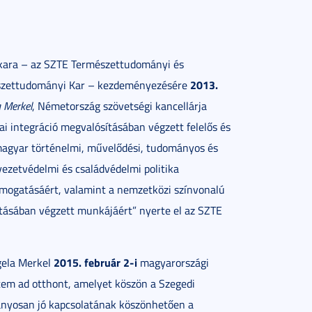
kara – az SZTE Természettudományi és
2013.
sészettudományi Kar – kezdeményezésére
 Merkel
, Németország szövetségi kancellárja
ai integráció megvalósításában végzett felelős és
magyar történelmi, művelődési, tudományos és
ezetvédelmi és családvédelmi politika
ámogatásáért, valamint a nemzetközi színvonalú
atásában végzett munkájáért” nyerte el az SZTE
2015. február 2-i
gela Merkel
magyarországi
tem ad otthont, amelyet köszön a Szegedi
nyosan jó kapcsolatának köszönhetően a