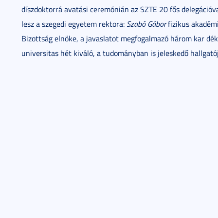
díszdoktorrá avatási ceremónián az SZTE 20 fős delegációva
lesz a szegedi egyetem rektora:
Szabó Gábor
fizikus akadémi
Bizottság elnöke, a javaslatot megfogalmazó három kar déká
universitas hét kiváló, a tudományban is jeleskedő hallgatój