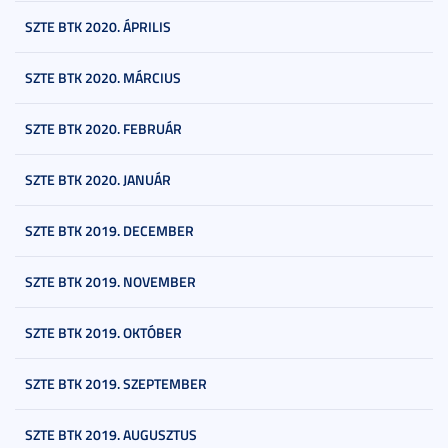
SZTE BTK 2020. ÁPRILIS
SZTE BTK 2020. MÁRCIUS
SZTE BTK 2020. FEBRUÁR
SZTE BTK 2020. JANUÁR
SZTE BTK 2019. DECEMBER
SZTE BTK 2019. NOVEMBER
SZTE BTK 2019. OKTÓBER
SZTE BTK 2019. SZEPTEMBER
SZTE BTK 2019. AUGUSZTUS