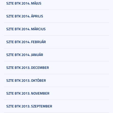
SZTE BTK 2014. MÁJUS
SZTE BTK 2014. ÁPRILIS
SZTE BTK 2014. MÁRCIUS
SZTE BTK 2014. FEBRUÁR
SZTE BTK 2014. JANUÁR
SZTE BTK 2013. DECEMBER
SZTE BTK 2013. OKTÓBER
SZTE BTK 2013. NOVEMBER
SZTE BTK 2013. SZEPTEMBER