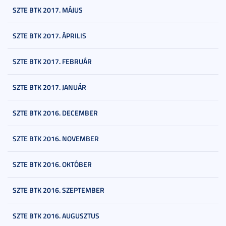
SZTE BTK 2017. MÁJUS
SZTE BTK 2017. ÁPRILIS
SZTE BTK 2017. FEBRUÁR
SZTE BTK 2017. JANUÁR
SZTE BTK 2016. DECEMBER
SZTE BTK 2016. NOVEMBER
SZTE BTK 2016. OKTÓBER
SZTE BTK 2016. SZEPTEMBER
SZTE BTK 2016. AUGUSZTUS