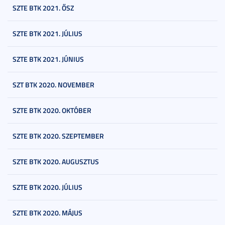
SZTE BTK 2021. ŐSZ
SZTE BTK 2021. JÚLIUS
SZTE BTK 2021. JÚNIUS
SZT BTK 2020. NOVEMBER
SZTE BTK 2020. OKTÓBER
SZTE BTK 2020. SZEPTEMBER
SZTE BTK 2020. AUGUSZTUS
SZTE BTK 2020. JÚLIUS
SZTE BTK 2020. MÁJUS