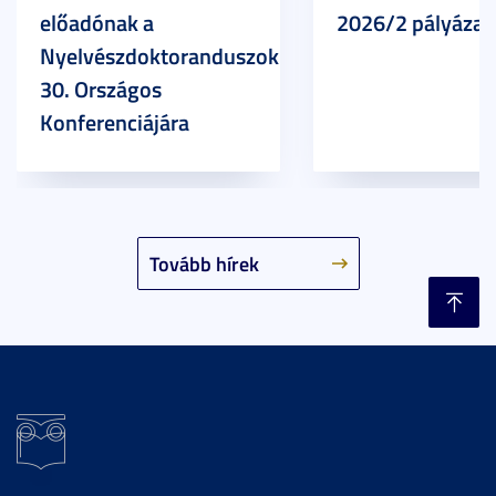
előadónak a
2026/2 pályázat
Nyelvészdoktoranduszok
30. Országos
Konferenciájára
Tovább hírek