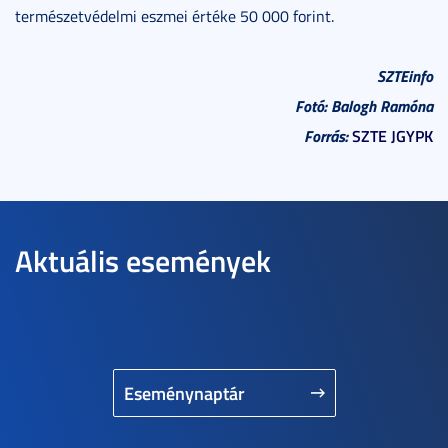
természetvédelmi eszmei értéke 50 000 forint.
SZTEinfo
Fotó: Balogh Ramóna
Forrás:
SZTE JGYPK
Aktuális események
Eseménynaptár