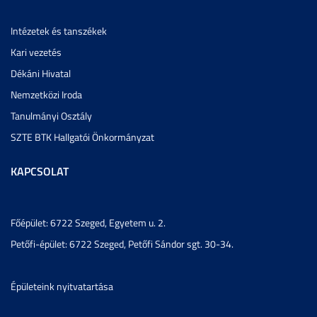
Intézetek és tanszékek
Kari vezetés
Dékáni Hivatal
Nemzetközi Iroda
Tanulmányi Osztály
SZTE BTK Hallgatói Önkormányzat
KAPCSOLAT
Főépület: 6722 Szeged, Egyetem u. 2.
Petőfi-épület: 6722 Szeged, Petőfi Sándor sgt. 30-34.
Épületeink nyitvatartása