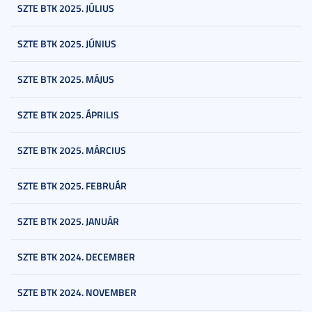
SZTE BTK 2025. JÚLIUS
SZTE BTK 2025. JÚNIUS
SZTE BTK 2025. MÁJUS
SZTE BTK 2025. ÁPRILIS
SZTE BTK 2025. MÁRCIUS
SZTE BTK 2025. FEBRUÁR
SZTE BTK 2025. JANUÁR
SZTE BTK 2024. DECEMBER
SZTE BTK 2024. NOVEMBER