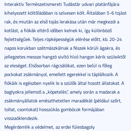
Interaktív Természetismereti Tudástár udvari platánfájára
kihelyezett költőládában is szívesen költ. Általában 5-6 tojást
rak, és miután az első tojás lerakása után már megkezdi a
kotlást, a fiókák eltérő időben kelnek ki, így különböző
fejlettségűek. Teljes röpképességük elérése előtt, kb. 20-24
napos korukban szétmászkálnak a fészek körüli ágakra, és
jellegzetes messze hangzó sivító hívó hangon kérik szüleiktől
az eleséget. Elsősorban rágcsálókat, ezen belül is főleg
pockokat zsákmányol, emellett egerekkel is táplálkozik. A
fiókáik is egészben nyelik le a szülők által hozott állatokat. A
baglyokra jellemző a „köpetelés”, amely során a madarak a
zsákmányállatok emészthetetlen maradékát (például szőrt,
tollat, csontokat) hosszúkás gombócok formájában
visszaöklendezik.
Megérdemlik a védelmet, az erdei fülesbagoly