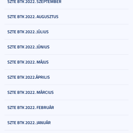
SZTE BTK 2022. SZEPTEMBER
SZTE BTK 2022. AUGUSZTUS
SZTE BTK 2022. JÚLIUS
SZTE BTK 2022. JÚNIUS
SZTE BTK 2022. MÁJUS
SZTE BTK 2022.ÁPRILIS
SZTE BTK 2022. MÁRCIUS
SZTE BTK 2022. FEBRUÁR
SZTE BTK 2022. JANUÁR