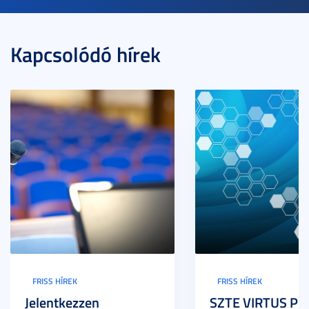
Kapcsolódó hírek
FRISS HÍREK
FRISS HÍREK
Jelentkezzen
SZTE VIRTUS Pr