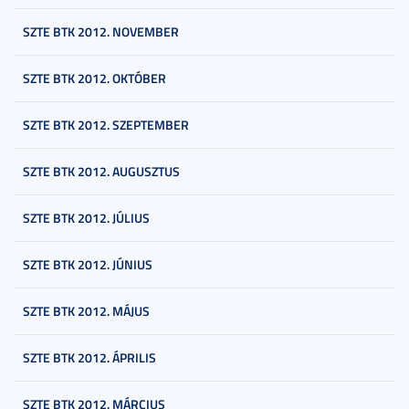
SZTE BTK 2012. NOVEMBER
SZTE BTK 2012. OKTÓBER
SZTE BTK 2012. SZEPTEMBER
SZTE BTK 2012. AUGUSZTUS
SZTE BTK 2012. JÚLIUS
SZTE BTK 2012. JÚNIUS
SZTE BTK 2012. MÁJUS
SZTE BTK 2012. ÁPRILIS
SZTE BTK 2012. MÁRCIUS