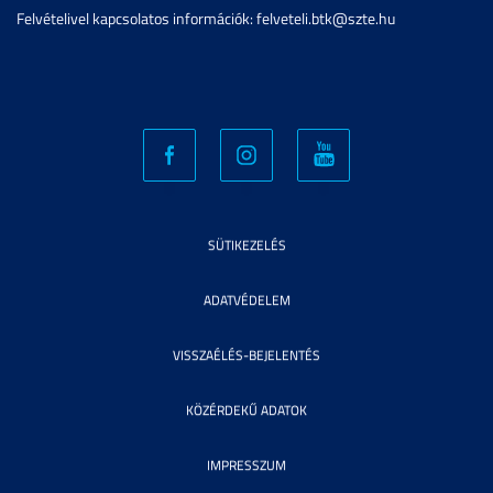
Felvételivel kapcsolatos információk: felveteli.btk@szte.hu
SÜTIKEZELÉS
ADATVÉDELEM
VISSZAÉLÉS-BEJELENTÉS
KÖZÉRDEKŰ ADATOK
IMPRESSZUM