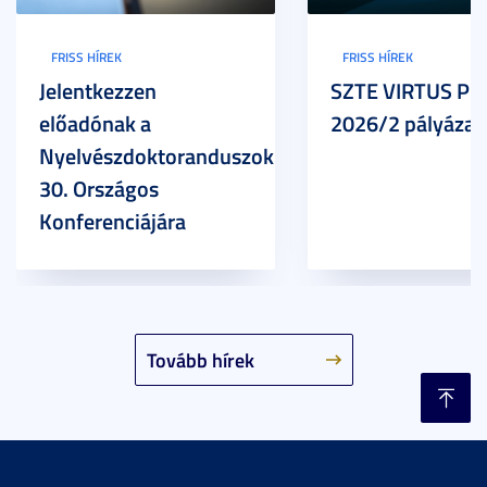
FRISS HÍREK
FRISS HÍREK
Jelentkezzen
SZTE VIRTUS Pr
előadónak a
2026/2 pályázat
Nyelvészdoktoranduszok
30. Országos
Konferenciájára
Tovább hírek