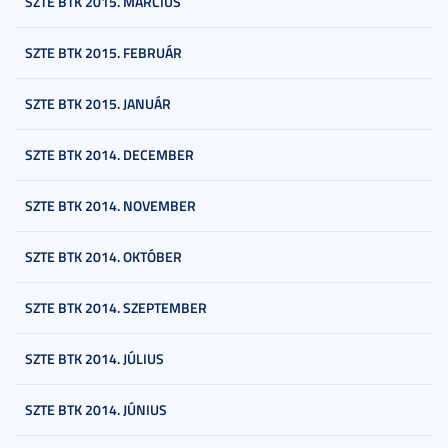
SZTE BTK 2015. MÁRCIUS
SZTE BTK 2015. FEBRUÁR
SZTE BTK 2015. JANUÁR
SZTE BTK 2014. DECEMBER
SZTE BTK 2014. NOVEMBER
SZTE BTK 2014. OKTÓBER
SZTE BTK 2014. SZEPTEMBER
SZTE BTK 2014. JÚLIUS
SZTE BTK 2014. JÚNIUS