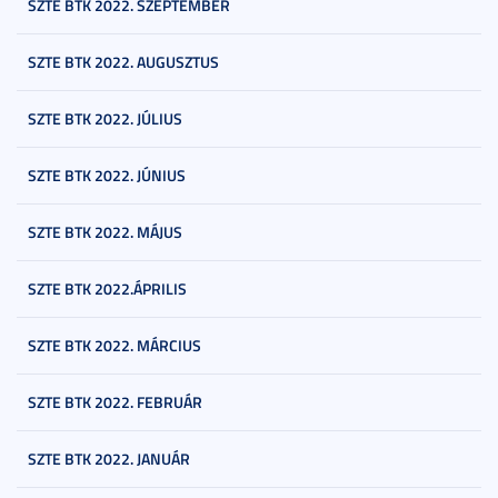
SZTE BTK 2022. SZEPTEMBER
SZTE BTK 2022. AUGUSZTUS
SZTE BTK 2022. JÚLIUS
SZTE BTK 2022. JÚNIUS
SZTE BTK 2022. MÁJUS
SZTE BTK 2022.ÁPRILIS
SZTE BTK 2022. MÁRCIUS
SZTE BTK 2022. FEBRUÁR
SZTE BTK 2022. JANUÁR