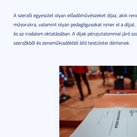
A szerzői egyesület olyan előadóművészeket díjaz, akik r
műsorukra, valamint olyan pedagógusokat ismer el a díjjal
és az irodalom oktatásában. A díjak pénzjutalommal járó sz
szerzőkből és zeneműkiadókból álló testületei döntenek.