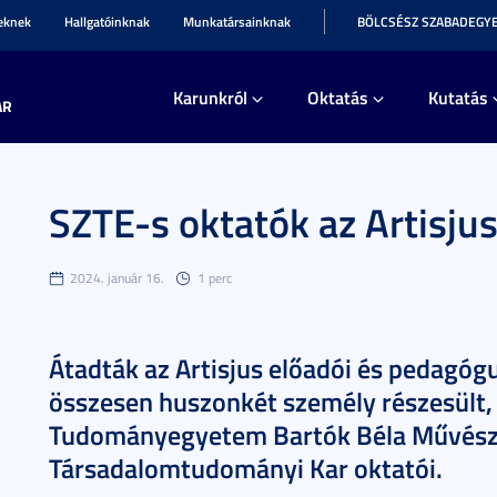
teknek
Hallgatóinknak
Munkatársainknak
BÖLCSÉSZ SZABADEGY
Karunkról
Oktatás
Kutatás
AR
SZTE-s oktatók az Artisjus 
2024. január 16.
1 perc
Átadták az Artisjus előadói és pedagóg
összesen huszonkét személy részesült,
Tudományegyetem Bartók Béla Művészet
Társadalomtudományi Kar oktatói.