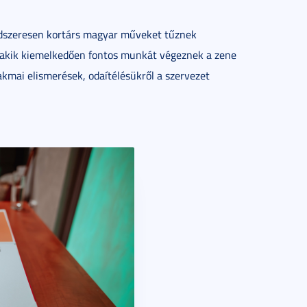
endszeresen kortárs magyar műveket tűznek
, akik kiemelkedően fontos munkát végeznek a zene
akmai elismerések, odaítélésükről a szervezet