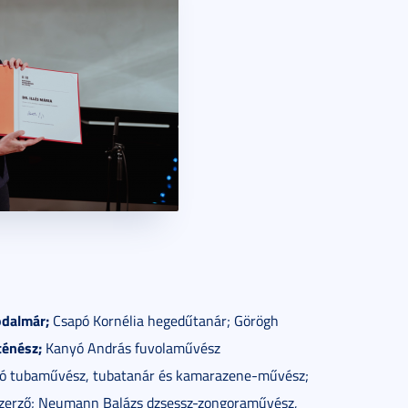
odalmár;
Csapó Kornélia hegedűtanár; Görögh
ténész;
Kanyó András fuvolaművész
zló tubaművész, tubatanár és kamarazene-művész;
szerző; Neumann Balázs dzsessz-zongoraművész,