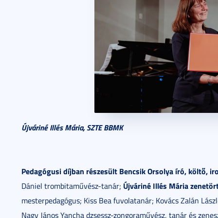
Újváriné Illés Mária, SZTE BBMK
Pedagógusi díjban részesült
Bencsik Orsolya író, költő, ir
Újváriné Illés Mária zenetör
Dániel trombitaművész-tanár;
mesterpedagógus; Kiss Bea fuvolatanár; Kovács Zalán Lás
Nagy János Yancha dzsessz-zongoraművész, tanár és zene