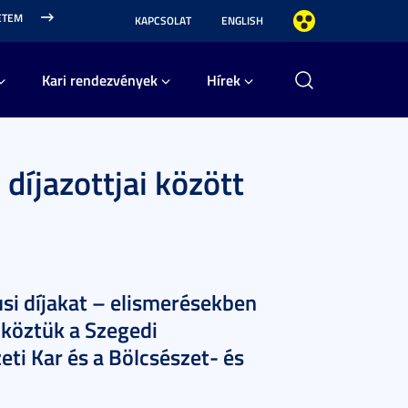
ETEM
KAPCSOLAT
ENGLISH
Kari rendezvények
Hírek
díjazottjai között
usi díjakat – elismerésekben
 köztük a Szegedi
i Kar és a Bölcsészet- és