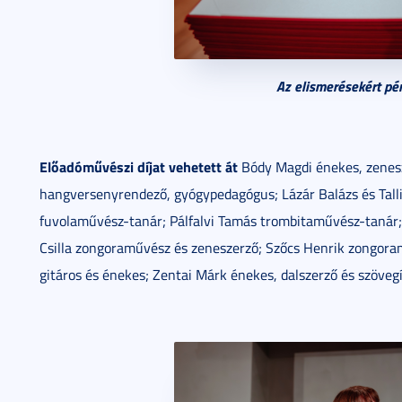
Az elismerésekért pén
Előadóművészi díjat vehetett át
Bódy Magdi énekes, zenesz
hangversenyrendező, gyógypedagógus; Lázár Balázs és Tall
fuvolaművész-tanár; Pálfalvi Tamás trombitaművész-tanár
Csilla zongoraművész és zeneszerző; Szőcs Henrik zongoram
gitáros és énekes; Zentai Márk énekes, dalszerző és szöveg