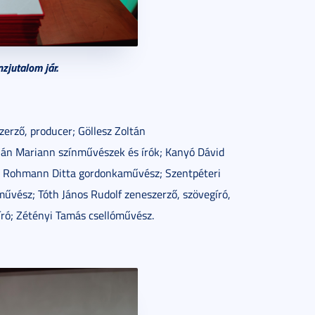
zjutalom jár.
erző, producer; Göllesz Zoltán
ián Mariann színművészek és írók; Kanyó Dávid
; Rohmann Ditta gordonkaművész; Szentpéteri
űvész; Tóth János Rudolf zeneszerző, szövegíró,
író; Zétényi Tamás csellóművész.