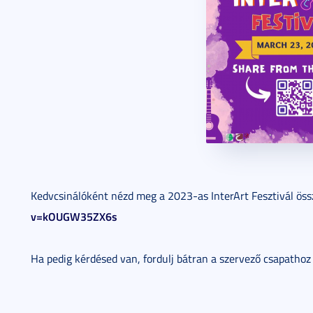
Kedvcsinálóként nézd meg a 2023-as InterArt Fesztivál össz
v=kOUGW35ZX6s
Ha pedig kérdésed van, fordulj bátran a szervező csapathoz 