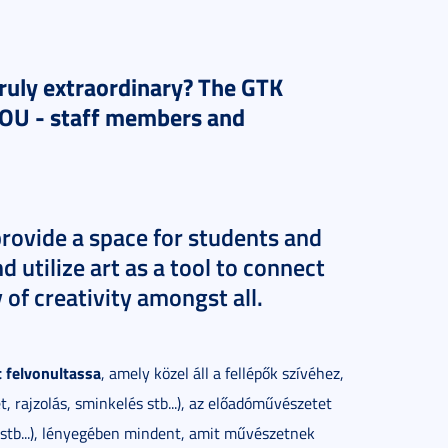
truly extraordinary? The GTK
o YOU - staff members and
 provide a space for students and
utilize art as a tool to connect
 of creativity amongst all.
 felvonultassa
, amely közel áll a fellépők szívéhez,
t, rajzolás, sminkelés stb...), az előadóművészetet
a stb...), lényegében mindent, amit művészetnek