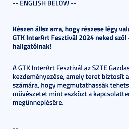
-- ENGLISH BELOW --
Készen állsz arra, hogy részese légy va
GTK InterArt Fesztivál 2024 neked szól
hallgatóinak!
A GTK InterArt Fesztivál az SZTE Gazd
kezdeményezése, amely teret biztosít a
számára, hogy megmutathassák tehetsé
művészetet mint eszközt a kapcsolatte
megünneplésére.
--