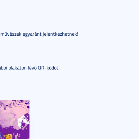
fi művészek egyaránt jelentkezhetnek!
lábbi plakáton lévő QR-kódot: