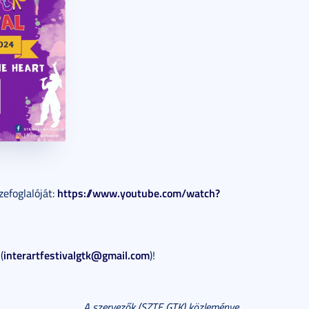
https://www.youtube.com/watch?
efoglalóját:
interartfestivalgtk@gmail.com
(
)!
A szervezők (SZTE GTK) közleménye