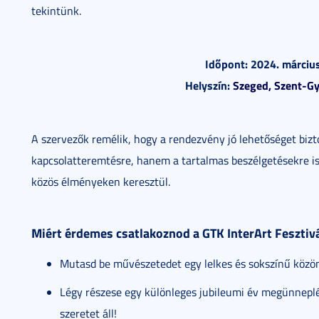
tekintünk.
Időpont: 2024. márciu
Helyszín:
Szeged, Szent-Gy
A szervezők remélik, hogy a rendezvény jó lehetőséget bizt
kapcsolatteremtésre, hanem a tartalmas beszélgetésekre is
közös élményeken keresztül.
Miért érdemes csatlakoznod a GTK InterArt Fesztiv
Mutasd be művészetedet egy lelkes és sokszínű közön
Légy részese egy különleges jubileumi év megünnepl
szeretet áll!