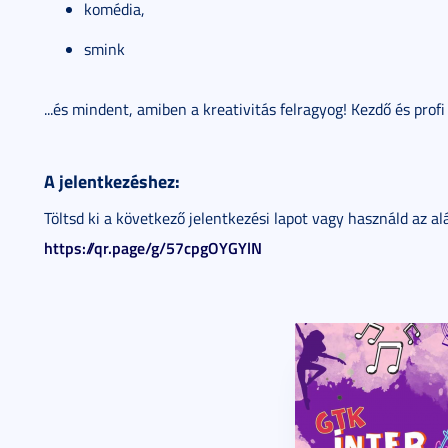
komédia,
smink
...és mindent, amiben a kreativitás felragyog! Kezdő és pro
A jelentkezéshez:
Töltsd ki a következő jelentkezési lapot vagy használd az a
https://qr.page/g/57cpgOYGYlN