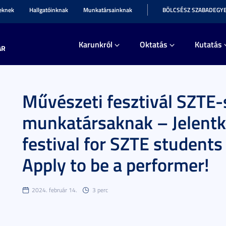
teknek
Hallgatóinknak
Munkatársainknak
BÖLCSÉSZ SZABADEGY
Karunkról
Oktatás
Kutatás
AR
Művészeti fesztivál SZTE-
munkatársaknak – Jelentke
festival for SZTE student
Apply to be a performer!
2024. február 14.
3 perc