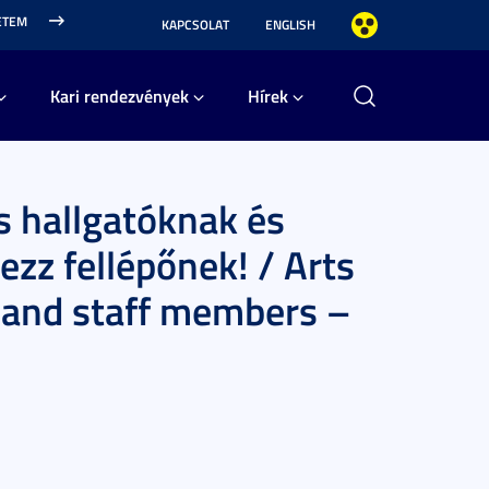
ETEM
KAPCSOLAT
ENGLISH
Kari rendezvények
Hírek
s hallgatóknak és
zz fellépőnek! / Arts
s and staff members –