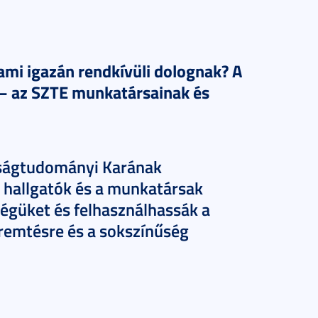
lami igazán rendkívüli dolognak? A
 – az SZTE munkatársainak és
aságtudományi Karának
 hallgatók és a munkatársak
güket és felhasználhassák a
remtésre és a sokszínűség