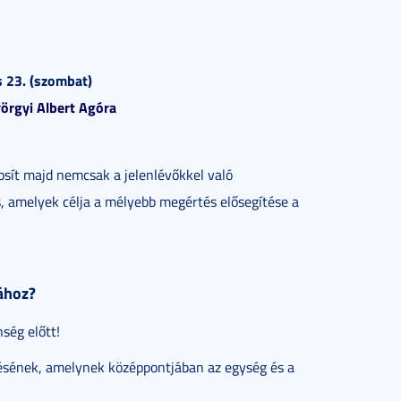
s 23. (szombat)
örgyi Albert Agóra
osít majd nemcsak a jelenlévőkkel való
, amelyek célja a mélyebb megértés elősegítése a
ához?
ség előtt!
ésének, amelynek középpontjában az egység és a