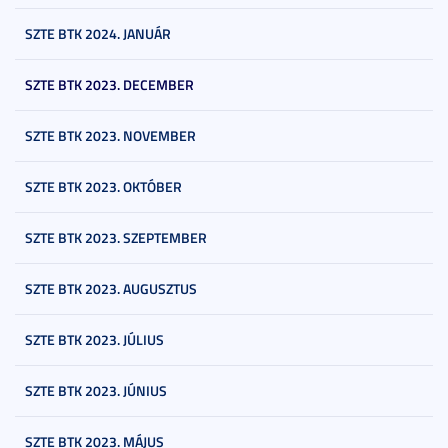
SZTE BTK 2024. JANUÁR
SZTE BTK 2023. DECEMBER
SZTE BTK 2023. NOVEMBER
SZTE BTK 2023. OKTÓBER
SZTE BTK 2023. SZEPTEMBER
SZTE BTK 2023. AUGUSZTUS
SZTE BTK 2023. JÚLIUS
SZTE BTK 2023. JÚNIUS
SZTE BTK 2023. MÁJUS