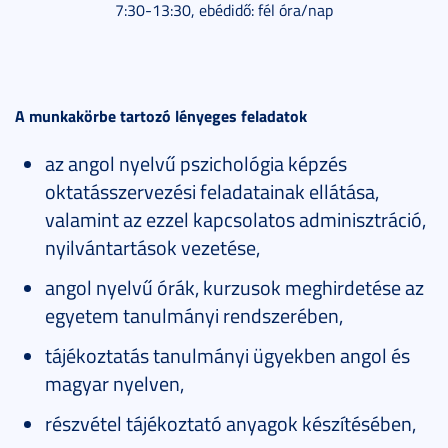
7:30-13:30, ebédidő: fél óra/nap
A munkakörbe tartozó lényeges feladatok
az angol nyelvű pszichológia képzés
oktatásszervezési feladatainak ellátása,
valamint az ezzel kapcsolatos adminisztráció,
nyilvántartások vezetése,
angol nyelvű órák, kurzusok meghirdetése az
egyetem tanulmányi rendszerében,
tájékoztatás tanulmányi ügyekben angol és
magyar nyelven,
részvétel tájékoztató anyagok készítésében,