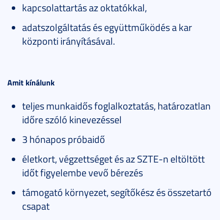
kapcsolattartás az oktatókkal,
adatszolgáltatás és együttműködés a kar
központi irányításával.
Amit kínálunk
teljes munkaidős foglalkoztatás, határozatlan
időre szóló kinevezéssel
3 hónapos próbaidő
életkort, végzettséget és az SZTE-n eltöltött
időt figyelembe vevő bérezés
támogató környezet, segítőkész és összetartó
csapat