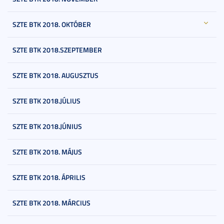
SZTE BTK 2018. OKTÓBER
SZTE BTK 2018.SZEPTEMBER
SZTE BTK 2018. AUGUSZTUS
SZTE BTK 2018.JÚLIUS
SZTE BTK 2018.JÚNIUS
SZTE BTK 2018. MÁJUS
SZTE BTK 2018. ÁPRILIS
SZTE BTK 2018. MÁRCIUS