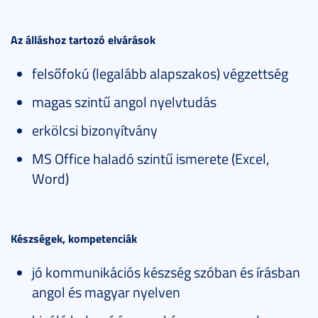
Az álláshoz tartozó elvárások
felsőfokú (legalább alapszakos) végzettség
magas szintű angol nyelvtudás
erkölcsi bizonyítvány
MS Office haladó szintű ismerete (Excel,
Word)
Készségek, kompetenciák
jó kommunikációs készség szóban és írásban
angol és magyar nyelven