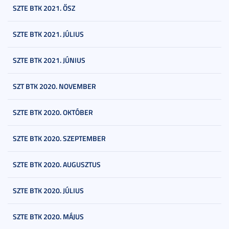
SZTE BTK 2021. ŐSZ
SZTE BTK 2021. JÚLIUS
SZTE BTK 2021. JÚNIUS
SZT BTK 2020. NOVEMBER
SZTE BTK 2020. OKTÓBER
SZTE BTK 2020. SZEPTEMBER
SZTE BTK 2020. AUGUSZTUS
SZTE BTK 2020. JÚLIUS
SZTE BTK 2020. MÁJUS