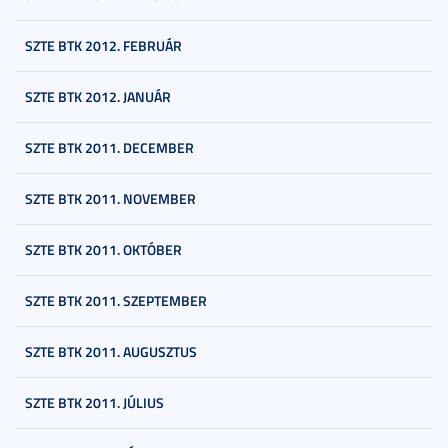
SZTE BTK 2012. FEBRUÁR
SZTE BTK 2012. JANUÁR
SZTE BTK 2011. DECEMBER
SZTE BTK 2011. NOVEMBER
SZTE BTK 2011. OKTÓBER
SZTE BTK 2011. SZEPTEMBER
SZTE BTK 2011. AUGUSZTUS
SZTE BTK 2011. JÚLIUS