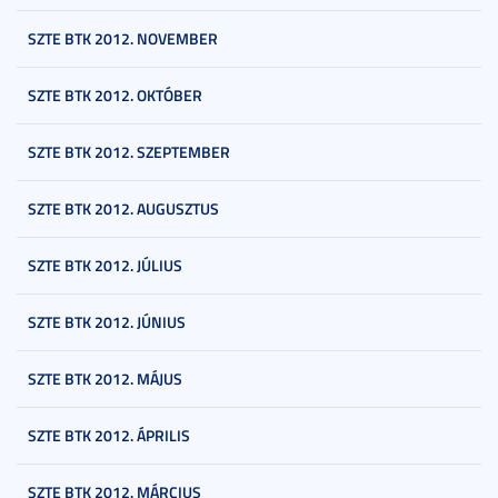
SZTE BTK 2012. NOVEMBER
SZTE BTK 2012. OKTÓBER
SZTE BTK 2012. SZEPTEMBER
SZTE BTK 2012. AUGUSZTUS
SZTE BTK 2012. JÚLIUS
SZTE BTK 2012. JÚNIUS
SZTE BTK 2012. MÁJUS
SZTE BTK 2012. ÁPRILIS
SZTE BTK 2012. MÁRCIUS