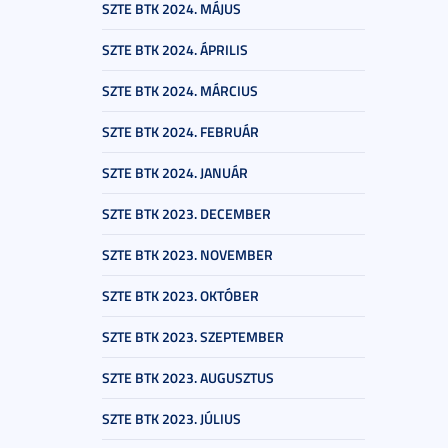
SZTE BTK 2024. MÁJUS
SZTE BTK 2024. ÁPRILIS
SZTE BTK 2024. MÁRCIUS
SZTE BTK 2024. FEBRUÁR
SZTE BTK 2024. JANUÁR
SZTE BTK 2023. DECEMBER
SZTE BTK 2023. NOVEMBER
SZTE BTK 2023. OKTÓBER
SZTE BTK 2023. SZEPTEMBER
SZTE BTK 2023. AUGUSZTUS
SZTE BTK 2023. JÚLIUS