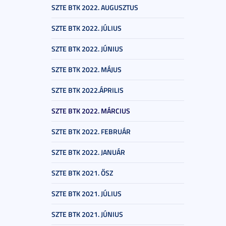
SZTE BTK 2022. AUGUSZTUS
SZTE BTK 2022. JÚLIUS
SZTE BTK 2022. JÚNIUS
SZTE BTK 2022. MÁJUS
SZTE BTK 2022.ÁPRILIS
SZTE BTK 2022. MÁRCIUS
SZTE BTK 2022. FEBRUÁR
SZTE BTK 2022. JANUÁR
SZTE BTK 2021. ŐSZ
SZTE BTK 2021. JÚLIUS
SZTE BTK 2021. JÚNIUS