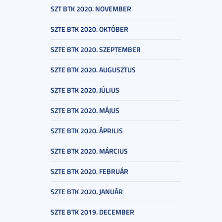
SZT BTK 2020. NOVEMBER
SZTE BTK 2020. OKTÓBER
SZTE BTK 2020. SZEPTEMBER
SZTE BTK 2020. AUGUSZTUS
SZTE BTK 2020. JÚLIUS
SZTE BTK 2020. MÁJUS
SZTE BTK 2020. ÁPRILIS
SZTE BTK 2020. MÁRCIUS
SZTE BTK 2020. FEBRUÁR
SZTE BTK 2020. JANUÁR
SZTE BTK 2019. DECEMBER