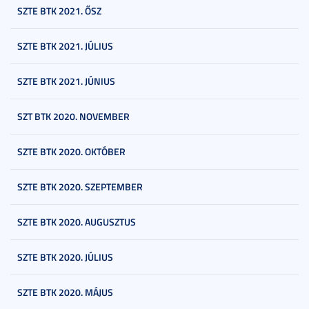
SZTE BTK 2021. ŐSZ
SZTE BTK 2021. JÚLIUS
SZTE BTK 2021. JÚNIUS
SZT BTK 2020. NOVEMBER
SZTE BTK 2020. OKTÓBER
SZTE BTK 2020. SZEPTEMBER
SZTE BTK 2020. AUGUSZTUS
SZTE BTK 2020. JÚLIUS
SZTE BTK 2020. MÁJUS