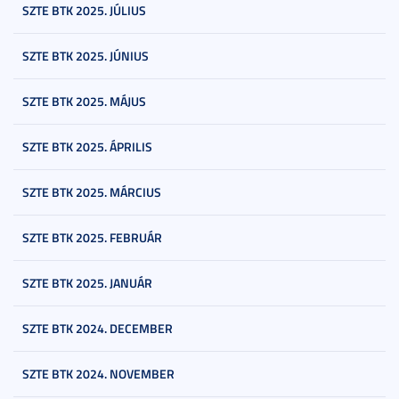
SZTE BTK 2025. JÚLIUS
SZTE BTK 2025. JÚNIUS
SZTE BTK 2025. MÁJUS
SZTE BTK 2025. ÁPRILIS
SZTE BTK 2025. MÁRCIUS
SZTE BTK 2025. FEBRUÁR
SZTE BTK 2025. JANUÁR
SZTE BTK 2024. DECEMBER
SZTE BTK 2024. NOVEMBER