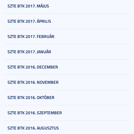
SZTE BTK 2017. MÁJUS
SZTE BTK 2017. ÁPRILIS
SZTE BTK 2017. FEBRUÁR
SZTE BTK 2017. JANUÁR
SZTE BTK 2016. DECEMBER
SZTE BTK 2016. NOVEMBER
SZTE BTK 2016. OKTÓBER
SZTE BTK 2016. SZEPTEMBER
SZTE BTK 2016. AUGUSZTUS