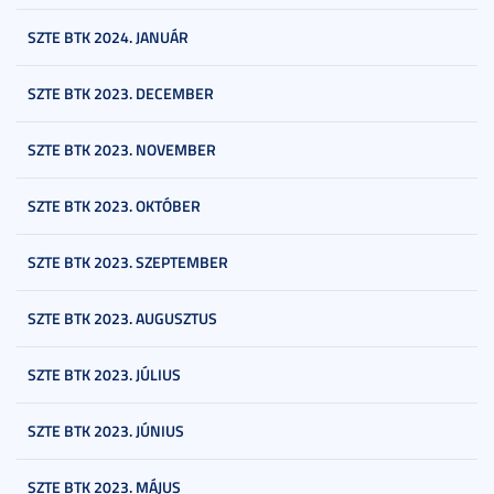
SZTE BTK 2024. JANUÁR
SZTE BTK 2023. DECEMBER
SZTE BTK 2023. NOVEMBER
SZTE BTK 2023. OKTÓBER
SZTE BTK 2023. SZEPTEMBER
SZTE BTK 2023. AUGUSZTUS
SZTE BTK 2023. JÚLIUS
SZTE BTK 2023. JÚNIUS
SZTE BTK 2023. MÁJUS