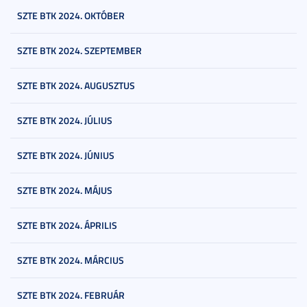
SZTE BTK 2024. OKTÓBER
SZTE BTK 2024. SZEPTEMBER
SZTE BTK 2024. AUGUSZTUS
SZTE BTK 2024. JÚLIUS
SZTE BTK 2024. JÚNIUS
SZTE BTK 2024. MÁJUS
SZTE BTK 2024. ÁPRILIS
SZTE BTK 2024. MÁRCIUS
SZTE BTK 2024. FEBRUÁR