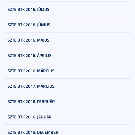
SZTE BTK 2016. JÚLIUS
SZTE BTK 2016. JÚNIUS
SZTE BTK 2016. MÁJUS
SZTE BTK 2016. ÁPRILIS
SZTE BTK 2016. MÁRCIUS
SZTE BTK 2017. MÁRCIUS
SZTE BTK 2016. FEBRUÁR
SZTE BTK 2016. JANUÁR
SZTE BTK 2015. DECEMBER