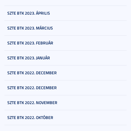
SZTE BTK 2023. ÁPRILIS
SZTE BTK 2023. MÁRCIUS
SZTE BTK 2023. FEBRUÁR
SZTE BTK 2023. JANUÁR
SZTE BTK 2022. DECEMBER
SZTE BTK 2022. DECEMBER
SZTE BTK 2022. NOVEMBER
SZTE BTK 2022. OKTÓBER