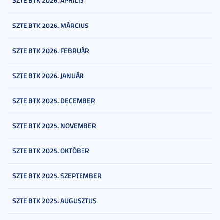
SZTE BTK 2026. ÁPRILIS
SZTE BTK 2026. MÁRCIUS
SZTE BTK 2026. FEBRUÁR
SZTE BTK 2026. JANUÁR
SZTE BTK 2025. DECEMBER
SZTE BTK 2025. NOVEMBER
SZTE BTK 2025. OKTÓBER
SZTE BTK 2025. SZEPTEMBER
SZTE BTK 2025. AUGUSZTUS