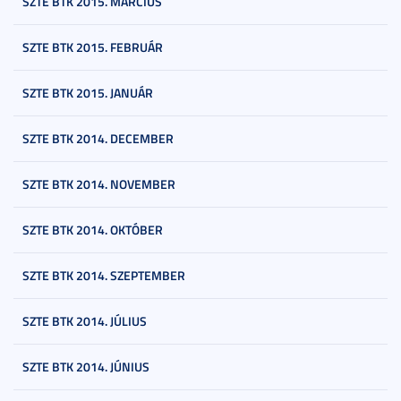
SZTE BTK 2015. MÁRCIUS
SZTE BTK 2015. FEBRUÁR
SZTE BTK 2015. JANUÁR
SZTE BTK 2014. DECEMBER
SZTE BTK 2014. NOVEMBER
SZTE BTK 2014. OKTÓBER
SZTE BTK 2014. SZEPTEMBER
SZTE BTK 2014. JÚLIUS
SZTE BTK 2014. JÚNIUS