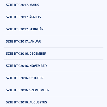
SZTE BTK 2017. MÁJUS
SZTE BTK 2017. ÁPRILIS
SZTE BTK 2017. FEBRUÁR
SZTE BTK 2017. JANUÁR
SZTE BTK 2016. DECEMBER
SZTE BTK 2016. NOVEMBER
SZTE BTK 2016. OKTÓBER
SZTE BTK 2016. SZEPTEMBER
SZTE BTK 2016. AUGUSZTUS