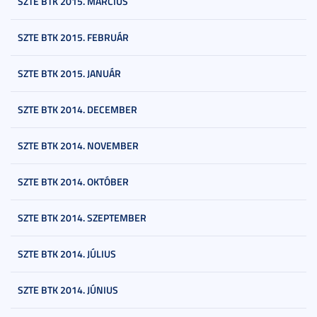
SZTE BTK 2015. MÁRCIUS
SZTE BTK 2015. FEBRUÁR
SZTE BTK 2015. JANUÁR
SZTE BTK 2014. DECEMBER
SZTE BTK 2014. NOVEMBER
SZTE BTK 2014. OKTÓBER
SZTE BTK 2014. SZEPTEMBER
SZTE BTK 2014. JÚLIUS
SZTE BTK 2014. JÚNIUS