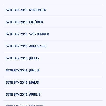
SZTE BTK 2015. NOVEMBER
SZTE BTK 2015. OKTÓBER
SZTE BTK 2015. SZEPTEMBER
SZTE BTK 2015. AUGUSZTUS
SZTE BTK 2015. JÚLIUS
SZTE BTK 2015. JÚNIUS
SZTE BTK 2015. MÁJUS
SZTE BTK 2015. ÁPRILIS