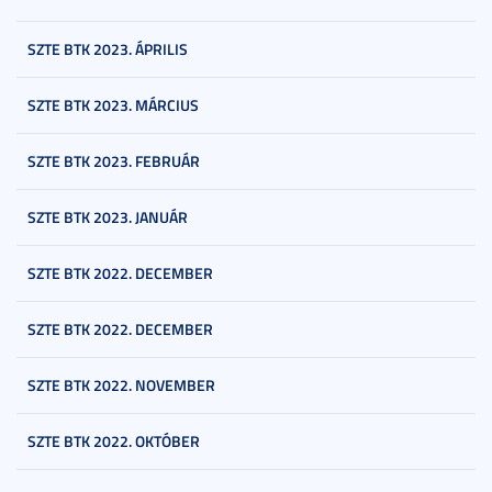
SZTE BTK 2023. ÁPRILIS
SZTE BTK 2023. MÁRCIUS
SZTE BTK 2023. FEBRUÁR
SZTE BTK 2023. JANUÁR
SZTE BTK 2022. DECEMBER
SZTE BTK 2022. DECEMBER
SZTE BTK 2022. NOVEMBER
SZTE BTK 2022. OKTÓBER