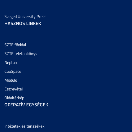
Szeged University Press
HASZNOS LINKEK
SZTE főoldal
SZTE telefonkönyv
Neptun
CooSpace
Modulo
Észrevétel
Oldaltérkép
OPERATÍV EGYSÉGEK
Intézetek és tanszékek