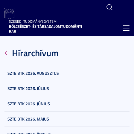
SZEGEDI TUDOMÁNYEGYETEM
BÖLCSÉSZET- ÉS TÁRSADALOMTUDOMÁNYI
Toggl
KAR
navig
Hírarchívum
SZTE BTK 2026. AUGUSZTUS
SZTE BTK 2026. JÚLIUS
SZTE BTK 2026. JÚNIUS
SZTE BTK 2026. MÁJUS