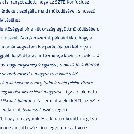
ek is hangot adott, hogy az SZTE Konfuciusz
s érdekeit szolgálja majd működésével, s hosszú
lyítéséhez.
lentőséggel bír a két ország együttműködésében,
z Intézet.
Gao Jian
szerint példaértékű, hogy a
Tudományegyetem kooperációjában két olyan
egjobb felsőoktatási intézménye közé tartozik.
– A
os, hogy megismerjük egymást, a másik fél kultúráját.
 az arab mellett a magyar és a kínai a két
ek a kihívásnak is meg tudnak majd felelni. Bízom
eg kínaiul, illetve kínai magyarul –
így a diplomata.
t
Ujhelyi Istvántól
, a Parlement alelnökétől, az SZTE
l, valamint
Solymos László
szegedi
től, hogy a magyarok és a kínaiak között meglévő
marosan több száz kínai egyetemistát vonz