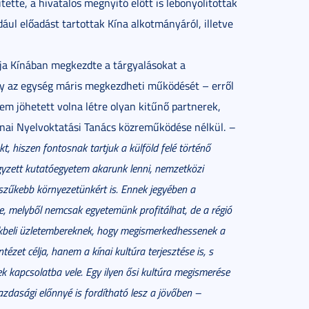
ette, a hivatalos megnyitó előtt is lebonyolítottak
ául előadást tartottak Kína alkotmányáról, illetve
ja Kínában megkezdte a tárgyalásokat a
ogy az egység máris megkezdheti működését – erről
m jöhetett volna létre olyan kitűnő partnerek,
nai Nyelvoktatási Tanács közreműködése nélkül.
–
kt, hiszen fontosnak tartjuk a külföld felé történő
egyzett kutatóegyetem akarunk lenni, nemzetközi
 szűkebb környezetünkért is. Ennek jegyében a
re, melyből nemcsak egyetemünk profitálhat, de a régió
ékbeli üzletembereknek, hogy megismerkedhessenek a
tézet célja, hanem a kínai kultúra terjesztése is, s
ek kapcsolatba vele. Egy ilyen ősi kultúra megismerése
zdasági előnnyé is fordítható lesz a jövőben –