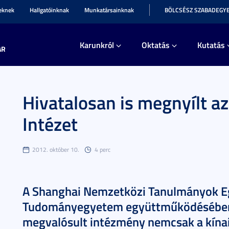
teknek
Hallgatóinknak
Munkatársainknak
BÖLCSÉSZ SZABADEGY
Karunkról
Oktatás
Kutatás
AR
Hivatalosan is megnyílt a
Intézet
2012. október 10.
4 perc
A Shanghai Nemzetközi Tanulmányok E
Tudományegyetem együttműködésében
megvalósult intézmény nemcsak a kínai