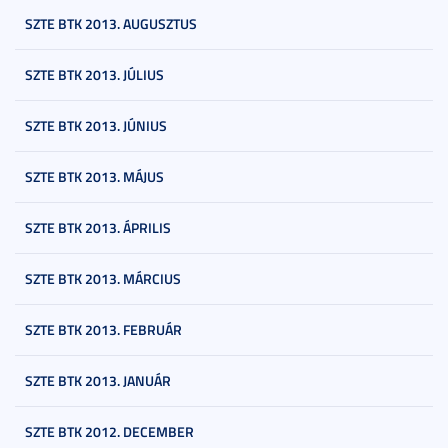
SZTE BTK 2013. AUGUSZTUS
SZTE BTK 2013. JÚLIUS
SZTE BTK 2013. JÚNIUS
SZTE BTK 2013. MÁJUS
SZTE BTK 2013. ÁPRILIS
SZTE BTK 2013. MÁRCIUS
SZTE BTK 2013. FEBRUÁR
SZTE BTK 2013. JANUÁR
SZTE BTK 2012. DECEMBER