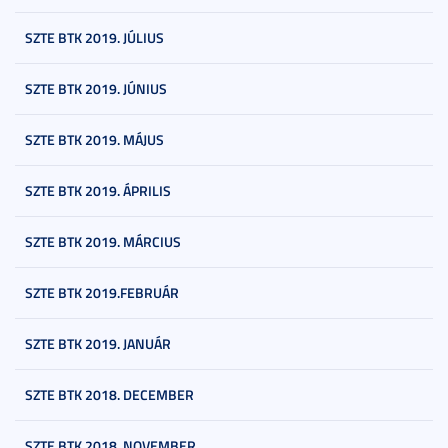
SZTE BTK 2019. JÚLIUS
SZTE BTK 2019. JÚNIUS
SZTE BTK 2019. MÁJUS
SZTE BTK 2019. ÁPRILIS
SZTE BTK 2019. MÁRCIUS
SZTE BTK 2019.FEBRUÁR
SZTE BTK 2019. JANUÁR
SZTE BTK 2018. DECEMBER
SZTE BTK 2018. NOVEMBER