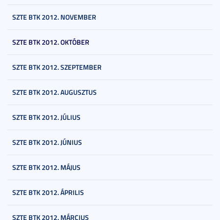
SZTE BTK 2012. NOVEMBER
SZTE BTK 2012. OKTÓBER
SZTE BTK 2012. SZEPTEMBER
SZTE BTK 2012. AUGUSZTUS
SZTE BTK 2012. JÚLIUS
SZTE BTK 2012. JÚNIUS
SZTE BTK 2012. MÁJUS
SZTE BTK 2012. ÁPRILIS
SZTE BTK 2012. MÁRCIUS