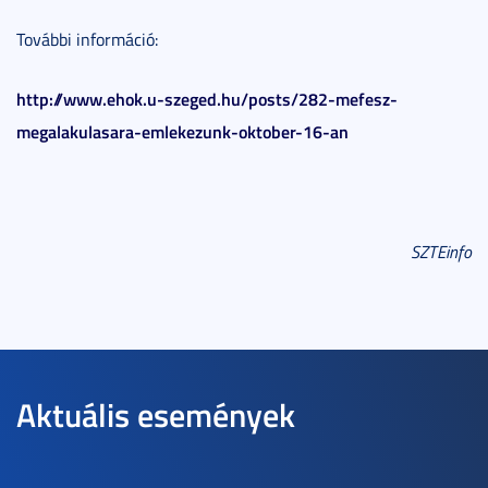
További információ:
http://www.ehok.u-szeged.hu/posts/282-mefesz-
megalakulasara-emlekezunk-oktober-16-an
SZTEinfo
Aktuális események