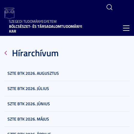
SZEGEDI TUDOMÁNYEGYETEM
BÖLCSÉSZET- ÉS TÁRSADALOMTUDOMÁNYI
Toggl
KAR
navig
Hírarchívum
SZTE BTK 2026. AUGUSZTUS
SZTE BTK 2026. JÚLIUS
SZTE BTK 2026. JÚNIUS
SZTE BTK 2026. MÁJUS