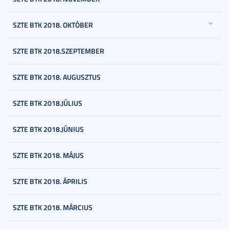
SZTE BTK 2018. OKTÓBER
SZTE BTK 2018.SZEPTEMBER
SZTE BTK 2018. AUGUSZTUS
SZTE BTK 2018.JÚLIUS
SZTE BTK 2018.JÚNIUS
SZTE BTK 2018. MÁJUS
SZTE BTK 2018. ÁPRILIS
SZTE BTK 2018. MÁRCIUS