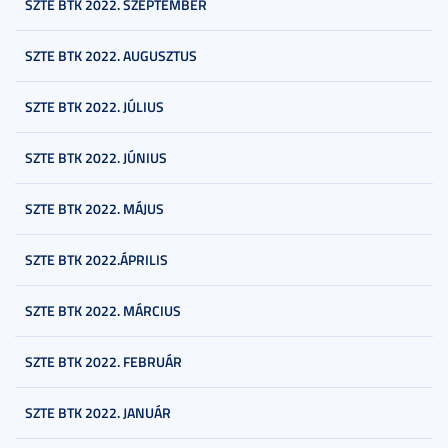
SZTE BTK 2022. SZEPTEMBER
SZTE BTK 2022. AUGUSZTUS
SZTE BTK 2022. JÚLIUS
SZTE BTK 2022. JÚNIUS
SZTE BTK 2022. MÁJUS
SZTE BTK 2022.ÁPRILIS
SZTE BTK 2022. MÁRCIUS
SZTE BTK 2022. FEBRUÁR
SZTE BTK 2022. JANUÁR