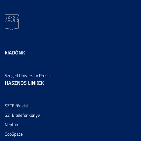
KIADÓNK
Szeged University Press
HASZNOS LINKEK
SZTE főoldal
SZTE telefonkönyv
Neptun
CooSpace