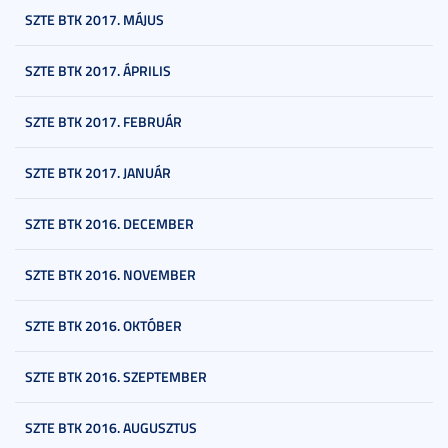
SZTE BTK 2017. MÁJUS
SZTE BTK 2017. ÁPRILIS
SZTE BTK 2017. FEBRUÁR
SZTE BTK 2017. JANUÁR
SZTE BTK 2016. DECEMBER
SZTE BTK 2016. NOVEMBER
SZTE BTK 2016. OKTÓBER
SZTE BTK 2016. SZEPTEMBER
SZTE BTK 2016. AUGUSZTUS