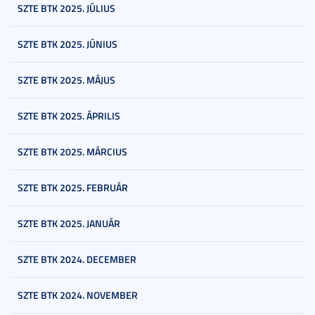
SZTE BTK 2025. JÚLIUS
SZTE BTK 2025. JÚNIUS
SZTE BTK 2025. MÁJUS
SZTE BTK 2025. ÁPRILIS
SZTE BTK 2025. MÁRCIUS
SZTE BTK 2025. FEBRUÁR
SZTE BTK 2025. JANUÁR
SZTE BTK 2024. DECEMBER
SZTE BTK 2024. NOVEMBER