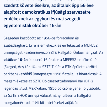
szedett követeléseikre, az általuk épp 56 éve
alapított demokratikus ifjúsági szervezetre
emlékeznek az egykori és mai szegedi
egyetemisták október 16-án.
Szegeden kezdődött az 1956-os forradalom és
szabadságharc. Erre is emlékezik és emlékeztet a MEFESZ
ünnepséget kezdeményező SZTE Hallgatói Önkormányzat. Az
október 16-án
(kedden) 16 órakor a MEFESZ emlékműnél
(Szeged, Ady tér 10., az SZTE TIK és a BTK épülete közötti
parkban) kezdődő ünnepségre 1956 fiataljai is hivatalosak. A
megemlékezés az SZTE Bölcsészettudományi Kar (BTK)
legendás „Aud. Max.”-ában, 1956 bölcsőhelyénél folytatódik:
az SZTE EHÖK ünnepi választmányi ülésén a hallgatói
mozgalomért oda ítélt kitüntetéseket adják át