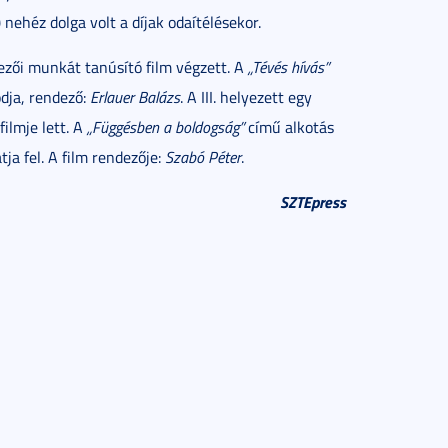
 nehéz dolga volt a díjak odaítélésekor.
endezői munkát tanúsító film végzett. A
„Tévés hívás”
dja, rendező:
Erlauer Balázs
. A III. helyezett egy
ilmje lett. A
„Függésben a boldogság”
című alkotás
tja fel. A film rendezője:
Szabó Péter
.
SZTEpress