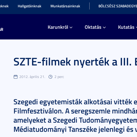
teknek
Hallgatóinknak
Munkatársainknak
BÖLCSÉSZ SZABADEGY
Karunkról
Oktatás
Kutatás
AR
SZTE-filmek nyerték a III. 
2012. április 21.
2 perc
Szegedi egyetemisták alkotásai vitték el
Filmfesztiválon. A seregszemle mindháro
amelyeket a Szegedi Tudományegyete
Médiatudományi Tanszéke jelenlegi és vo