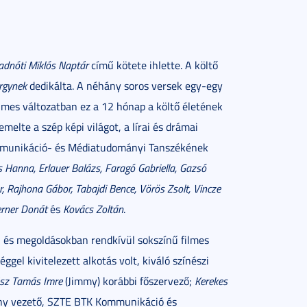
adnóti Miklós Naptár
című kötete ihlette. A költő
rgynek
dedikálta. A néhány soros versek egy-egy
filmes változatban ez a 12 hónap a költő életének
iemelte a szép képi világot, a lírai és drámai
ommunikáció- és Médiatudományi Tanszékének
s Hanna, Erlauer Balázs, Faragó Gabriella, Gazsó
, Rajhona Gábor, Tabajdi Bence, Vörös Zsolt, Vincze
rner Donát
és
Kovács Zoltán
.
n és megoldásokban rendkívül sokszínű filmes
gel kivitelezett alkotás volt, kiváló színészi
sz Tamás Imre
(Jimmy) korábbi főszervező;
Kerekes
ány vezető, SZTE BTK Kommunikáció és