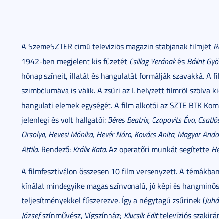
A SzemeSZTER című televíziós magazin stábjának filmjét
R
1942-ben megjelent kis füzetét
Csillag Verának
és
Bálint Gyö
hónap színeit, illatát és hangulatát formálják szavakká. A 
szimbólumává is válik. A zsűri az I. helyzett filmről szólva k
hangulati elemek egységét. A film alkotói az SZTE BTK K
jelenlegi és volt hallgatói:
Béres Beatrix, Czapovits Éva, Csatló
Orsolya, Hevesi Mónika, Hevér Nóra, Kovács Anita, Magyar Andor
Attila.
Rendező:
Králik Kata
. Az operatőri munkát segítette
He
A filmfesztiválon összesen 10 film versenyzett. A témákba
kínálat mindegyike magas színvonalú, jó képi és hangminőség
teljesítményekkel fűszerezve. Így a négytagú zsűrinek (
Juhá
József
színművész, Vígszínház;
Klucsik Edit
televíziós szakir