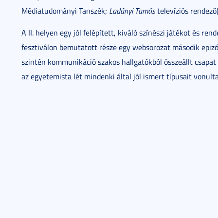
Médiatudományi Tanszék;
Ladányi Tamás
televíziós rendező)
A II. helyen egy jól felépített, kiváló színészi játékot és r
fesztiválon bemutatott része egy websorozat második epizó
szintén kommunikáció szakos hallgatókból összeállt csapat f
az egyetemista lét mindenki által jól ismert típusait vonulta