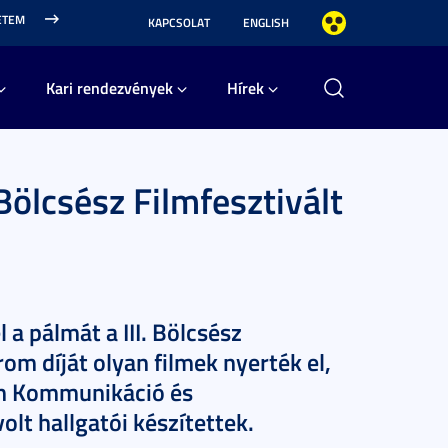
ETEM
KAPCSOLAT
ENGLISH
Kari rendezvények
Hírek
Bölcsész Filmfesztivált
 a pálmát a III. Bölcsész
m díját olyan filmek nyerték el,
m Kommunikáció és
lt hallgatói készítettek.