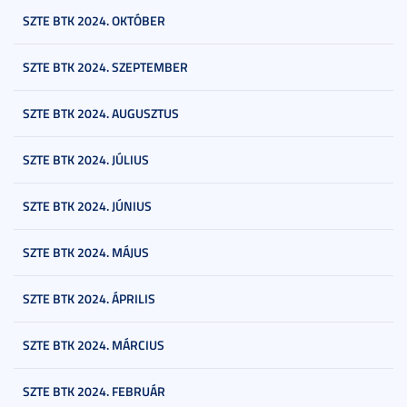
SZTE BTK 2024. OKTÓBER
SZTE BTK 2024. SZEPTEMBER
SZTE BTK 2024. AUGUSZTUS
SZTE BTK 2024. JÚLIUS
SZTE BTK 2024. JÚNIUS
SZTE BTK 2024. MÁJUS
SZTE BTK 2024. ÁPRILIS
SZTE BTK 2024. MÁRCIUS
SZTE BTK 2024. FEBRUÁR