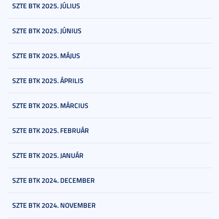
SZTE BTK 2025. JÚLIUS
SZTE BTK 2025. JÚNIUS
SZTE BTK 2025. MÁJUS
SZTE BTK 2025. ÁPRILIS
SZTE BTK 2025. MÁRCIUS
SZTE BTK 2025. FEBRUÁR
SZTE BTK 2025. JANUÁR
SZTE BTK 2024. DECEMBER
SZTE BTK 2024. NOVEMBER