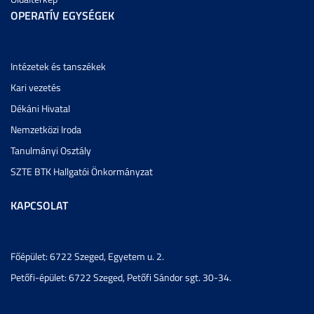
OPERATÍV EGYSÉGEK
Intézetek és tanszékek
Kari vezetés
Dékáni Hivatal
Nemzetközi Iroda
Tanulmányi Osztály
SZTE BTK Hallgatói Önkormányzat
KAPCSOLAT
Főépület: 6722 Szeged, Egyetem u. 2.
Petőfi-épület: 6722 Szeged, Petőfi Sándor sgt. 30-34.