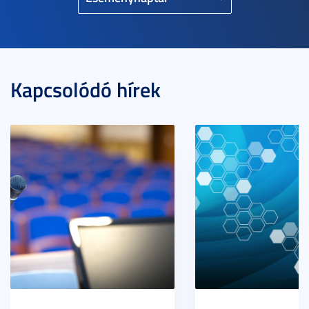
Kapcsolódó hírek