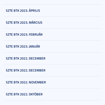
SZTE BTK 2023. ÁPRILIS
SZTE BTK 2023. MÁRCIUS
SZTE BTK 2023. FEBRUÁR
SZTE BTK 2023. JANUÁR
SZTE BTK 2022. DECEMBER
SZTE BTK 2022. DECEMBER
SZTE BTK 2022. NOVEMBER
SZTE BTK 2022. OKTÓBER