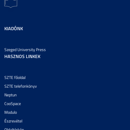
KIADÓNK
Szeged University Press
HASZNOS LINKEK
SZTE főoldal
SZTE telefonkönyv
Neptun
CooSpace
Modulo
Észrevétel
Oldaltérkép