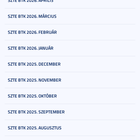
SZTE BTK 2026. ÁPRILIS
SZTE BTK 2026. MÁRCIUS
SZTE BTK 2026. FEBRUÁR
SZTE BTK 2026. JANUÁR
SZTE BTK 2025. DECEMBER
SZTE BTK 2025. NOVEMBER
SZTE BTK 2025. OKTÓBER
SZTE BTK 2025. SZEPTEMBER
SZTE BTK 2025. AUGUSZTUS