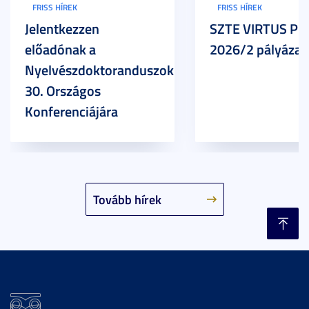
FRISS HÍREK
FRISS HÍREK
Jelentkezzen
SZTE VIRTUS Pr
előadónak a
2026/2 pályázat
Nyelvészdoktoranduszok
30. Országos
Konferenciájára
Tovább hírek