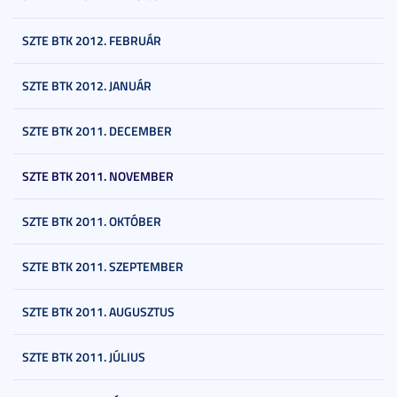
SZTE BTK 2012. FEBRUÁR
SZTE BTK 2012. JANUÁR
SZTE BTK 2011. DECEMBER
SZTE BTK 2011. NOVEMBER
SZTE BTK 2011. OKTÓBER
SZTE BTK 2011. SZEPTEMBER
SZTE BTK 2011. AUGUSZTUS
SZTE BTK 2011. JÚLIUS