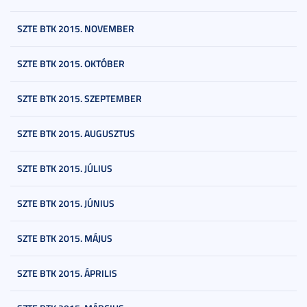
SZTE BTK 2015. NOVEMBER
SZTE BTK 2015. OKTÓBER
SZTE BTK 2015. SZEPTEMBER
SZTE BTK 2015. AUGUSZTUS
SZTE BTK 2015. JÚLIUS
SZTE BTK 2015. JÚNIUS
SZTE BTK 2015. MÁJUS
SZTE BTK 2015. ÁPRILIS