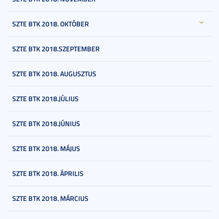
SZTE BTK 2018. OKTÓBER
SZTE BTK 2018.SZEPTEMBER
SZTE BTK 2018. AUGUSZTUS
SZTE BTK 2018.JÚLIUS
SZTE BTK 2018.JÚNIUS
SZTE BTK 2018. MÁJUS
SZTE BTK 2018. ÁPRILIS
SZTE BTK 2018. MÁRCIUS