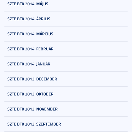
SZTE BTK 2014. MÁJUS
SZTE BTK 2014. ÁPRILIS
SZTE BTK 2014. MÁRCIUS
SZTE BTK 2014. FEBRUÁR
SZTE BTK 2014. JANUÁR
SZTE BTK 2013. DECEMBER
SZTE BTK 2013. OKTÓBER
SZTE BTK 2013. NOVEMBER
SZTE BTK 2013. SZEPTEMBER