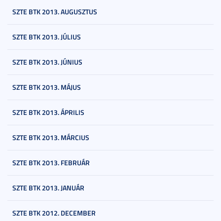
SZTE BTK 2013. AUGUSZTUS
SZTE BTK 2013. JÚLIUS
SZTE BTK 2013. JÚNIUS
SZTE BTK 2013. MÁJUS
SZTE BTK 2013. ÁPRILIS
SZTE BTK 2013. MÁRCIUS
SZTE BTK 2013. FEBRUÁR
SZTE BTK 2013. JANUÁR
SZTE BTK 2012. DECEMBER