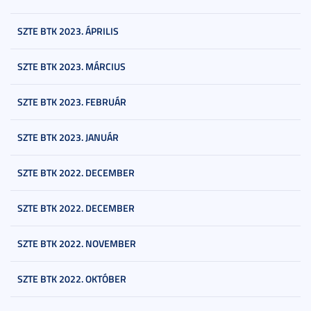
SZTE BTK 2023. ÁPRILIS
SZTE BTK 2023. MÁRCIUS
SZTE BTK 2023. FEBRUÁR
SZTE BTK 2023. JANUÁR
SZTE BTK 2022. DECEMBER
SZTE BTK 2022. DECEMBER
SZTE BTK 2022. NOVEMBER
SZTE BTK 2022. OKTÓBER