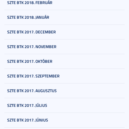
SZTE BTK 2018. FEBRUÁR
SZTE BTK 2018. JANUÁR
SZTE BTK 2017. DECEMBER
SZTE BTK 2017. NOVEMBER
SZTE BTK 2017. OKTÓBER
SZTE BTK 2017. SZEPTEMBER
SZTE BTK 2017. AUGUSZTUS
SZTE BTK 2017. JÚLIUS
SZTE BTK 2017. JÚNIUS