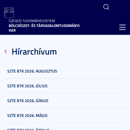
SZEGEDI TUDOMÁNYEGYETEM
BÖLCSÉSZET- ÉS TÁRSADALOMTUDOMÁNYI
Toggl
KAR
navig
Hírarchívum
SZTE BTK 2026. AUGUSZTUS
SZTE BTK 2026. JÚLIUS
SZTE BTK 2026. JÚNIUS
SZTE BTK 2026. MÁJUS