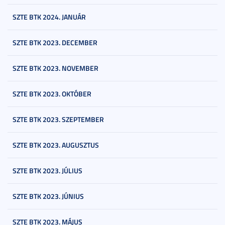
SZTE BTK 2024. JANUÁR
SZTE BTK 2023. DECEMBER
SZTE BTK 2023. NOVEMBER
SZTE BTK 2023. OKTÓBER
SZTE BTK 2023. SZEPTEMBER
SZTE BTK 2023. AUGUSZTUS
SZTE BTK 2023. JÚLIUS
SZTE BTK 2023. JÚNIUS
SZTE BTK 2023. MÁJUS