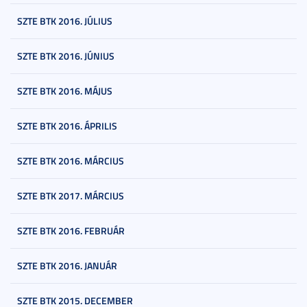
SZTE BTK 2016. JÚLIUS
SZTE BTK 2016. JÚNIUS
SZTE BTK 2016. MÁJUS
SZTE BTK 2016. ÁPRILIS
SZTE BTK 2016. MÁRCIUS
SZTE BTK 2017. MÁRCIUS
SZTE BTK 2016. FEBRUÁR
SZTE BTK 2016. JANUÁR
SZTE BTK 2015. DECEMBER