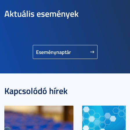
Aktuális események
Eseménynaptár
Kapcsolódó hírek