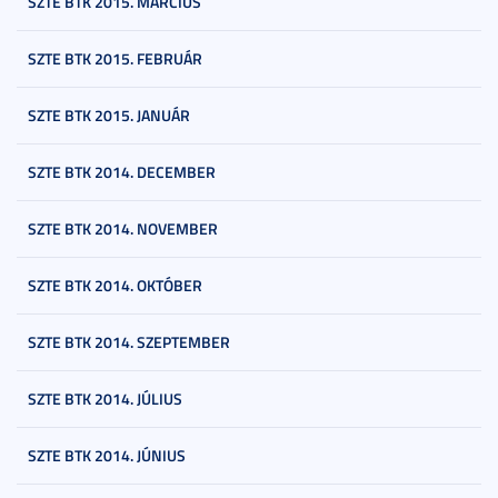
SZTE BTK 2015. MÁRCIUS
SZTE BTK 2015. FEBRUÁR
SZTE BTK 2015. JANUÁR
SZTE BTK 2014. DECEMBER
SZTE BTK 2014. NOVEMBER
SZTE BTK 2014. OKTÓBER
SZTE BTK 2014. SZEPTEMBER
SZTE BTK 2014. JÚLIUS
SZTE BTK 2014. JÚNIUS