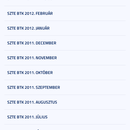
SZTE BTK 2012. FEBRUÁR
SZTE BTK 2012. JANUÁR
SZTE BTK 2011. DECEMBER
SZTE BTK 2011. NOVEMBER
SZTE BTK 2011. OKTÓBER
SZTE BTK 2011. SZEPTEMBER
SZTE BTK 2011. AUGUSZTUS
SZTE BTK 2011. JÚLIUS