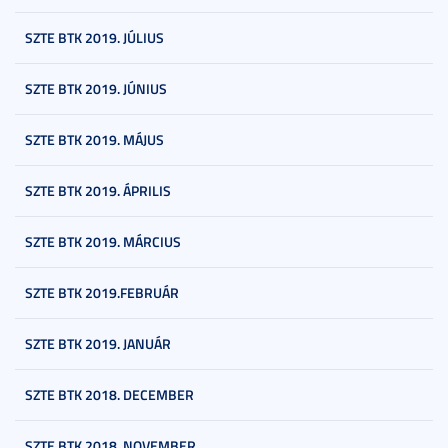
SZTE BTK 2019. JÚLIUS
SZTE BTK 2019. JÚNIUS
SZTE BTK 2019. MÁJUS
SZTE BTK 2019. ÁPRILIS
SZTE BTK 2019. MÁRCIUS
SZTE BTK 2019.FEBRUÁR
SZTE BTK 2019. JANUÁR
SZTE BTK 2018. DECEMBER
SZTE BTK 2018. NOVEMBER