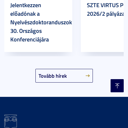
Jelentkezzen
SZTE VIRTUS Pr
előadónak a
2026/2 pályázat
Nyelvészdoktoranduszok
30. Országos
Konferenciájára
Tovább hírek