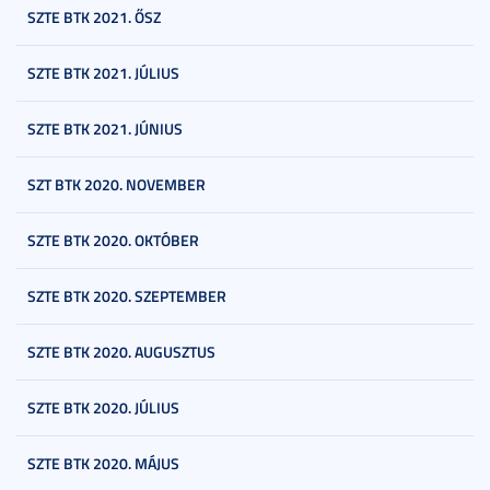
SZTE BTK 2021. ŐSZ
SZTE BTK 2021. JÚLIUS
SZTE BTK 2021. JÚNIUS
SZT BTK 2020. NOVEMBER
SZTE BTK 2020. OKTÓBER
SZTE BTK 2020. SZEPTEMBER
SZTE BTK 2020. AUGUSZTUS
SZTE BTK 2020. JÚLIUS
SZTE BTK 2020. MÁJUS