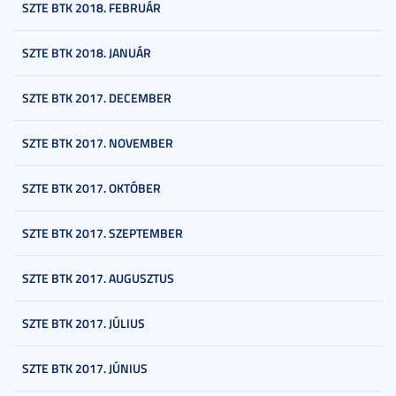
SZTE BTK 2018. FEBRUÁR
SZTE BTK 2018. JANUÁR
SZTE BTK 2017. DECEMBER
SZTE BTK 2017. NOVEMBER
SZTE BTK 2017. OKTÓBER
SZTE BTK 2017. SZEPTEMBER
SZTE BTK 2017. AUGUSZTUS
SZTE BTK 2017. JÚLIUS
SZTE BTK 2017. JÚNIUS