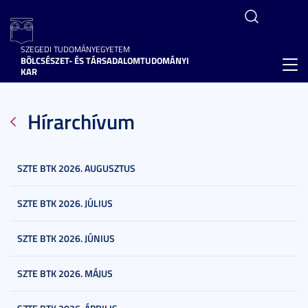
SZEGEDI TUDOMÁNYEGYETEM
BÖLCSÉSZET- ÉS TÁRSADALOMTUDOMÁNYI
Toggl
KAR
navig
Hírarchívum
SZTE BTK 2026. AUGUSZTUS
SZTE BTK 2026. JÚLIUS
SZTE BTK 2026. JÚNIUS
SZTE BTK 2026. MÁJUS