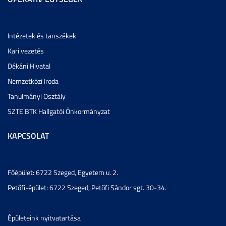
Intézetek és tanszékek
Kari vezetés
Dékáni Hivatal
Nemzetközi Iroda
Tanulmányi Osztály
SZTE BTK Hallgatói Önkormányzat
KAPCSOLAT
Főépület: 6722 Szeged, Egyetem u. 2.
Petőfi-épület: 6722 Szeged, Petőfi Sándor sgt. 30-34.
Épületeink nyitvatartása