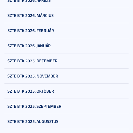
SZTE BTK 2026. ÁPRILIS
SZTE BTK 2026. MÁRCIUS
SZTE BTK 2026. FEBRUÁR
SZTE BTK 2026. JANUÁR
SZTE BTK 2025. DECEMBER
SZTE BTK 2025. NOVEMBER
SZTE BTK 2025. OKTÓBER
SZTE BTK 2025. SZEPTEMBER
SZTE BTK 2025. AUGUSZTUS