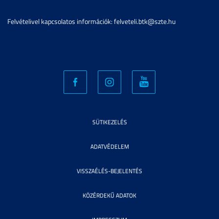
Felvételivel kapcsolatos információk: felveteli.btk@szte.hu
SÜTIKEZELÉS
ADATVÉDELEM
VISSZAÉLÉS-BEJELENTÉS
KÖZÉRDEKŰ ADATOK