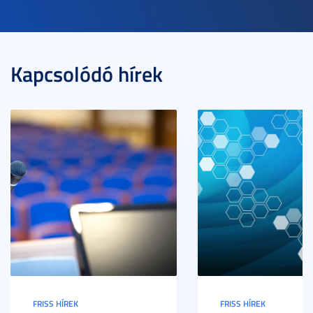
Kapcsolódó hírek
FRISS HÍREK
FRISS HÍREK