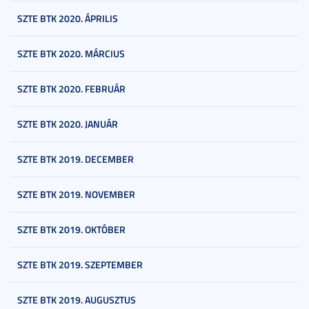
SZTE BTK 2020. ÁPRILIS
SZTE BTK 2020. MÁRCIUS
SZTE BTK 2020. FEBRUÁR
SZTE BTK 2020. JANUÁR
SZTE BTK 2019. DECEMBER
SZTE BTK 2019. NOVEMBER
SZTE BTK 2019. OKTÓBER
SZTE BTK 2019. SZEPTEMBER
SZTE BTK 2019. AUGUSZTUS