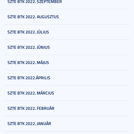
SZTE BTK 2022. SZEPTEMBER
SZTE BTK 2022. AUGUSZTUS
SZTE BTK 2022. JÚLIUS
SZTE BTK 2022. JÚNIUS
SZTE BTK 2022. MÁJUS
SZTE BTK 2022.ÁPRILIS
SZTE BTK 2022. MÁRCIUS
SZTE BTK 2022. FEBRUÁR
SZTE BTK 2022. JANUÁR