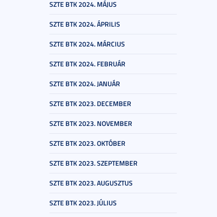
SZTE BTK 2024. MÁJUS
SZTE BTK 2024. ÁPRILIS
SZTE BTK 2024. MÁRCIUS
SZTE BTK 2024. FEBRUÁR
SZTE BTK 2024. JANUÁR
SZTE BTK 2023. DECEMBER
SZTE BTK 2023. NOVEMBER
SZTE BTK 2023. OKTÓBER
SZTE BTK 2023. SZEPTEMBER
SZTE BTK 2023. AUGUSZTUS
SZTE BTK 2023. JÚLIUS