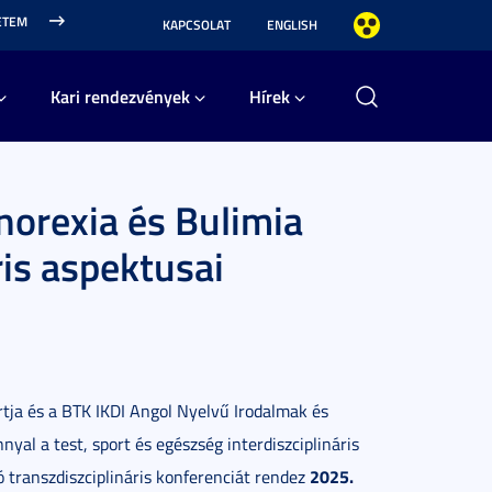
ETEM
KAPCSOLAT
ENGLISH
Kari rendezvények
Hírek
norexia és Bulimia
ris aspektusai
ja és a BTK IKDI Angol Nyelvű Irodalmak és
yal a test, sport és egészség interdiszciplináris
2025.
ó transzdiszciplináris konferenciát rendez