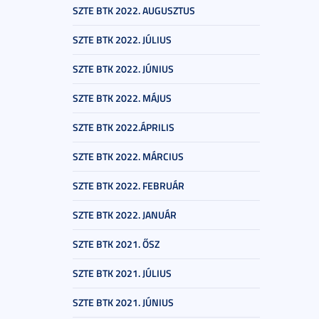
SZTE BTK 2022. AUGUSZTUS
SZTE BTK 2022. JÚLIUS
SZTE BTK 2022. JÚNIUS
SZTE BTK 2022. MÁJUS
SZTE BTK 2022.ÁPRILIS
SZTE BTK 2022. MÁRCIUS
SZTE BTK 2022. FEBRUÁR
SZTE BTK 2022. JANUÁR
SZTE BTK 2021. ŐSZ
SZTE BTK 2021. JÚLIUS
SZTE BTK 2021. JÚNIUS