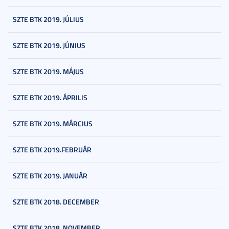
SZTE BTK 2019. JÚLIUS
SZTE BTK 2019. JÚNIUS
SZTE BTK 2019. MÁJUS
SZTE BTK 2019. ÁPRILIS
SZTE BTK 2019. MÁRCIUS
SZTE BTK 2019.FEBRUÁR
SZTE BTK 2019. JANUÁR
SZTE BTK 2018. DECEMBER
SZTE BTK 2018. NOVEMBER