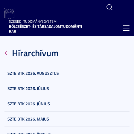
SZEGEDI TUDOMÁNYEGYETEM
BÖLCSÉSZET- ÉS TÁRSADALOMTUDOMÁNYI
Toggl
KAR
navig
Hírarchívum
SZTE BTK 2026. AUGUSZTUS
SZTE BTK 2026. JÚLIUS
SZTE BTK 2026. JÚNIUS
SZTE BTK 2026. MÁJUS