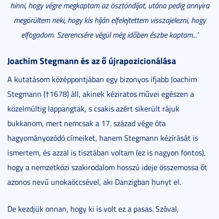
hinni, hogy végre megkaptam az ösztöndíjat, utána pedig annyira
megörültem neki, hogy kis híján elfelejtettem visszajelezni, hogy
elfogadom. Szerencsére végül még időben észbe kaptam..."
Joachim Stegmann és az ő újrapozicionálása
A kutatásom középpontjában egy bizonyos ifjabb Joachim
Stegmann (†1678) áll, akinek kéziratos művei egészen a
közelmúltig lappangtak, s csakis azért sikerült rájuk
bukkanom, mert nemcsak a 17. század vége óta
hagyományozódó címeiket, hanem Stegmann kézírását is
ismertem, és azzal is tisztában voltam (ez is nagyon fontos),
hogy a nemzetközi szakirodalom hosszú ideje összemossa őt
azonos nevű unokaöccsével, aki Danzigban hunyt el.
De kezdjük onnan, hogy ki is volt ez a pasas. Szóval,