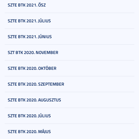
SZTE BTK 2021. ŐSZ
SZTE BTK 2021. JÚLIUS
SZTE BTK 2021. JÚNIUS
SZT BTK 2020. NOVEMBER
SZTE BTK 2020. OKTÓBER
SZTE BTK 2020. SZEPTEMBER
SZTE BTK 2020. AUGUSZTUS
SZTE BTK 2020. JÚLIUS
SZTE BTK 2020. MÁJUS