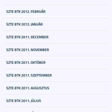
SZTE BTK 2012. FEBRUÁR
SZTE BTK 2012. JANUÁR
SZTE BTK 2011. DECEMBER
SZTE BTK 2011. NOVEMBER
SZTE BTK 2011. OKTÓBER
SZTE BTK 2011. SZEPTEMBER
SZTE BTK 2011. AUGUSZTUS
SZTE BTK 2011. JÚLIUS