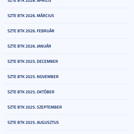
SZTE BTK 2026. ÁPRILIS
SZTE BTK 2026. MÁRCIUS
SZTE BTK 2026. FEBRUÁR
SZTE BTK 2026. JANUÁR
SZTE BTK 2025. DECEMBER
SZTE BTK 2025. NOVEMBER
SZTE BTK 2025. OKTÓBER
SZTE BTK 2025. SZEPTEMBER
SZTE BTK 2025. AUGUSZTUS