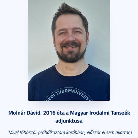
Molnár Dávid, 2016 óta a Magyar Irodalmi Tanszék
adjunktusa
"Mivel többször próbálkoztam korábban, először el sem akartam