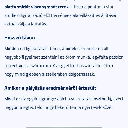
platformizált viszonyrendszere
áll. Ezen a ponton a star
studies digitalizáció előtt érvényes alapállásait és állításait
aktualizálja a kutatás.
Hosszú távon…
Minden eddigi kutatási téma, aminek szerencsém volt
nagyobb figyelmet szentelni az öröm munka, egyfajta passion
project volt a számomra. Az egyetlen hosszú távú célom,
hogy mindig ebben a szellemben dolgozhassak.
Amikor a pályázás eredményéről értesült
Mivel ez az egyik legrangosabb hazai kutatási ösztöndíj, ezért
nagyon megtisztelő, hogy bekerültem a nyertesek közé.