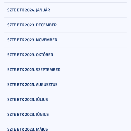
SZTE BTK 2024. JANUÁR
SZTE BTK 2023. DECEMBER
SZTE BTK 2023. NOVEMBER
SZTE BTK 2023. OKTÓBER
SZTE BTK 2023. SZEPTEMBER
SZTE BTK 2023. AUGUSZTUS
SZTE BTK 2023. JÚLIUS
SZTE BTK 2023. JÚNIUS
SZTE BTK 2023. MÁJUS