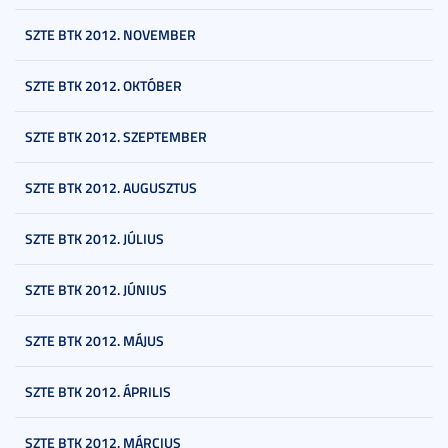
SZTE BTK 2012. NOVEMBER
SZTE BTK 2012. OKTÓBER
SZTE BTK 2012. SZEPTEMBER
SZTE BTK 2012. AUGUSZTUS
SZTE BTK 2012. JÚLIUS
SZTE BTK 2012. JÚNIUS
SZTE BTK 2012. MÁJUS
SZTE BTK 2012. ÁPRILIS
SZTE BTK 2012. MÁRCIUS