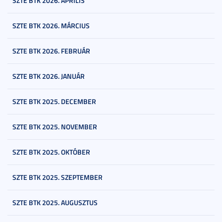
SZTE BTK 2026. ÁPRILIS
SZTE BTK 2026. MÁRCIUS
SZTE BTK 2026. FEBRUÁR
SZTE BTK 2026. JANUÁR
SZTE BTK 2025. DECEMBER
SZTE BTK 2025. NOVEMBER
SZTE BTK 2025. OKTÓBER
SZTE BTK 2025. SZEPTEMBER
SZTE BTK 2025. AUGUSZTUS