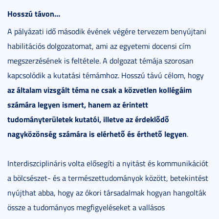
Hosszú távon…
A pályázati idő második évének végére tervezem benyújtani
habilitációs dolgozatomat, ami az egyetemi docensi cím
megszerzésének is feltétele. A dolgozat témája szorosan
kapcsolódik a kutatási témámhoz. Hosszú távú célom, hogy
az általam vizsgált téma ne csak a közvetlen kollégáim
számára legyen ismert, hanem az érintett
tudományterületek kutatói, illetve az érdeklődő
nagyközönség számára is elérhető és érthető legyen
.
Interdiszciplináris volta elősegíti a nyitást és kommunikációt
a bölcsészet- és a természettudományok között, betekintést
nyújthat abba, hogy az ókori társadalmak hogyan hangolták
össze a tudományos megfigyeléseket a vallásos