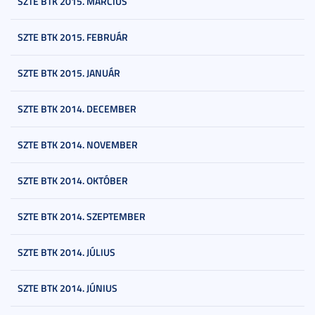
SZTE BTK 2015. MÁRCIUS
SZTE BTK 2015. FEBRUÁR
SZTE BTK 2015. JANUÁR
SZTE BTK 2014. DECEMBER
SZTE BTK 2014. NOVEMBER
SZTE BTK 2014. OKTÓBER
SZTE BTK 2014. SZEPTEMBER
SZTE BTK 2014. JÚLIUS
SZTE BTK 2014. JÚNIUS