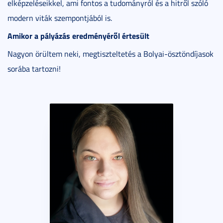
elképzeléseikkel, ami fontos a tudományról és a hitről szóló
modern viták szempontjából is.
Amikor a pályázás eredményéről értesült
Nagyon örültem neki, megtiszteltetés a Bolyai-ösztöndíjasok
sorába tartozni!