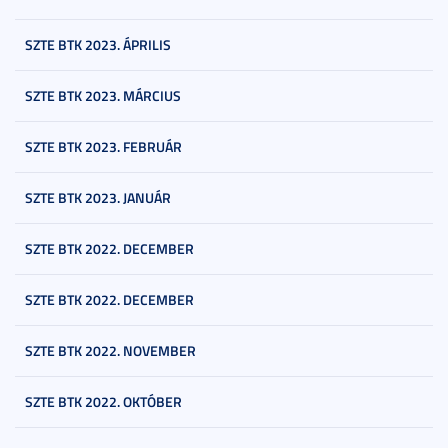
SZTE BTK 2023. ÁPRILIS
SZTE BTK 2023. MÁRCIUS
SZTE BTK 2023. FEBRUÁR
SZTE BTK 2023. JANUÁR
SZTE BTK 2022. DECEMBER
SZTE BTK 2022. DECEMBER
SZTE BTK 2022. NOVEMBER
SZTE BTK 2022. OKTÓBER