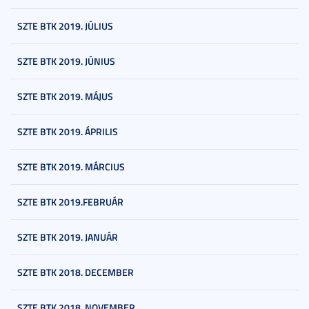
SZTE BTK 2019. JÚLIUS
SZTE BTK 2019. JÚNIUS
SZTE BTK 2019. MÁJUS
SZTE BTK 2019. ÁPRILIS
SZTE BTK 2019. MÁRCIUS
SZTE BTK 2019.FEBRUÁR
SZTE BTK 2019. JANUÁR
SZTE BTK 2018. DECEMBER
SZTE BTK 2018. NOVEMBER