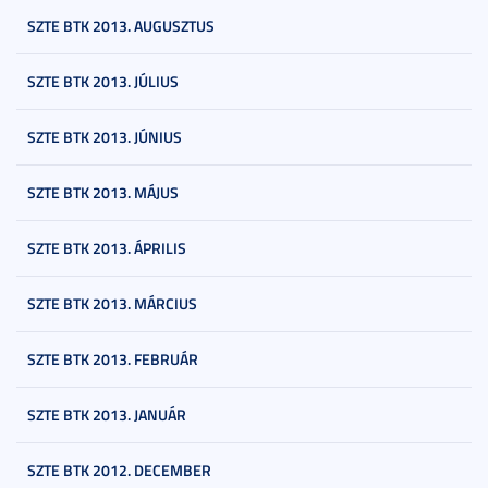
SZTE BTK 2013. AUGUSZTUS
SZTE BTK 2013. JÚLIUS
SZTE BTK 2013. JÚNIUS
SZTE BTK 2013. MÁJUS
SZTE BTK 2013. ÁPRILIS
SZTE BTK 2013. MÁRCIUS
SZTE BTK 2013. FEBRUÁR
SZTE BTK 2013. JANUÁR
SZTE BTK 2012. DECEMBER