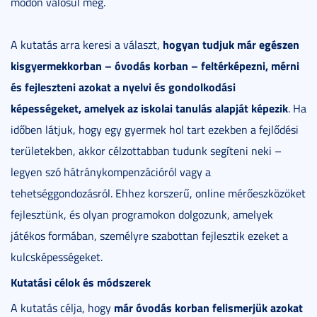
módon valósul meg.
hogyan tudjuk már egészen
A kutatás arra keresi a választ,
kisgyermekkorban – óvodás korban – feltérképezni, mérni
és fejleszteni azokat a nyelvi és gondolkodási
képességeket, amelyek az iskolai tanulás alapját képezik
. Ha
időben látjuk, hogy egy gyermek hol tart ezekben a fejlődési
területekben, akkor célzottabban tudunk segíteni neki –
legyen szó hátránykompenzációról vagy a
tehetséggondozásról. Ehhez korszerű, online mérőeszközöket
fejlesztünk, és olyan programokon dolgozunk, amelyek
játékos formában, személyre szabottan fejlesztik ezeket a
kulcsképességeket.
Kutatási célok és módszerek
már óvodás korban felismerjük azokat
A kutatás célja, hogy