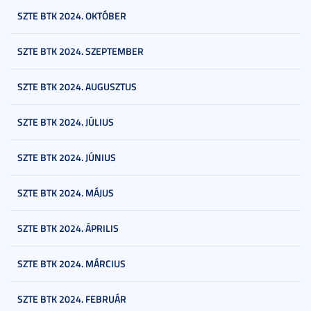
SZTE BTK 2024. OKTÓBER
SZTE BTK 2024. SZEPTEMBER
SZTE BTK 2024. AUGUSZTUS
SZTE BTK 2024. JÚLIUS
SZTE BTK 2024. JÚNIUS
SZTE BTK 2024. MÁJUS
SZTE BTK 2024. ÁPRILIS
SZTE BTK 2024. MÁRCIUS
SZTE BTK 2024. FEBRUÁR