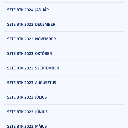
SZTE BTK 2024. JANUÁR
SZTE BTK 2023. DECEMBER
SZTE BTK 2023. NOVEMBER
SZTE BTK 2023. OKTÓBER
SZTE BTK 2023. SZEPTEMBER
SZTE BTK 2023. AUGUSZTUS
SZTE BTK 2023. JÚLIUS
SZTE BTK 2023. JÚNIUS
SZTE BTK 2023. MÁJUS