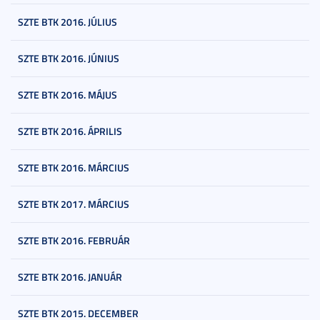
SZTE BTK 2016. JÚLIUS
SZTE BTK 2016. JÚNIUS
SZTE BTK 2016. MÁJUS
SZTE BTK 2016. ÁPRILIS
SZTE BTK 2016. MÁRCIUS
SZTE BTK 2017. MÁRCIUS
SZTE BTK 2016. FEBRUÁR
SZTE BTK 2016. JANUÁR
SZTE BTK 2015. DECEMBER