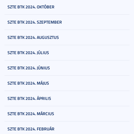
SZTE BTK 2024. OKTÓBER
SZTE BTK 2024. SZEPTEMBER
SZTE BTK 2024. AUGUSZTUS
SZTE BTK 2024. JÚLIUS
SZTE BTK 2024. JÚNIUS
SZTE BTK 2024. MÁJUS
SZTE BTK 2024. ÁPRILIS
SZTE BTK 2024. MÁRCIUS
SZTE BTK 2024. FEBRUÁR