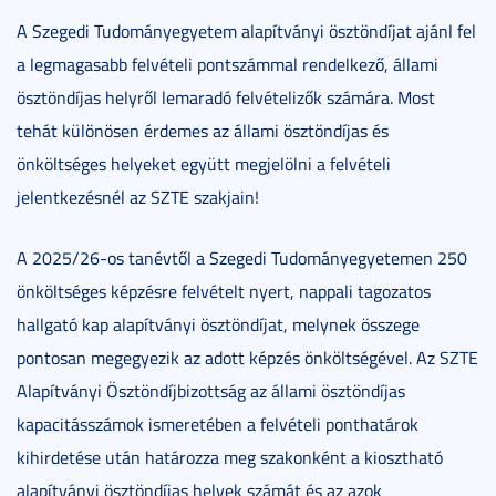
A Szegedi Tudományegyetem alapítványi ösztöndíjat ajánl fel
a legmagasabb felvételi pontszámmal rendelkező, állami
ösztöndíjas helyről lemaradó felvételizők számára. Most
tehát különösen érdemes az állami ösztöndíjas és
önköltséges helyeket együtt megjelölni a felvételi
jelentkezésnél az SZTE szakjain!
A 2025/26-os tanévtől a Szegedi Tudományegyetemen 250
önköltséges képzésre felvételt nyert, nappali tagozatos
hallgató kap alapítványi ösztöndíjat, melynek összege
pontosan megegyezik az adott képzés önköltségével. Az SZTE
Alapítványi Ösztöndíjbizottság az állami ösztöndíjas
kapacitásszámok ismeretében a felvételi ponthatárok
kihirdetése után határozza meg szakonként a kiosztható
alapítványi ösztöndíjas helyek számát és az azok