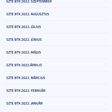
SZTE BTK 2022. SZEPTEMBER
SZTE BTK 2022. AUGUSZTUS
SZTE BTK 2022. JÚLIUS
SZTE BTK 2022. JÚNIUS
SZTE BTK 2022. MÁJUS
SZTE BTK 2022.ÁPRILIS
SZTE BTK 2022. MÁRCIUS
SZTE BTK 2022. FEBRUÁR
SZTE BTK 2022. JANUÁR