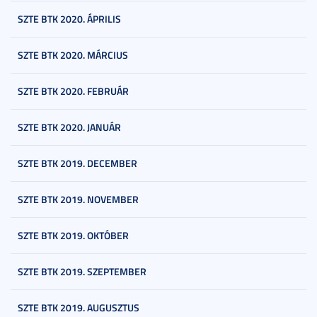
SZTE BTK 2020. ÁPRILIS
SZTE BTK 2020. MÁRCIUS
SZTE BTK 2020. FEBRUÁR
SZTE BTK 2020. JANUÁR
SZTE BTK 2019. DECEMBER
SZTE BTK 2019. NOVEMBER
SZTE BTK 2019. OKTÓBER
SZTE BTK 2019. SZEPTEMBER
SZTE BTK 2019. AUGUSZTUS