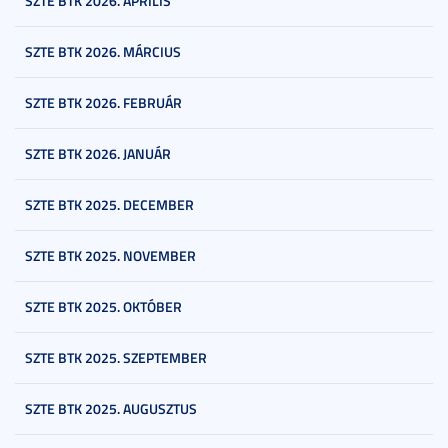
SZTE BTK 2026. ÁPRILIS
SZTE BTK 2026. MÁRCIUS
SZTE BTK 2026. FEBRUÁR
SZTE BTK 2026. JANUÁR
SZTE BTK 2025. DECEMBER
SZTE BTK 2025. NOVEMBER
SZTE BTK 2025. OKTÓBER
SZTE BTK 2025. SZEPTEMBER
SZTE BTK 2025. AUGUSZTUS