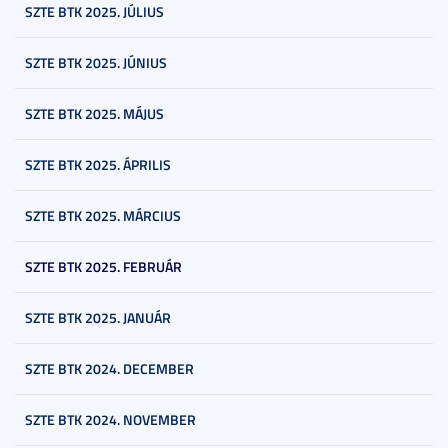
SZTE BTK 2025. JÚLIUS
SZTE BTK 2025. JÚNIUS
SZTE BTK 2025. MÁJUS
SZTE BTK 2025. ÁPRILIS
SZTE BTK 2025. MÁRCIUS
SZTE BTK 2025. FEBRUÁR
SZTE BTK 2025. JANUÁR
SZTE BTK 2024. DECEMBER
SZTE BTK 2024. NOVEMBER