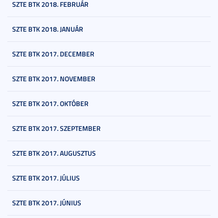
SZTE BTK 2018. FEBRUÁR
SZTE BTK 2018. JANUÁR
SZTE BTK 2017. DECEMBER
SZTE BTK 2017. NOVEMBER
SZTE BTK 2017. OKTÓBER
SZTE BTK 2017. SZEPTEMBER
SZTE BTK 2017. AUGUSZTUS
SZTE BTK 2017. JÚLIUS
SZTE BTK 2017. JÚNIUS