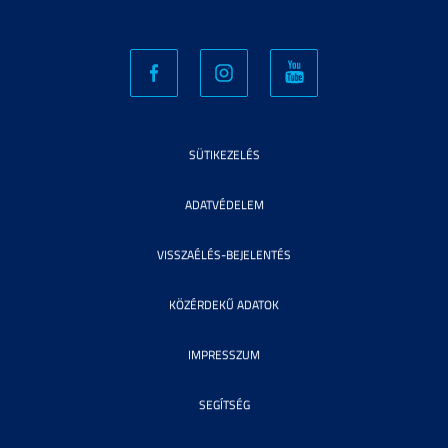
SÜTIKEZELÉS
ADATVÉDELEM
VISSZAÉLÉS-BEJELENTÉS
KÖZÉRDEKŰ ADATOK
IMPRESSZUM
SEGÍTSÉG