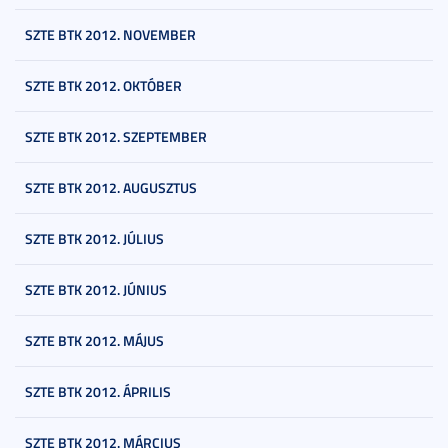
SZTE BTK 2012. NOVEMBER
SZTE BTK 2012. OKTÓBER
SZTE BTK 2012. SZEPTEMBER
SZTE BTK 2012. AUGUSZTUS
SZTE BTK 2012. JÚLIUS
SZTE BTK 2012. JÚNIUS
SZTE BTK 2012. MÁJUS
SZTE BTK 2012. ÁPRILIS
SZTE BTK 2012. MÁRCIUS