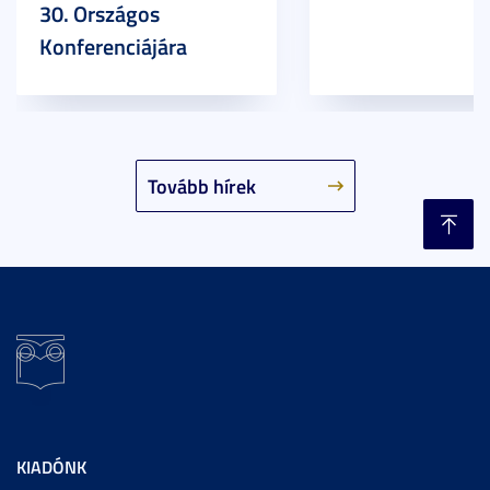
30. Országos
Konferenciájára
Tovább hírek
KIADÓNK