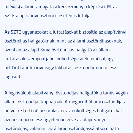
féléves) állami támogatási kedvezmény a képzési időt az
SZTE alapítványi ösztöndíj esetén is kitolja.
Az SZTE ugyanazokat a juttatásokat biztosítja az alapítványi
ösztöndíjas hallgatóknak, mint az állami ösztöndíjasoknak,
azonban az alapítványi ösztöndíjas hallgató az állami
juttatások szempontjából önköltségesnek minősül, így
például tanulmányi vagy lakhatási ösztöndíjra nem lesz
jogosult.
A legkiválóbb alapítványi ösztöndíjas hallgatók a tanév végén
állami ösztöndíjat kaphatnak. A megürült állami ösztöndíjas
helyekre történő besoroláskor az önköltséges hallgatókkal
azonos módon lesz figyelembe véve az alapítványi
ösztöndíjas, valamint az állami ösztöndíjassá átsorolható