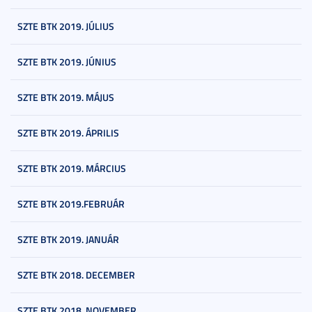
SZTE BTK 2019. JÚLIUS
SZTE BTK 2019. JÚNIUS
SZTE BTK 2019. MÁJUS
SZTE BTK 2019. ÁPRILIS
SZTE BTK 2019. MÁRCIUS
SZTE BTK 2019.FEBRUÁR
SZTE BTK 2019. JANUÁR
SZTE BTK 2018. DECEMBER
SZTE BTK 2018. NOVEMBER