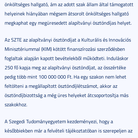
önköltséges hallgató, ám az adott szak állam által támogatott
helyeinek hiányában mégsem átsorolt önköltséges hallgató
megkaphat egy megüresedett alapítványi ösztöndíjas helyet.
Az SZTE az alapítványi ösztöndíjat a Kulturális és Innovációs
Minisztériummal (KIM) kötött finanszírozási szerződésben
foglaltak alapján kapott bevételekből működteti. Induláskor
250 fő kapja meg az alapítványi ösztöndíjat, az összértéke
pedig több mint 100 000 000 Ft. Ha egy szakon nem lehet
feltölteni a megállapított ösztöndíjlétszámot, akkor az
ösztöndíjbizottság a még üres helyeket átcsoportosítja más
szakokhoz.
A Szegedi Tudományegyetem kezdeményezi, hogy a
későbbiekben már a felvételi tájékoztatóban is szerepeljen az