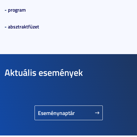
-
program
-
absztraktfüzet
Aktuális események
Eseménynaptár