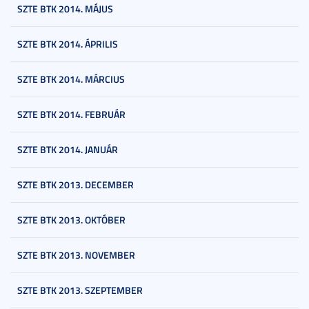
SZTE BTK 2014. MÁJUS
SZTE BTK 2014. ÁPRILIS
SZTE BTK 2014. MÁRCIUS
SZTE BTK 2014. FEBRUÁR
SZTE BTK 2014. JANUÁR
SZTE BTK 2013. DECEMBER
SZTE BTK 2013. OKTÓBER
SZTE BTK 2013. NOVEMBER
SZTE BTK 2013. SZEPTEMBER