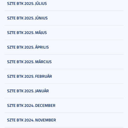
SZTE BTK 2025. JÚLIUS
SZTE BTK 2025. JÚNIUS
SZTE BTK 2025. MÁJUS
SZTE BTK 2025. ÁPRILIS
SZTE BTK 2025. MÁRCIUS
SZTE BTK 2025. FEBRUÁR
SZTE BTK 2025. JANUÁR
SZTE BTK 2024. DECEMBER
SZTE BTK 2024. NOVEMBER