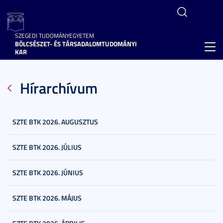
SZEGEDI TUDOMÁNYEGYETEM
BÖLCSÉSZET- ÉS TÁRSADALOMTUDOMÁNYI
Toggl
KAR
navig
Hírarchívum
SZTE BTK 2026. AUGUSZTUS
SZTE BTK 2026. JÚLIUS
SZTE BTK 2026. JÚNIUS
SZTE BTK 2026. MÁJUS