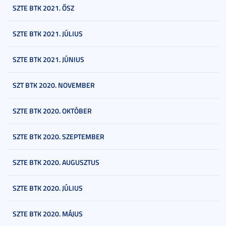
SZTE BTK 2021. ŐSZ
SZTE BTK 2021. JÚLIUS
SZTE BTK 2021. JÚNIUS
SZT BTK 2020. NOVEMBER
SZTE BTK 2020. OKTÓBER
SZTE BTK 2020. SZEPTEMBER
SZTE BTK 2020. AUGUSZTUS
SZTE BTK 2020. JÚLIUS
SZTE BTK 2020. MÁJUS