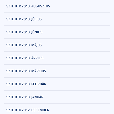
SZTE BTK 2013. AUGUSZTUS
SZTE BTK 2013. JÚLIUS
SZTE BTK 2013. JÚNIUS
SZTE BTK 2013. MÁJUS
SZTE BTK 2013. ÁPRILIS
SZTE BTK 2013. MÁRCIUS
SZTE BTK 2013. FEBRUÁR
SZTE BTK 2013. JANUÁR
SZTE BTK 2012. DECEMBER