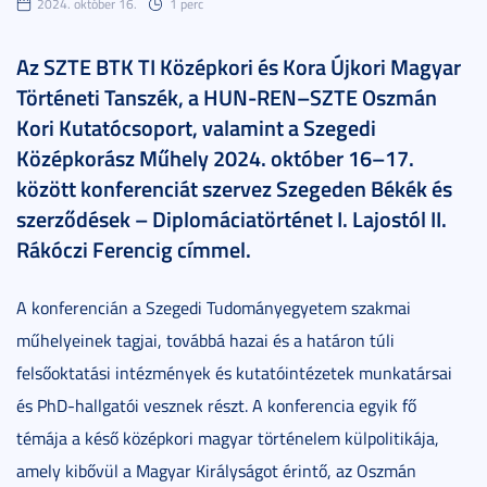
2024. október 16.
1 perc
Az SZTE BTK TI Középkori és Kora Újkori Magyar
Történeti Tanszék, a HUN-REN–SZTE Oszmán
Kori Kutatócsoport, valamint a Szegedi
Középkorász Műhely 2024. október 16–17.
között konferenciát szervez Szegeden Békék és
szerződések – Diplomáciatörténet I. Lajostól II.
Rákóczi Ferencig címmel.
A konferencián a Szegedi Tudományegyetem szakmai
műhelyeinek tagjai, továbbá hazai és a határon túli
felsőoktatási intézmények és kutatóintézetek munkatársai
és PhD-hallgatói vesznek részt. A konferencia egyik fő
témája a késő középkori magyar történelem külpolitikája,
amely kibővül a Magyar Királyságot érintő, az Oszmán