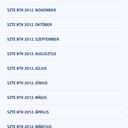
SZTE BTK 2012. NOVEMBER
SZTE BTK 2012. OKTÓBER
SZTE BTK 2012. SZEPTEMBER
SZTE BTK 2012. AUGUSZTUS
SZTE BTK 2012. JÚLIUS
SZTE BTK 2012. JÚNIUS
SZTE BTK 2012. MÁJUS
SZTE BTK 2012. ÁPRILIS
SZTE BTK 2012. MÁRCIUS