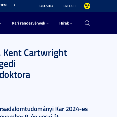
ETEM
KAPCSOLAT
ENGLISH
Kari rendezvények
Hírek
. Kent Cartwright
gedi
doktora
 Társadalomtudományi Kar 2024-es
november 9-én veszi át