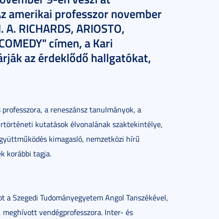
Az amerikai professzor november
"I. A. RICHARDS, ARIOSTO,
OMEDY" címen, a Kari
rják az érdeklődő hallgatókat,
s professzora, a reneszánsz tanulmányok, a
rtörténeti kutatások élvonalának szaktekintélye,
 együttműködés kimagasló, nemzetközi hírű
k korábbi tagja.
atot a Szegedi Tudományegyetem Angol Tanszékével,
ő, meghívott vendégprofesszora. Inter- és