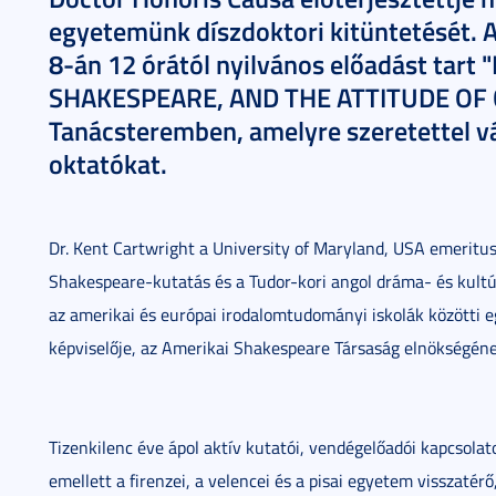
egyetemünk díszdoktori kitüntetését. 
8-án 12 órától nyilvános előadást tart 
SHAKESPEARE, AND THE ATTITUDE OF C
Tanácsteremben, amelyre szeretettel vá
oktatókat.
Dr. Kent Cartwright a University of Maryland, USA emeritu
Shakespeare-kutatás és a Tudor-kori angol dráma- és kultú
az amerikai és európai irodalomtudományi iskolák közötti
képviselője, az Amerikai Shakespeare Társaság elnökségéne
Tizenkilenc éve ápol aktív kutatói, vendégelőadói kapcsol
emellett a firenzei, a velencei és a pisai egyetem visszatér