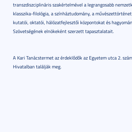
transzdiszciplináris szakértelmével a legrangosabb nemzetk
klasszika-filológia, a színháztudomány, a művészettörténe
kutatói, oktatói, hálózatfejlesztői központokat és hagyom
Szövetségének elnökeként szerzett tapasztalatait.
A Kari Tanácstermet az érdeklődők az Egyetem utca 2. szám
Hivatalban találják meg.