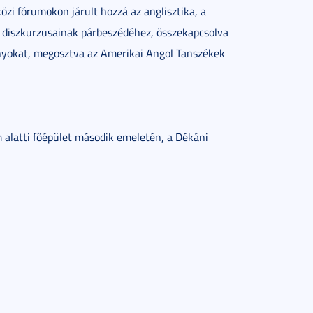
özi fórumokon járult hozzá az anglisztika, a
t diszkurzusainak párbeszédéhez, összekapcsolva
ányokat, megosztva az Amerikai Angol Tanszékek
 alatti főépület második emeletén, a Dékáni