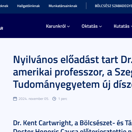
teknek
Hallgatóinknak
Munkatársainknak
BÖLCSÉSZ SZABADEGY
Karunkról
Oktatás
Kutatás
AR
Nyilvános előadást tart Dr
amerikai professzor, a Sze
Tudományegyetem új dísz
2024. november 05.
1 perc
Dr. Kent Cartwright, a Bölcsészet- és
Doctor Honoris Causa előterjesztettje 