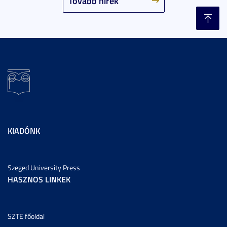
Tovább hírek
KIADÓNK
Szeged University Press
HASZNOS LINKEK
SZTE főoldal