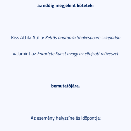
az eddig megjelent kötetek:
Kiss Attila Atilla:
Kettős anatómia Shakespeare színpadán
valamint az
Entartete Kunst avagy az elfajzott művészet
bemutatójára.
Az esemény helyszíne és időpontja: