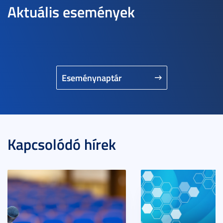
Aktuális események
Eseménynaptár
Kapcsolódó hírek