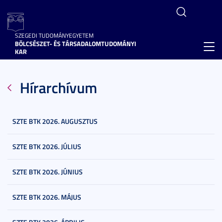
SZEGEDI TUDOMÁNYEGYETEM
BÖLCSÉSZET- ÉS TÁRSADALOMTUDOMÁNYI
Toggl
KAR
navig
Hírarchívum
SZTE BTK 2026. AUGUSZTUS
SZTE BTK 2026. JÚLIUS
SZTE BTK 2026. JÚNIUS
SZTE BTK 2026. MÁJUS