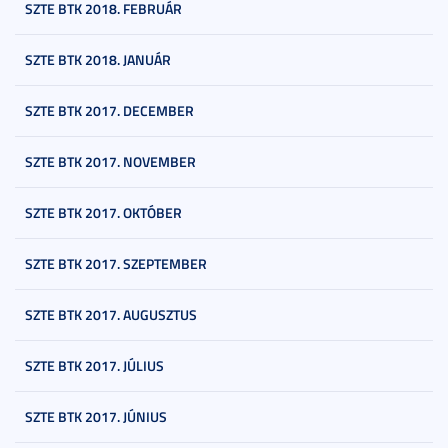
SZTE BTK 2018. FEBRUÁR
SZTE BTK 2018. JANUÁR
SZTE BTK 2017. DECEMBER
SZTE BTK 2017. NOVEMBER
SZTE BTK 2017. OKTÓBER
SZTE BTK 2017. SZEPTEMBER
SZTE BTK 2017. AUGUSZTUS
SZTE BTK 2017. JÚLIUS
SZTE BTK 2017. JÚNIUS