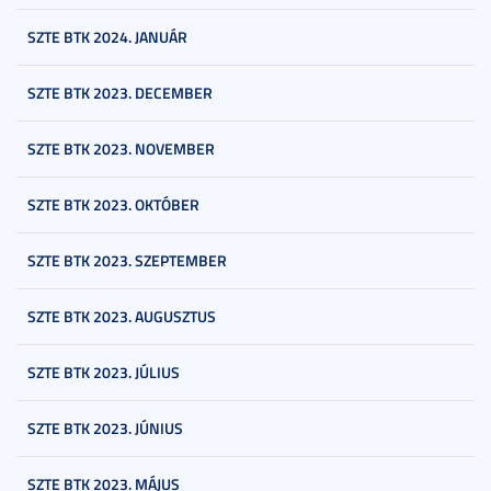
SZTE BTK 2024. JANUÁR
SZTE BTK 2023. DECEMBER
SZTE BTK 2023. NOVEMBER
SZTE BTK 2023. OKTÓBER
SZTE BTK 2023. SZEPTEMBER
SZTE BTK 2023. AUGUSZTUS
SZTE BTK 2023. JÚLIUS
SZTE BTK 2023. JÚNIUS
SZTE BTK 2023. MÁJUS