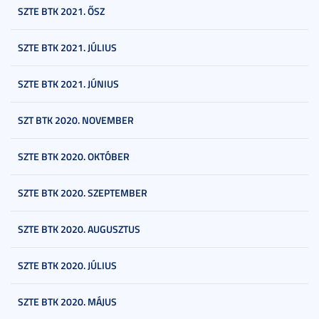
SZTE BTK 2021. ŐSZ
SZTE BTK 2021. JÚLIUS
SZTE BTK 2021. JÚNIUS
SZT BTK 2020. NOVEMBER
SZTE BTK 2020. OKTÓBER
SZTE BTK 2020. SZEPTEMBER
SZTE BTK 2020. AUGUSZTUS
SZTE BTK 2020. JÚLIUS
SZTE BTK 2020. MÁJUS