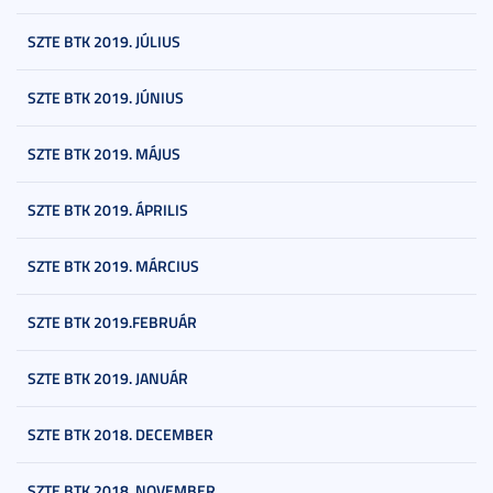
SZTE BTK 2019. JÚLIUS
SZTE BTK 2019. JÚNIUS
SZTE BTK 2019. MÁJUS
SZTE BTK 2019. ÁPRILIS
SZTE BTK 2019. MÁRCIUS
SZTE BTK 2019.FEBRUÁR
SZTE BTK 2019. JANUÁR
SZTE BTK 2018. DECEMBER
SZTE BTK 2018. NOVEMBER