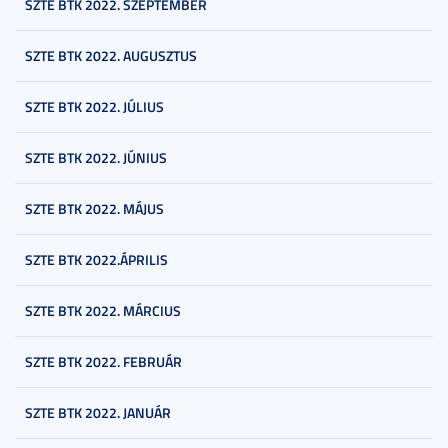
SZTE BTK 2022. SZEPTEMBER
SZTE BTK 2022. AUGUSZTUS
SZTE BTK 2022. JÚLIUS
SZTE BTK 2022. JÚNIUS
SZTE BTK 2022. MÁJUS
SZTE BTK 2022.ÁPRILIS
SZTE BTK 2022. MÁRCIUS
SZTE BTK 2022. FEBRUÁR
SZTE BTK 2022. JANUÁR