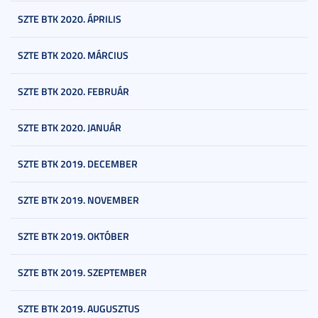
SZTE BTK 2020. ÁPRILIS
SZTE BTK 2020. MÁRCIUS
SZTE BTK 2020. FEBRUÁR
SZTE BTK 2020. JANUÁR
SZTE BTK 2019. DECEMBER
SZTE BTK 2019. NOVEMBER
SZTE BTK 2019. OKTÓBER
SZTE BTK 2019. SZEPTEMBER
SZTE BTK 2019. AUGUSZTUS