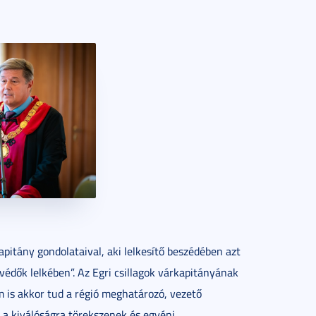
itány gondolataival, aki lelkesítő beszédében azt
édők lelkében”. Az Egri csillagok várkapitányának
is akkor tud a régió meghatározó, vezető
ai a kiválóságra törekszenek és egyéni