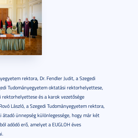
yegyetem rektora, Dr. Fendler Judit, a Szegedi
egedi Tudományegyetem oktatási rektorhelyettese,
i rektorhelyettese és a karok vezetősége
r. Rovó László, a Szegedi Tudományegyetem rektora,
kai átadó ünnepség különlegessége, hogy már két
sból adódó erő, amelyet a EUGLOH éves
i.