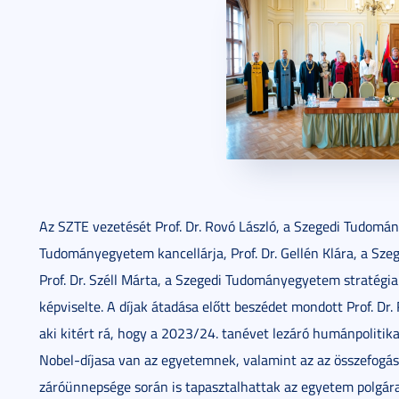
Az SZTE vezetését Prof. Dr. Rovó László, a Szegedi Tudomán
Tudományegyetem kancellárja, Prof. Dr. Gellén Klára, a Sz
Prof. Dr. Széll Márta, a Szegedi Tudományegyetem stratégia
képviselte. A díjak átadása előtt beszédet mondott Prof. D
aki kitért rá, hogy a 2023/24. tanévet lezáró humánpoliti
Nobel-díjasa van az egyetemnek, valamint az az összefogá
záróünnepsége során is tapasztalhattak az egyetem polgára