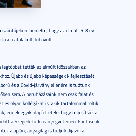
köszöntőjében kiemelte, hogy az elmúlt 5-8 év
ősen átalakult, kibővült.
a legtöbbet tették az elmúlt időszakban az
khoz. Újabb és újabb képességek kifejlesztését
áború és a Covid-járvány ellenére is tudtunk
jövőben sem. A beruházásaink nem csak falat és
 és olyan kollégákat is, akik tartalommal töltik
nk, ennek egyik alapfeltétele, hogy teljesítsük a
 adott a Szegedi Tudományegyetemen. Fontosnak
k alapján, anyagilag is tudjuk díjazni a