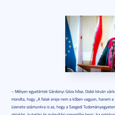
– Mélyen egyetértek Gárdonyi Géza hőse, Dobó István várkap
mondta, hogy „A falak ereje nem a kőben vagyon, hanem a v
üzenete számunkra is az, hogy a Szegedi Tudományegyetem 
oktatási, kutatási és gyógyítási szereplője lenni, ha polgár