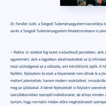
Dr. Fendler Judit, a Szegedi Tudományegyetem kancellárja 
során a Szegedi Tudományegyetem feladatrendszere is jelent
– Rektor úr azokkal fog kezet a következő percekben, akik 
egyetemért, akik a legjobban alkalmazkodtak az új kihíváso
teszi szükségessé az a változás, ami körülöttünk zajlik. A h
fejlődni, fejleszteni és ezek a folyamatok nem állnak le a 
maltert jelentettek, hanem modern eszközöket, innovációkat
meg az újításokat. A bérek fejlesztését is folytatni szeretné
szerződésünkben szereplő indikátorokat, de ehhez minden
tartom, hogy normatív módon előre meghatározott szemponto