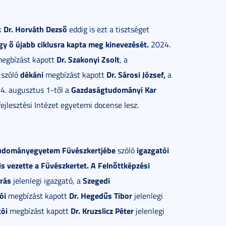
Dr. Horváth Dezső
k
eddig is ezt a tisztséget
gy ő újabb ciklusra kapta meg kinevezését.
2024.
Dr. Szakonyi Zsolt
egbízást kapott
, a
dékáni
Dr. Sárosi József,
szóló
megbízást kapott
a
Gazdaságtudományi Kar
4. augusztus 1-től a
ejlesztési Intézet egyetemi docense lesz.
Tudományegyetem
Füvészkertjébe
igazgatói
szóló
s vezette a Füvészkertet. A
Felnőttképzési
rás
Szegedi
jelenlegi igazgató, a
ói
Dr. Hegedűs Tibor
megbízást kapott
jelenlegi
tói
Dr. Kruzslicz Péter
megbízást kapott
jelenlegi