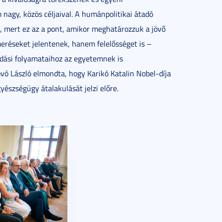
 nagy, közös céljaival. A humánpolitikai átadó
, mert ez az a pont, amikor meghatározzuk a jövő
eréseket jelentenek, hanem felelősséget is –
osodási folyamataihoz az egyetemnek is
Rovó László elmondta, hogy Karikó Katalin Nobel-díja
észségügy átalakulását jelzi előre.