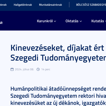
teknek
Hallgatóinknak
Munkatársainknak
BÖLCSÉSZ SZABADEGY
Karunkról
Oktatás
Kutatás
AR
Kinevezéseket, díjakat ért 
Szegedi Tudományegyet
2024. július 08.
14 perc
Humánpolitikai átadóünnepséget rendez
Szegedi Tudományegyetem rektori hiva
kinevezésüket az új dékánok, igazgatók