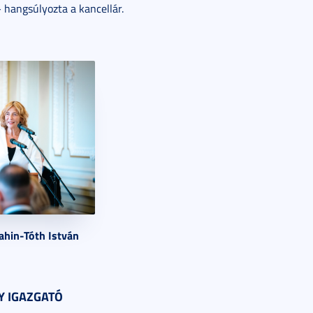
– hangsúlyozta a kancellár.
Sahin-Tóth István
Y IGAZGATÓ