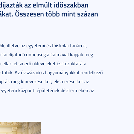
díjazták az elmúlt időszakban
ákat. Összesen több mint százan
k, illetve az egyetemi és főiskolai tanárok,
ikai díjátadó ünnepség alkalmával kapják meg
ellári elismerő okleveleket és közoktatási
 oktatók. Az évszázados hagyományokkal rendelkező
pták meg kinevezéseiket, elismeréseiket az
egyetem központi épületének dísztermében az