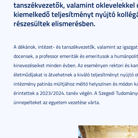
tanszékvezetők, valamint oklevelekkel 
kiemelkedő teljesítményt nyújtó kollég
részesültek elismerésben.
A dékánok, intézet- és tanszékvezetők, valamint az igazgató
docensek, a professor emeriták és emeritusok a humánpolit
kinevezéseiket minden évben. Az eseményen rektori és kanc
életműdíjakat is átvehetnek a kiváló teljesítményt nyújtó
intézmény patinás múltjához méltó helyszínen és módon ka
érintettek a 2023/2024. tanév végén. A Szegedi Tudomány
ünnepelteket az egyetem vezetése várta.