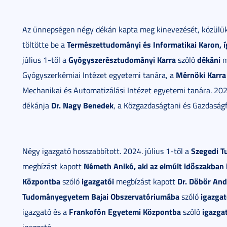
Az ünnepségen négy dékán kapta meg kinevezését, közülü
Természettudományi és Informatikai Karon, í
töltötte be a
Gyógyszerésztudományi Karra
dékáni
július 1-től a
szóló
m
Mérnöki Karra
Gyógyszerkémiai Intézet egyetemi tanára, a
Mechanikai és Automatizálási Intézet egyetemi tanára. 202
Dr. Nagy Benedek
dékánja
, a Közgazdaságtani és Gazdaságf
Szegedi 
Négy igazgató hosszabbított. 2024. július 1-től a
Németh Anikó, aki az elmúlt időszakban i
megbízást kapott
Központba
igazgatói
Dr. Döbör And
szóló
megbízást kapott
Tudományegyetem
Bajai Obszervatóriumába
igazgat
szóló
Frankofón Egyetemi Központba
igazga
igazgató és a
szóló