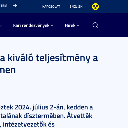
ETEM
KAPCSOLAT
ENGLISH
Kari rendezvények
Hírek
a kiváló teljesítmény a
emen
tek 2024. július 2-án, kedden a
talának dísztermében. Átvették
, intézetvezetők és