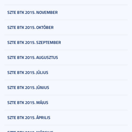
SZTE BTK 2015. NOVEMBER
SZTE BTK 2015. OKTÓBER
SZTE BTK 2015. SZEPTEMBER
SZTE BTK 2015. AUGUSZTUS
SZTE BTK 2015. JÚLIUS
SZTE BTK 2015. JÚNIUS
SZTE BTK 2015. MÁJUS
SZTE BTK 2015. ÁPRILIS