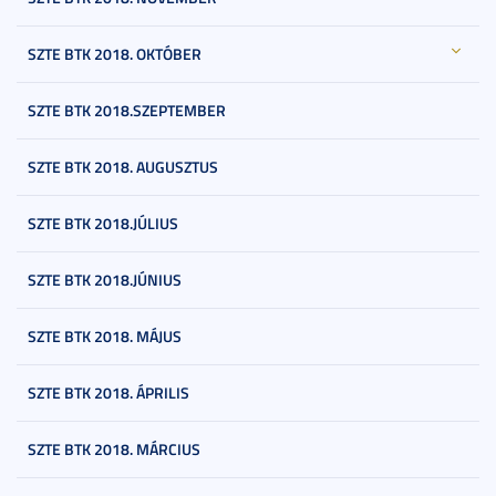
SZTE BTK 2018. OKTÓBER
SZTE BTK 2018.SZEPTEMBER
SZTE BTK 2018. AUGUSZTUS
SZTE BTK 2018.JÚLIUS
SZTE BTK 2018.JÚNIUS
SZTE BTK 2018. MÁJUS
SZTE BTK 2018. ÁPRILIS
SZTE BTK 2018. MÁRCIUS