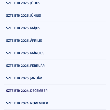
SZTE BTK 2025. JÚLIUS
SZTE BTK 2025. JÚNIUS
SZTE BTK 2025. MÁJUS
SZTE BTK 2025. ÁPRILIS
SZTE BTK 2025. MÁRCIUS
SZTE BTK 2025. FEBRUÁR
SZTE BTK 2025. JANUÁR
SZTE BTK 2024. DECEMBER
SZTE BTK 2024. NOVEMBER