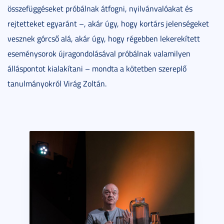
összefüggéseket próbálnak átfogni, nyilvánvalóakat és
rejtetteket egyaránt –, akár úgy, hogy kortárs jelenségeket
vesznek górcső alá, akár úgy, hogy régebben lekerekített
eseménysorok újragondolásával próbálnak valamilyen
álláspontot kialakítani – mondta a kötetben szereplő
tanulmányokról Virág Zoltán.