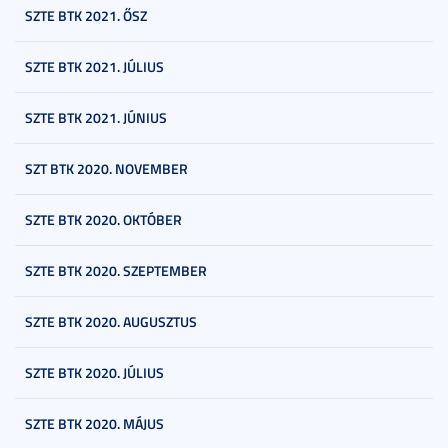
SZTE BTK 2021. ŐSZ
SZTE BTK 2021. JÚLIUS
SZTE BTK 2021. JÚNIUS
SZT BTK 2020. NOVEMBER
SZTE BTK 2020. OKTÓBER
SZTE BTK 2020. SZEPTEMBER
SZTE BTK 2020. AUGUSZTUS
SZTE BTK 2020. JÚLIUS
SZTE BTK 2020. MÁJUS