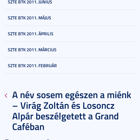
SZTE BTK 2011. JÚNIUS
SZTE BTK 2011. MÁJUS
SZTE BTK 2011. ÁPRILIS
SZTE BTK 2011. MÁRCIUS
SZTE BTK 2011. FEBRUÁR
A név sosem egészen a miénk
– Virág Zoltán és Losoncz
Alpár beszélgetett a Grand
Caféban