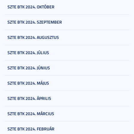
SZTE BTK 2024. OKTÓBER
SZTE BTK 2024. SZEPTEMBER
SZTE BTK 2024. AUGUSZTUS
SZTE BTK 2024. JÚLIUS
SZTE BTK 2024. JÚNIUS
SZTE BTK 2024. MÁJUS
SZTE BTK 2024. ÁPRILIS
SZTE BTK 2024. MÁRCIUS
SZTE BTK 2024. FEBRUÁR