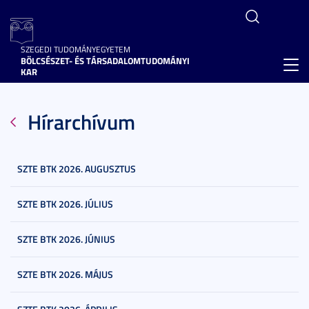
SZEGEDI TUDOMÁNYEGYETEM
BÖLCSÉSZET- ÉS TÁRSADALOMTUDOMÁNYI
Toggl
KAR
navig
Hírarchívum
SZTE BTK 2026. AUGUSZTUS
SZTE BTK 2026. JÚLIUS
SZTE BTK 2026. JÚNIUS
SZTE BTK 2026. MÁJUS