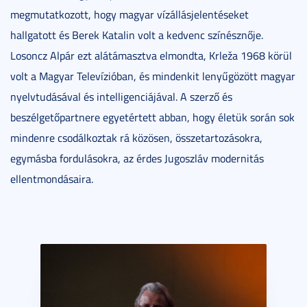
megmutatkozott, hogy magyar vízállásjelentéseket
hallgatott és Berek Katalin volt a kedvenc színésznője.
Losoncz Alpár ezt alátámasztva elmondta, Krleža 1968 körül
volt a Magyar Televízióban, és mindenkit lenyűgözött magyar
nyelvtudásával és intelligenciájával. A szerző és
beszélgetőpartnere egyetértett abban, hogy életük során sok
mindenre csodálkoztak rá közösen, összetartozásokra,
egymásba fordulásokra, az érdes Jugoszláv modernitás
ellentmondásaira.