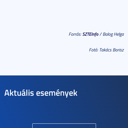
SZTEInfo
Forrás:
/ Balog Helga
Fotó: Takács Borisz
Aktuális események