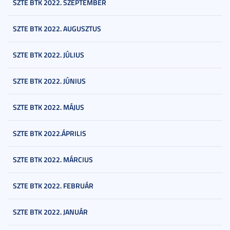
SZTE BTK 2022. SZEPTEMBER
SZTE BTK 2022. AUGUSZTUS
SZTE BTK 2022. JÚLIUS
SZTE BTK 2022. JÚNIUS
SZTE BTK 2022. MÁJUS
SZTE BTK 2022.ÁPRILIS
SZTE BTK 2022. MÁRCIUS
SZTE BTK 2022. FEBRUÁR
SZTE BTK 2022. JANUÁR