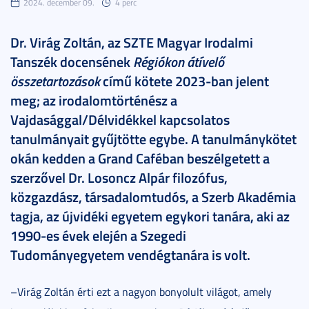
2024. december 09.
4 perc
Dr. Virág Zoltán, az SZTE Magyar Irodalmi
Tanszék docensének
Régiókon átívelő
összetartozások
című kötete 2023-ban jelent
meg; az irodalomtörténész a
Vajdasággal/Délvidékkel kapcsolatos
tanulmányait gyűjtötte egybe. A tanulmánykötet
okán kedden a Grand Caféban beszélgetett a
szerzővel Dr. Losoncz Alpár filozófus,
közgazdász, társadalomtudós, a Szerb Akadémia
tagja, az újvidéki egyetem egykori tanára, aki az
1990-es évek elején a Szegedi
Tudományegyetem vendégtanára is volt.
–Virág Zoltán érti ezt a nagyon bonyolult világot, amely