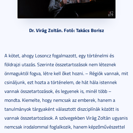
Dr. Virág Zoltán. Fotó: Takács Borisz
A kötet, ahogy Losoncz fogalmazott, egy történelmi és
földrajzi utazás. Szerinte összetartozások nem léteznek
önmaguktól fogva, létre kell őket hozni. – Régiók vannak, mit
csináljunk, ezt hozta a történelem, de hát hála istennek
vannak összetartozások, és legyenek is, minél több –
mondta. Kiemelte, hogy nemcsak az emberek, hanem a
tanulmányok tárgyaként választott diszciplínák között is
vannak összetartozások. A szövegekben Virág Zoltán ugyanis
nemcsak irodalommal foglalkozik, hanem képzőművészettel