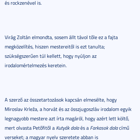
és rockzenével is.
Virág Zoltán elmondta, sosem állt távol tőle ez a fajta
megközelítés, hiszen mestereitől is ezt tanulta;
szükségszerűen túl kellett, hogy nyúljon az
irodalomértelmezés keretein.
A szerző az összetartozások kapcsán elmesélte, hogy
Miroslav Krleža, a horvát és az összjugoszláv irodalom egyik
legnagyobb mestere azt írta magáról, hogy azért lett költő,
mert olvasta Petőfitől a
Kutyák dala
és a
Farkasok dala
című
verseket; a magyar nyelv szeretete abban is