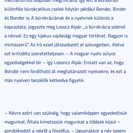
különféle bürokratikus cselek folytán például Bender, Binder
és Bonder is. A bürokráciának és a nyelvnek különös a
kapcsolata, jegyezte meg Losocz Alpár: „a bürokrácia számol
a névvel. Ez egy tipikus vajdasági magyar történet. Nagyon is
mintaszerű”. Az író ezzel játszadozott el szövegeiben, illetve
ezt kritizálta szeretetteljesen. – A magyar nyelv súlyos
egyediségekkel bír – így Losoncz Alpár. Emiatt van az, hogy
Böndör nem fordítható át meghatározott nyelvekre, és ezt a
más nyelven beszélők kétkedve figyelik.
– Névre azért van szükség, hogy valamiképpen egyedesítsük
magunkat. Általa kimetsszük magunkat a többiek közül –
gondolkodott a
név
ről a filozófus. – Ugyanakkor a név sosem